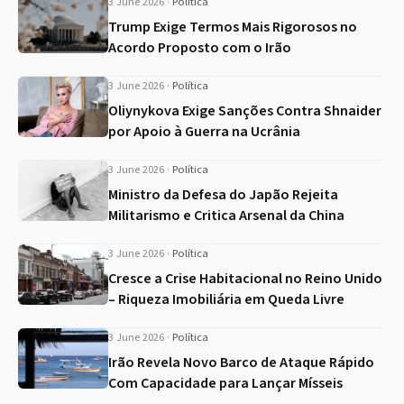
3 June 2026
·
Política
Trump Exige Termos Mais Rigorosos no
Acordo Proposto com o Irão
3 June 2026
·
Política
Oliynykova Exige Sanções Contra Shnaider
por Apoio à Guerra na Ucrânia
3 June 2026
·
Política
Ministro da Defesa do Japão Rejeita
Militarismo e Critica Arsenal da China
3 June 2026
·
Política
Cresce a Crise Habitacional no Reino Unido
– Riqueza Imobiliária em Queda Livre
3 June 2026
·
Política
Irão Revela Novo Barco de Ataque Rápido
Com Capacidade para Lançar Mísseis