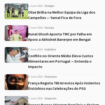
3 June 2026
·
Energia
Olise Brilha na Melhor Equipa da Liga dos
Campeões — Yamal Fica de Fora
3 June 2026
·
Europa
Kunal Ghosh Aponta TMC por Falha em
Apoio a Abhishek Banerjee em Bengal
3 June 2026
·
Indústria
Conflito no Oriente Médio Eleva Custos
Alimentares em Portugal — Entenda o
Impacto
3 June 2026
·
Empresas
França Regista 780 Arrestos Após Violentos
Distúrbios nas Celebrações do PSG
3 June 2026
·
Desporto