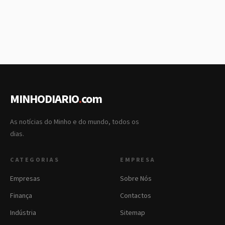
MINHODIARIO
.
com
As notícias do Minho e do mundo, todos os
dias.
CATEGORIAS
EMPRESA
Empresas
Sobre Nós
Finança
Contactos
Indústria
Sitemap