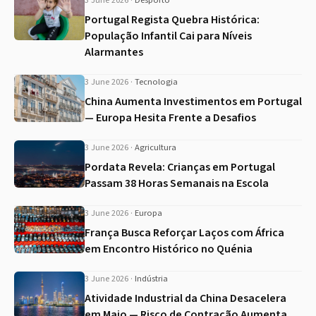
3 June 2026
·
Desporto
Portugal Regista Quebra Histórica:
População Infantil Cai para Níveis
Alarmantes
3 June 2026
·
Tecnologia
China Aumenta Investimentos em Portugal
— Europa Hesita Frente a Desafios
3 June 2026
·
Agricultura
Pordata Revela: Crianças em Portugal
Passam 38 Horas Semanais na Escola
3 June 2026
·
Europa
França Busca Reforçar Laços com África
em Encontro Histórico no Quénia
3 June 2026
·
Indústria
Atividade Industrial da China Desacelera
em Maio — Risco de Contração Aumenta