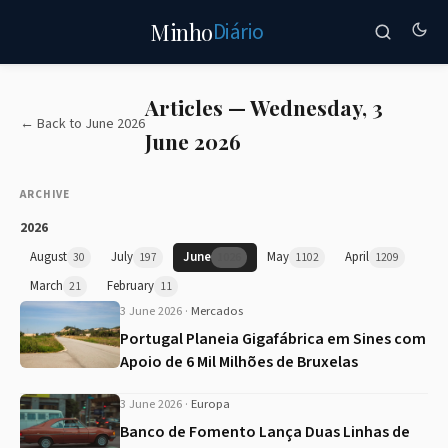
Diário
Minho
Articles — Wednesday, 3
← Back to June 2026
June 2026
ARCHIVE
2026
August
July
June
May
April
30
197
1026
1102
1209
March
February
21
11
3 June 2026
·
Mercados
Portugal Planeia Gigafábrica em Sines com
Apoio de 6 Mil Milhões de Bruxelas
3 June 2026
·
Europa
Banco de Fomento Lança Duas Linhas de