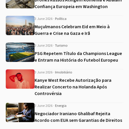
Drones Russos Atingem Romênia e Abalam
Confiança Europeia em Washington
3 June 2026
·
Política
Muçulmanos Celebram Eid em Meio à
Guerra e Crise na Gaza e Irã
3 June 2026
·
Turismo
PSG Repetem Título da Champions League
e Entram na História do Futebol Europeu
3 June 2026
·
Imobiliário
Kanye West Recebe Autorização para
Realizar Concerto na Holanda Após
Controvérsia
3 June 2026
·
Energia
Negociador Iraniano Ghalibaf Rejeita
Acordo com EUA sem Garantias de Direitos