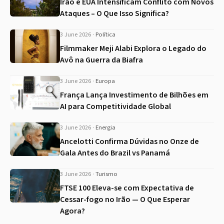
Irão e EUA Intensificam Conflito com Novos
Ataques – O Que Isso Significa?
3 June 2026
·
Política
Filmmaker Meji Alabi Explora o Legado do
Avô na Guerra da Biafra
3 June 2026
·
Europa
França Lança Investimento de Bilhões em
AI para Competitividade Global
3 June 2026
·
Energia
Ancelotti Confirma Dúvidas no Onze de
Gala Antes do Brazil vs Panamá
3 June 2026
·
Turismo
FTSE 100 Eleva-se com Expectativa de
Cessar-fogo no Irão — O Que Esperar
Agora?