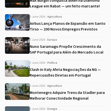
Max Burgin conquista 800m na Diamond
League em Rabat — um feito marcante!
3 June 2026
·
Agricultura
Airbus Lança Planos de Expansão em Santo
Tirso — 200 Novos Empregos Previstos
3 June 2026
·
Europa
Nuno Saramago Propõe Crescimento da
SAP Portugal para Além do Mercado Local
3 June 2026
·
Política
Clash in Italy Afeta Negociações da NG —
Repercussões Diretas em Portugal
3 June 2026
·
Agricultura
Montenegro Adquire Trens da Stadler para
Melhorar Conectividade Regional
3 June 2026
·
Energia