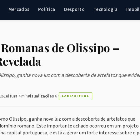
Mercados
Política
Desporto
Tecnologia
Imobil
 Romanas de Olissipo –
Revelada
lissipo, ganha nova luz com a descoberta de artefatos que evid
26
Leitura
4 min
Visualizações
67
AGRICULTURA
omo Olissipo, ganha nova luz com a descoberta de artefatos que
 o domínio romano. Este importante achado ocorreu em um projeto
a capital portuguesa, e está a gerar um forte interesse sobre o 