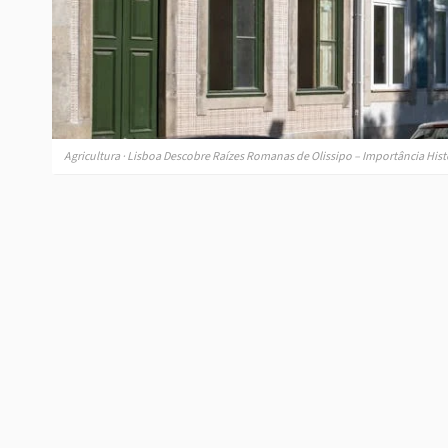
Agricultura · Lisboa Descobre Raízes Romanas de Olissipo – Importância His