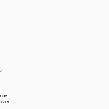
o
es em
dade é