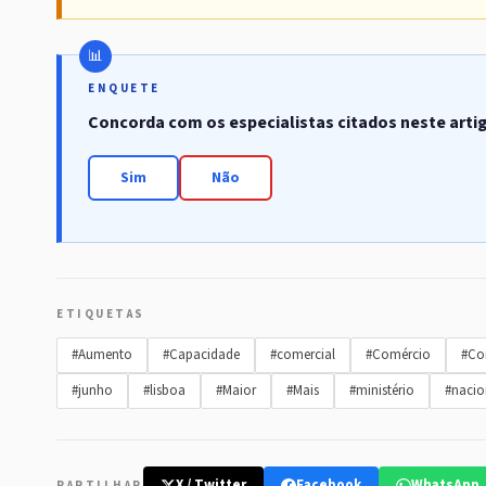
ENQUETE
Concorda com os especialistas citados neste arti
Sim
Não
ETIQUETAS
#Aumento
#Capacidade
#comercial
#Comércio
#C
#junho
#lisboa
#Maior
#Mais
#ministério
#nacio
X / Twitter
Facebook
WhatsApp
PARTILHAR