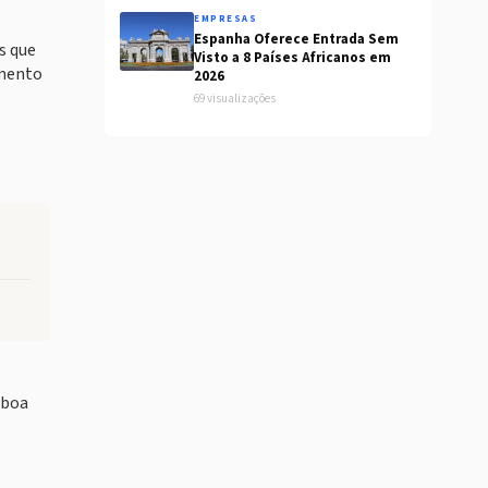
EMPRESAS
Espanha Oferece Entrada Sem
s que
Visto a 8 Países Africanos em
imento
2026
69 visualizações
sboa