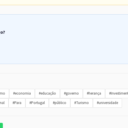
go?
omo
#economia
#educação
#governo
#herança
#Investimen
nal
#Para
#Portugal
#público
#Turismo
#universidade