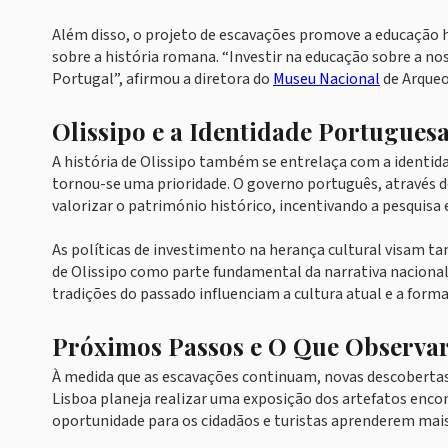
Além disso, o projeto de escavações promove a educação h
sobre a história romana. “Investir na educação sobre a n
Portugal”, afirmou a diretora do
Museu Nacional
de Arqueo
Olissipo e a Identidade Portugues
A história de Olissipo também se entrelaça com a identida
tornou-se uma prioridade. O governo português, através do
valorizar o património histórico, incentivando a pesquisa 
As políticas de investimento na herança cultural visam t
de Olissipo como parte fundamental da narrativa nacional
tradições do passado influenciam a cultura atual e a for
Próximos Passos e O Que Observa
À medida que as escavações continuam, novas descobertas 
Lisboa planeja realizar uma exposição dos artefatos encon
oportunidade para os cidadãos e turistas aprenderem mais 