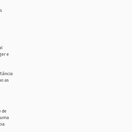
ps
al
ger e
rtância
mo as
e de
á uma
oa.