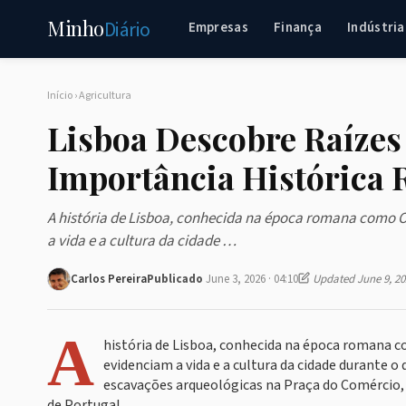
Minho
Diário
Empresas
Finança
Indústria
Início
›
Agricultura
Lisboa Descobre Raízes
Importância Histórica 
A história de Lisboa, conhecida na época romana como O
a vida e a cultura da cidade …
Carlos Pereira
Publicado
June 3, 2026 · 04:10
Updated June 9, 20
A
história de Lisboa, conhecida na época romana c
evidenciam a vida e a cultura da cidade durante
escavações arqueológicas na Praça do Comércio, n
de Portugal.