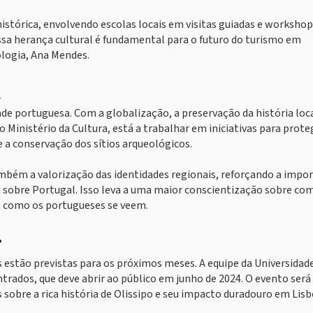
istórica, envolvendo escolas locais em visitas guiadas e worksho
ossa herança cultural é fundamental para o futuro do turismo em
logia, Ana Mendes.
a
de portuguesa. Com a globalização, a preservação da história loc
 Ministério da Cultura, está a trabalhar em iniciativas para prote
e a conservação dos sítios arqueológicos.
ambém a valorização das identidades regionais, reforçando a impo
 sobre Portugal. Isso leva a uma maior conscientização sobre co
ma como os portugueses se veem.
r
estão previstas para os próximos meses. A equipe da Universidad
trados, que deve abrir ao público em junho de 2024. O evento ser
sobre a rica história de Olissipo e seu impacto duradouro em Lisb