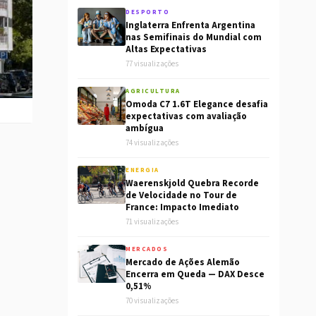
DESPORTO
Inglaterra Enfrenta Argentina
nas Semifinais do Mundial com
Altas Expectativas
77 visualizações
AGRICULTURA
Omoda C7 1.6T Elegance desafia
expectativas com avaliação
ambígua
74 visualizações
ENERGIA
Waerenskjold Quebra Recorde
de Velocidade no Tour de
France: Impacto Imediato
71 visualizações
MERCADOS
Mercado de Ações Alemão
Encerra em Queda — DAX Desce
0,51%
70 visualizações