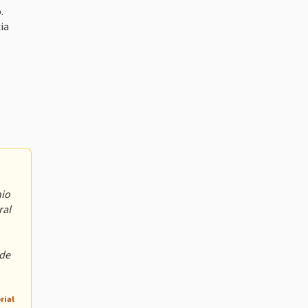
.
ia
nio
ral
ode
rial