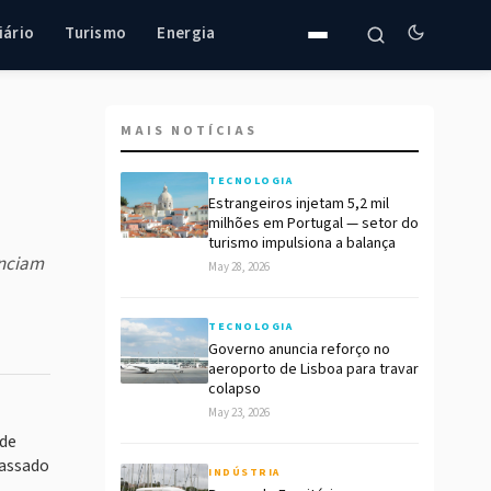
iário
Turismo
Energia
MAIS NOTÍCIAS
TECNOLOGIA
Estrangeiros injetam 5,2 mil
milhões em Portugal — setor do
turismo impulsiona a balança
enciam
May 28, 2026
TECNOLOGIA
Governo anuncia reforço no
aeroporto de Lisboa para travar
colapso
May 23, 2026
 de
passado
INDÚSTRIA