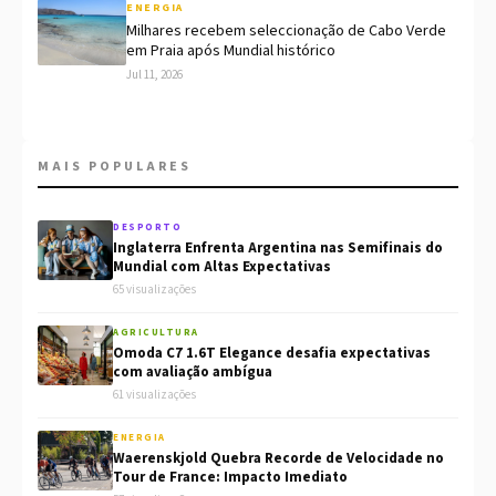
ENERGIA
Milhares recebem seleccionação de Cabo Verde
em Praia após Mundial histórico
Jul 11, 2026
MAIS POPULARES
DESPORTO
Inglaterra Enfrenta Argentina nas Semifinais do
Mundial com Altas Expectativas
65 visualizações
AGRICULTURA
Omoda C7 1.6T Elegance desafia expectativas
com avaliação ambígua
61 visualizações
ENERGIA
Waerenskjold Quebra Recorde de Velocidade no
Tour de France: Impacto Imediato