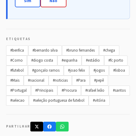
Sim
Não
ETIQUETAS
#benfica
#bernardo silva
#bruno fernandes
#chega
#Como
#diogo costa
#espanha
#estádio
#fc porto
#futebol
#gonçalo ramos
#joao felix
#jogos
#lisboa
#Mais
#nacional
#noticias
#Para
#pepê
#Portugal
#Principais
#Procura
#rafael leão
#santos
#selecao
#seleção portuguesa de futebol
#vitória
PARTILHAR