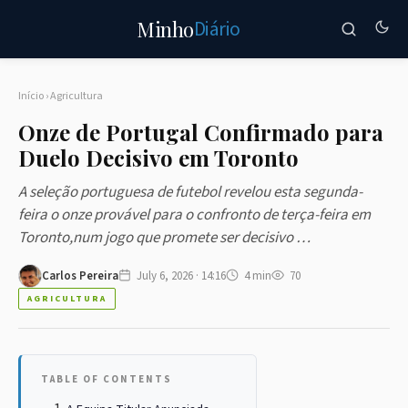
Diário
Minho
Início
›
Agricultura
Onze de Portugal Confirmado para
Duelo Decisivo em Toronto
A seleção portuguesa de futebol revelou esta segunda-
feira o onze provável para o confronto de terça-feira em
Toronto,num jogo que promete ser decisivo …
Carlos Pereira
July 6, 2026 · 14:16
4 min
70
AGRICULTURA
TABLE OF CONTENTS