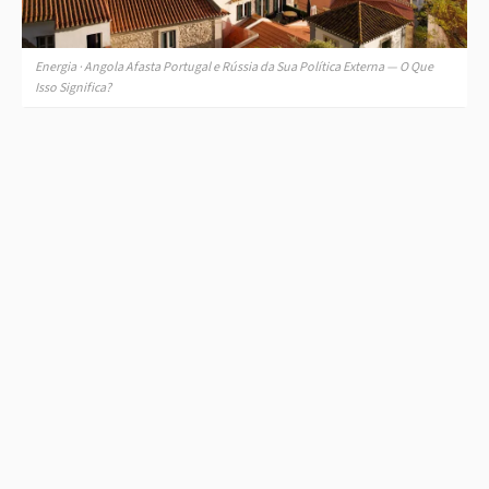
Energia · Angola Afasta Portugal e Rússia da Sua Política Externa — O Que
Isso Significa?