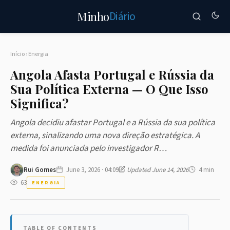
Diário
Minho
Início
›
Energia
Angola Afasta Portugal e Rússia da
Sua Política Externa — O Que Isso
Significa?
Angola decidiu afastar Portugal e a Rússia da sua política
externa, sinalizando uma nova direção estratégica. A
medida foi anunciada pelo investigador R…
Rui Gomes
June 3, 2026 · 04:09
Updated June 14, 2026
4 min
63
ENERGIA
TABLE OF CONTENTS