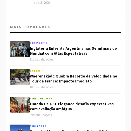
May 18, 2026
MAIS POPULARES
DESPORTO
Inglaterra Enfrenta Argentina nas Semifinais do
Mundial com Altas Expectativas
116 visualizações
ENERGIA
Waerenskjold Quebra Recorde de Velocidade no
Tour de France: Impacto Imediato
100 visualizações
AGRICULTURA
Omoda C7 1.6T Elegance desafia expectativas
com avaliação ambígua
99 visualizações
EMPRESAS