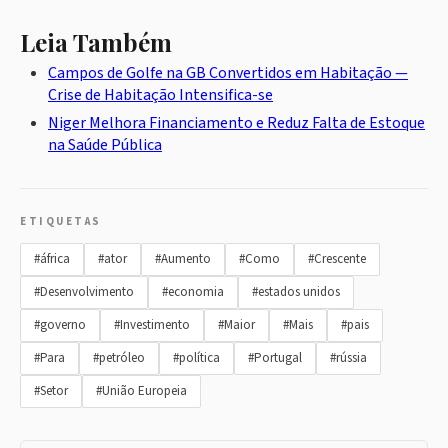
Leia Também
Campos de Golfe na GB Convertidos em Habitação —
Crise de Habitação Intensifica-se
Niger Melhora Financiamento e Reduz Falta de Estoque
na Saúde Pública
ETIQUETAS
#áfrica
#ator
#Aumento
#Como
#Crescente
#Desenvolvimento
#economia
#estados unidos
#governo
#Investimento
#Maior
#Mais
#pais
#Para
#petróleo
#política
#Portugal
#rússia
#Setor
#União Europeia