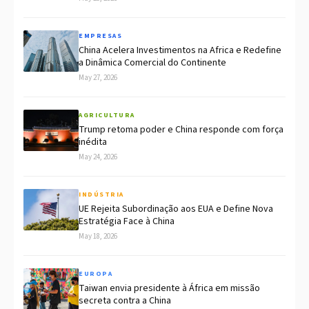
EMPRESAS
China Acelera Investimentos na Africa e Redefine
a Dinâmica Comercial do Continente
May 27, 2026
AGRICULTURA
Trump retoma poder e China responde com força
inédita
May 24, 2026
INDÚSTRIA
UE Rejeita Subordinação aos EUA e Define Nova
Estratégia Face à China
May 18, 2026
EUROPA
Taiwan envia presidente à África em missão
secreta contra a China