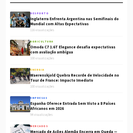
DESPORTO
Inglaterra Enfrenta Argentina nas Semifinais do
Mundial com Altas Expectativas
116 visualizações
AGRICULTURA
Omoda C7 1.6T Elegance desafia expectativas
com avaliação ambígua
100 visualizações
ENERGIA
Waerenskjold Quebra Recorde de Velocidade no
Tour de France: Impacto Imediato
100 visualizações
EMPRESAS
Espanha Oferece Entrada Sem Visto a 8 Países
Africanos em 2026
94 visualizações
MERCADOS
Mercado de Ações Alemão Encerra em Queda —