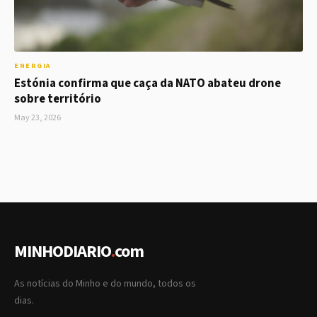
ENERGIA
Estónia confirma que caça da NATO abateu drone
sobre território
May 23, 2026
MINHODIARIO
.
com
As notícias do Minho e do mundo, todos os
dias.