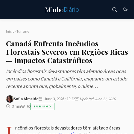
Diário
Minho
Início
›
Turismo
Canadá Enfrenta Incêndios
Florestais Severos em Regiões Ricas
— Impactos Catastróficos
Incêndios florestais devastadores têm afetado áreas ricas
em países como Canadá e Califórnia, enquanto um estudo
recente aponta que, globalmente, o núme…
Sofia Almeida
June 3, 2026 · 18:22
Updated June 21, 2026
3 min
60
TURISMO
I
ncêndios florestais devastadores têm afetado áreas