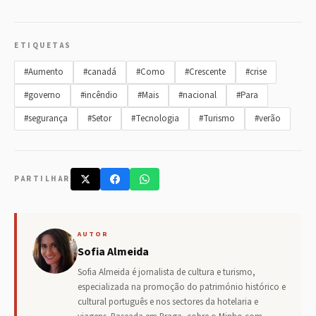
ETIQUETAS
#Aumento
#canadá
#Como
#Crescente
#crise
#governo
#incêndio
#Mais
#nacional
#Para
#segurança
#Setor
#Tecnologia
#Turismo
#verão
PARTILHAR
AUTOR
Sofia Almeida
Sofia Almeida é jornalista de cultura e turismo,
especializada na promoção do património histórico e
cultural português e nos sectores da hotelaria e