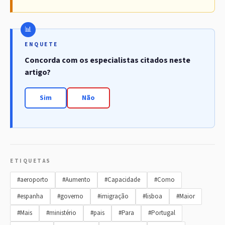
ENQUETE
Concorda com os especialistas citados neste
artigo?
Sim
Não
ETIQUETAS
#aeroporto
#Aumento
#Capacidade
#Como
#espanha
#governo
#imigração
#lisboa
#Maior
#Mais
#ministério
#pais
#Para
#Portugal