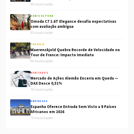
89 visualizações
AGRICULTURA
Omoda C7 1.6T Elegance desafia expectativas
com avaliação ambígua
85 visualizações
ENERGIA
Waerenskjold Quebra Recorde de Velocidade no
Tour de France: Impacto Imediato
84 visualizações
MERCADOS
Mercado de Ações Alemão Encerra em Queda —
DAX Desce 0,51%
79 visualizações
EMPRESAS
Espanha Oferece Entrada Sem Visto a 8 Países
Africanos em 2026
75 visualizações