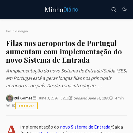
Diário
Minho
Início
›
Energia
Filas nos aeroportos de Portugal
aumentam com implementação do
novo Sistema de Entrada
A implementação do novo Sistema de Entrada/Saída (SES)
em Portugal está a gerar longas filas nos principais
aeroportos do país. Desde a sua introdução, …
Rui Gomes
June 3, 2026 · 02:11
Updated June 14, 2026
4 min
62
ENERGIA
A
implementação do
novo Sistema de Entrada
/Saída