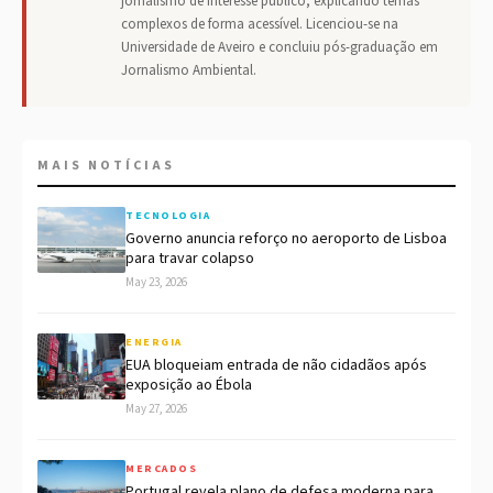
jornalismo de interesse público, explicando temas
complexos de forma acessível. Licenciou-se na
Universidade de Aveiro e concluiu pós-graduação em
Jornalismo Ambiental.
MAIS NOTÍCIAS
TECNOLOGIA
Governo anuncia reforço no aeroporto de Lisboa
para travar colapso
May 23, 2026
ENERGIA
EUA bloqueiam entrada de não cidadãos após
exposição ao Ébola
May 27, 2026
MERCADOS
Portugal revela plano de defesa moderna para