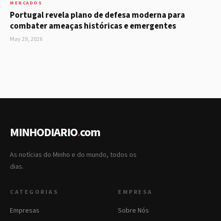
MERCADOS
Portugal revela plano de defesa moderna para
combater ameaças históricas e emergentes
May 29, 2026
MINHODIARIO
.
com
As notícias do Minho e do mundo, todos os
dias.
CATEGORIAS
EMPRESA
Empresas
Sobre Nós