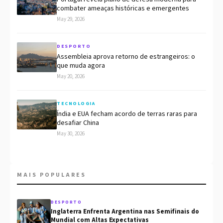
combater ameaças históricas e emergentes
May 29, 2026
DESPORTO
Assembleia aprova retorno de estrangeiros: o
que muda agora
May 20, 2026
TECNOLOGIA
Índia e EUA fecham acordo de terras raras para
desafiar China
May 30, 2026
MAIS POPULARES
DESPORTO
Inglaterra Enfrenta Argentina nas Semifinais do
Mundial com Altas Expectativas