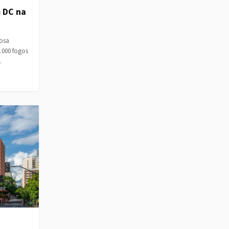
m DC na
iosa
.000 fogos
…