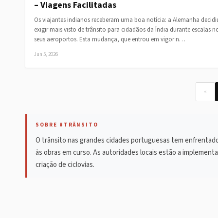
– Viagens Facilitadas
Os viajantes indianos receberam uma boa notícia: a Alemanha decid
exigir mais visto de trânsito para cidadãos da Índia durante escalas n
seus aeroportos. Esta mudança, que entrou em vigor n…
Jun 5, 2026
«
SOBRE #TRÂNSITO
O trânsito nas grandes cidades portuguesas tem enfrentado
às obras em curso. As autoridades locais estão a implementa
criação de ciclovias.