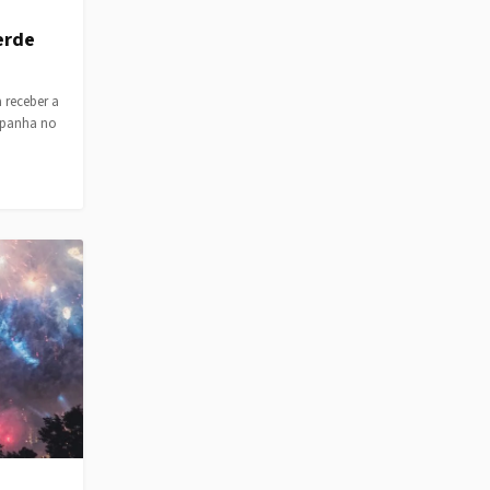
erde
 receber a
mpanha no