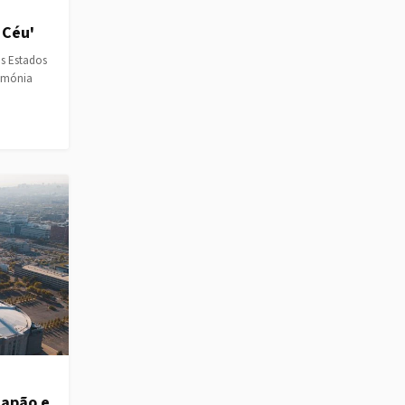
 Céu'
os Estados
rimónia
Japão e