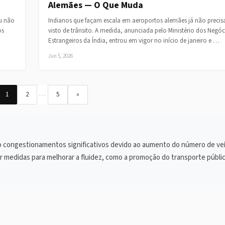
Alemães — O Que Muda
iu não
Indianos que façam escala em aeroportos alemães já não preci
os
visto de trânsito. A medida, anunciada pelo Ministério dos Negóc
Estrangeiros da Índia, entrou em vigor no início de janeiro e …
Jun 5, 2026
…
1
2
5
»
 congestionamentos significativos devido ao aumento do número de veí
r medidas para melhorar a fluidez, como a promoção do transporte públic