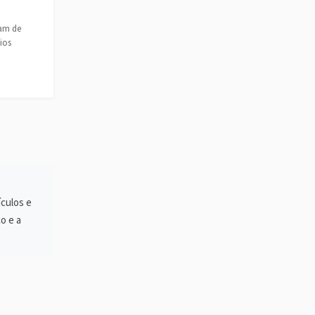
sam de
ios
culos e
o e a