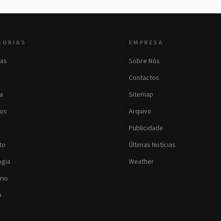
GORIAS
EMPRESA
as
Sobre Nós
Contactos
ia
Sitemap
os
Arquivo
Publicidade
to
Últimas Notícias
ogia
Weather
rio
o