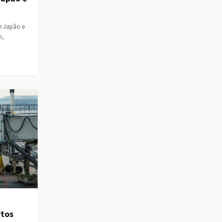
e Japão e
o,
rtos