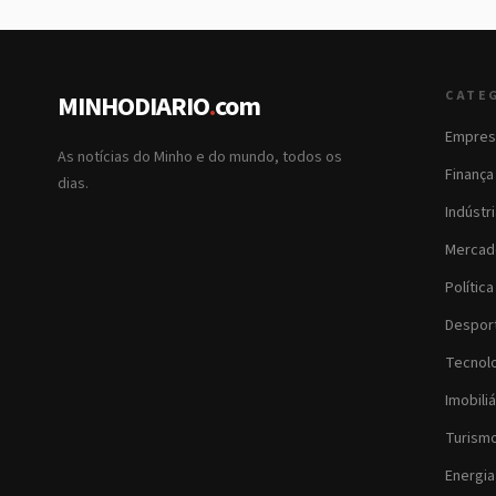
CATE
MINHODIARIO
.
com
Empres
As notícias do Minho e do mundo, todos os
Finança
dias.
Indústr
Mercad
Política
Despor
Tecnol
Imobiliá
Turism
Energia