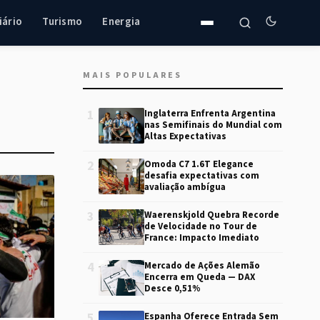
iário
Turismo
Energia
MAIS POPULARES
1
Inglaterra Enfrenta Argentina
nas Semifinais do Mundial com
Altas Expectativas
2
Omoda C7 1.6T Elegance
desafia expectativas com
avaliação ambígua
3
Waerenskjold Quebra Recorde
de Velocidade no Tour de
France: Impacto Imediato
4
Mercado de Ações Alemão
Encerra em Queda — DAX
Desce 0,51%
5
Espanha Oferece Entrada Sem