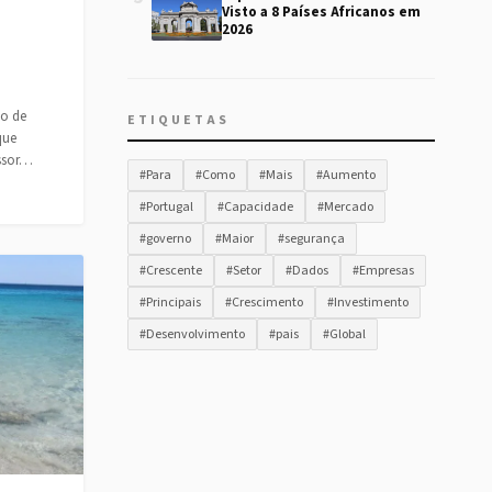
Visto a 8 Países Africanos em
2026
ão de
ETIQUETAS
que
essor…
#Para
#Como
#Mais
#Aumento
#Portugal
#Capacidade
#Mercado
#governo
#Maior
#segurança
#Crescente
#Setor
#Dados
#Empresas
#Principais
#Crescimento
#Investimento
#Desenvolvimento
#pais
#Global