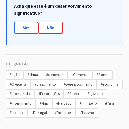
Acha que este é um desenvolvimento
significativo?
Sim
Não
ETIQUETAS
#ação
#china
#comercial
#Comércio
#Como
#Crescente
#Crescimento
#Desenvolvimento
#economia
#economista
#Exportações
#Global
#governo
#Investimento
#Mais
#Mercado
#ministério
#Para
#política
#Portugal
#Produtos
#Turismo