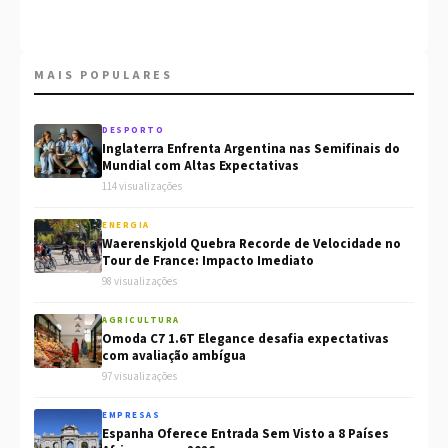
MAIS POPULARES
DESPORTO
Inglaterra Enfrenta Argentina nas Semifinais do
Mundial com Altas Expectativas
114 visualizações
ENERGIA
Waerenskjold Quebra Recorde de Velocidade no
Tour de France: Impacto Imediato
98 visualizações
AGRICULTURA
Omoda C7 1.6T Elegance desafia expectativas
com avaliação ambígua
97 visualizações
EMPRESAS
Espanha Oferece Entrada Sem Visto a 8 Países