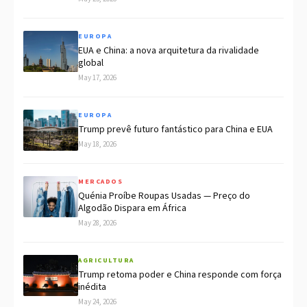
EUROPA
EUA e China: a nova arquitetura da rivalidade
global
May 17, 2026
EUROPA
Trump prevê futuro fantástico para China e EUA
May 18, 2026
MERCADOS
Quénia Proíbe Roupas Usadas — Preço do
Algodão Dispara em África
May 28, 2026
AGRICULTURA
Trump retoma poder e China responde com força
inédita
May 24, 2026