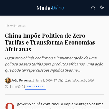
Diário
Minho
Início
›
Empresas
China Impõe Política de Zero
Tarifas e Transforma Economias
Africanas
O governo chinês confirmou a implementação de uma
política de zero tarifas para produtos africanos, uma ação
que pode ter repercussões significativas na…
João Ferreira
June 3, 2026 · 17:17
Updated June 14, 2026
3 min
72
EMPRESAS
O
governo chinês confirmou a implementação de uma