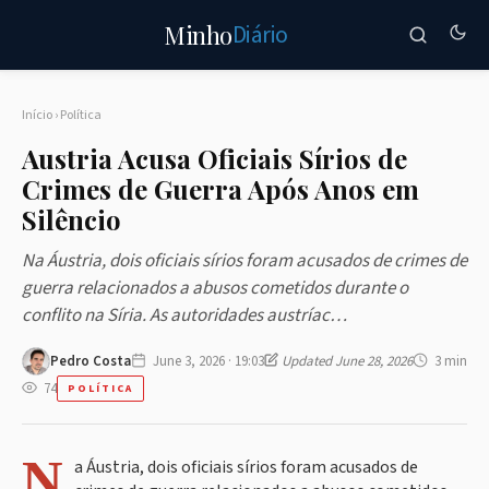
Diário
Minho
Início
›
Política
Austria Acusa Oficiais Sírios de
Crimes de Guerra Após Anos em
Silêncio
Na Áustria, dois oficiais sírios foram acusados de crimes de
guerra relacionados a abusos cometidos durante o
conflito na Síria. As autoridades austríac…
Pedro Costa
June 3, 2026 · 19:03
Updated June 28, 2026
3 min
74
POLÍTICA
N
a Áustria, dois oficiais sírios foram acusados de