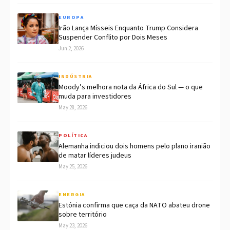
EUROPA
Irão Lança Mísseis Enquanto Trump Considera
Suspender Conflito por Dois Meses
Jun 2, 2026
INDÚSTRIA
Moody’s melhora nota da África do Sul — o que
muda para investidores
May 28, 2026
POLÍTICA
Alemanha indiciou dois homens pelo plano iranião
de matar líderes judeus
May 25, 2026
ENERGIA
Estónia confirma que caça da NATO abateu drone
sobre território
May 23, 2026