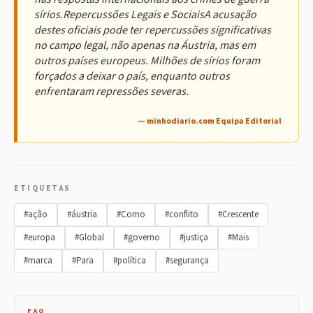
sírios.Repercussões Legais e SociaisA acusação
destes oficiais pode ter repercussões significativas
no campo legal, não apenas na Áustria, mas em
outros países europeus. Milhões de sírios foram
forçados a deixar o país, enquanto outros
enfrentaram repressões severas.
— minhodiario.com Equipa Editorial
ETIQUETAS
#ação
#áustria
#Como
#conflito
#Crescente
#europa
#Global
#governo
#justiça
#Mais
#marca
#Para
#política
#segurança
FAQ