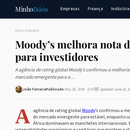
Minho
Diário
Empresas
Finança
Indústria
Início
›
Indústria
Moody’s melhora nota d
para investidores
A agência de rating global Moody’s confirmou a melhoria 
mercado emergente para e…
João Ferreira
Publicado
May 28, 2026 · 21:07
Updated June 21, 2
A
agência de rating global
Moody
’s confirmou a mel
do mercado emergente para estável, enquanto u
África dominavam as manchetes internacionais. 
vulnerabilidades económicas e sanitárias que moldam a atu