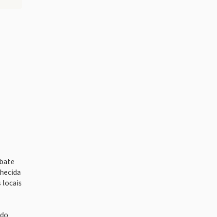
ebate
nhecida
 locais
 do