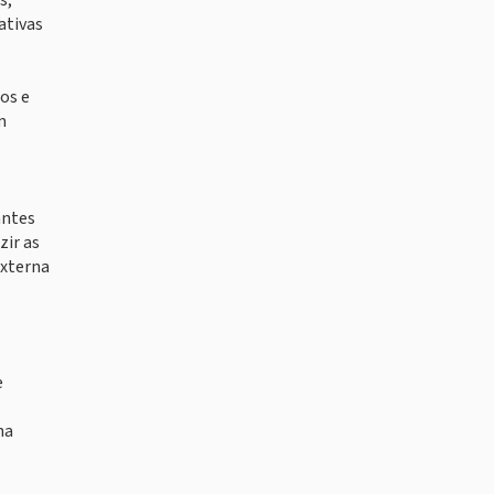
s,
ativas
os e
m
antes
zir as
externa
e
na