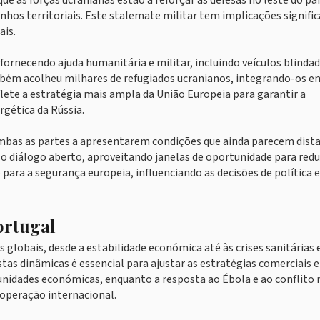
ue as forças ucranianas estão a reforçar as defesas no leste do paí
hos territoriais. Este stalemate militar tem implicações signific
ais.
ornecendo ajuda humanitária e militar, incluindo veículos blindad
ém acolheu milhares de refugiados ucranianos, integrando-os e
te a estratégia mais ampla da União Europeia para garantir a
rgética da Rússia.
mbas as partes a apresentarem condições que ainda parecem dist
 diálogo aberto, aproveitando janelas de oportunidade para redu
 para a segurança europeia, influenciando as decisões de política 
ortugal
 globais, desde a estabilidade económica até às crises sanitárias 
tas dinâmicas é essencial para ajustar as estratégias comerciais e
tunidades económicas, enquanto a resposta ao Ébola e ao conflito 
ooperação internacional.