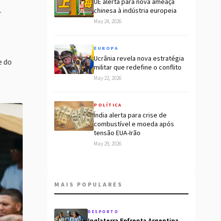
UE alerta para nova ameaça
.
chinesa à indústria europeia
May 24, 2026
EUROPA
Ucrânia revela nova estratégia
e do
militar que redefine o conflito
May 22, 2026
POLÍTICA
Índia alerta para crise de
combustível e moeda após
tensão EUA-Irão
May 29, 2026
MAIS POPULARES
DESPORTO