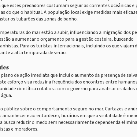
am que estes predadores costumam seguir as correntes oceânicas 
as do que o habitual. A população local exige medidas mais eficaz
astar os tubarões das zonas de banho.
peraturas do mar estão a subir, influenciando a migração dos pei
estão a aumentar o orçamento para a gestão costeira, buscando
histas. Para os turistas internacionais, incluindo os que viajam 
rante a alta temporada de verão.
ades
plano de ação imediata que inclui o aumento da presença de salva
Este esforço visa reduzir a frequência dos encontros entre humanos
nidade científica colabora com o governo para analisar os dados 
 água.
ção pública sobre o comportamento seguro no mar. Cartazes e anú
o amanhecer e ao entardecer, horários em que a visibilidade é men
da busca reduzir o medo sem necessariamente depender da elimin
istas e moradores.