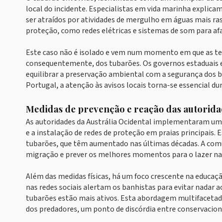
local do incidente. Especialistas em vida marinha explic
ser atraídos por atividades de mergulho em águas mais ras
proteção, como redes elétricas e sistemas de som para af
Este caso não é isolado e vem num momento em que as tem
consequentemente, dos tubarões. Os governos estaduais 
equilibrar a preservação ambiental com a segurança dos ban
Portugal, a atenção às avisos locais torna-se essencial du
Medidas de prevenção e reação das autorid
As autoridades da Austrália Ocidental implementaram um 
e a instalação de redes de proteção em praias principais. 
tubarões, que têm aumentado nas últimas décadas. A comu
migração e prever os melhores momentos para o lazer na
Além das medidas físicas, há um foco crescente na educa
nas redes sociais alertam os banhistas para evitar nadar a
tubarões estão mais ativos. Esta abordagem multifaceta
dos predadores, um ponto de discórdia entre conservacion