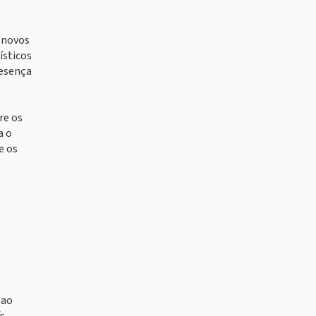
e novos
ísticos
resença
re os
a o
e os
 ao