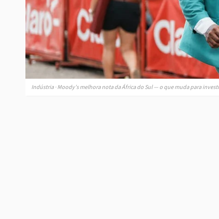
Indústria · Moody’s melhora nota da África do Sul — o que muda para invest