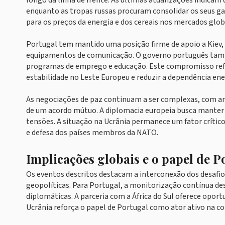
longo da linha de frente. As últimas atualizações indicam q
enquanto as tropas russas procuram consolidar os seus gan
para os preços da energia e dos cereais nos mercados glob
Portugal tem mantido uma posição firme de apoio a Kiev, f
equipamentos de comunicação. O governo português tamb
programas de emprego e educação. Este compromisso refle
estabilidade no Leste Europeu e reduzir a dependência ene
As negociações de paz continuam a ser complexas, com a
de um acordo mútuo. A diplomacia europeia busca manter o
tensões. A situação na Ucrânia permanece um fator crítico
e defesa dos países membros da NATO.
Implicações globais e o papel de P
Os eventos descritos destacam a interconexão dos desafios
geopolíticas. Para Portugal, a monitorização contínua des
diplomáticas. A parceria com a África do Sul oferece opor
Ucrânia reforça o papel de Portugal como ator ativo na c