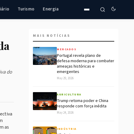
iário
Turismo
Energia
MAIS NOTÍCIAS
da
MERCADOS
Portugal revela plano de
defesa moderna para combater
ameaças históricas e
iva do
emergentes
May 29, 2026
AGRICULTURA
Trump retoma poder e China
responde com força inédita
May 24, 2026
pectiva
em
am as
INDÚSTRIA