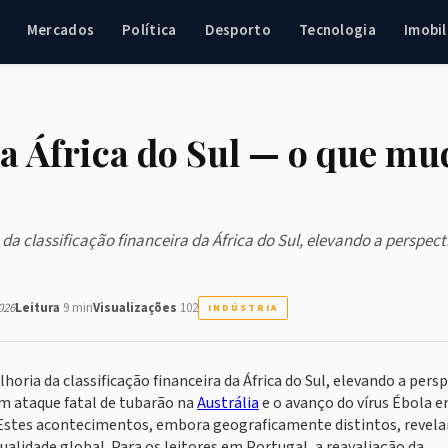
Mercados
Política
Desporto
Tecnologia
Imobil
a África do Sul — o que mu
da classificação financeira da África do Sul, elevando a perspect
026
Leitura
9 min
Visualizações
102
INDÚSTRIA
horia da classificação financeira da África do Sul, elevando a pers
m ataque fatal de tubarão na
Austrália
e o avanço do vírus Ébola 
Estes acontecimentos, embora geograficamente distintos, revel
alidade global. Para os leitores em Portugal, a reavaliação da