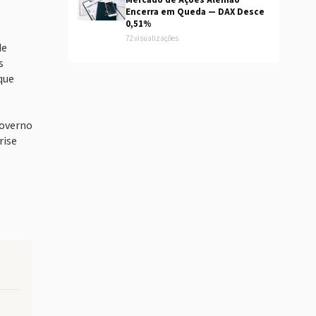
Mercado de Ações Alemão
Encerra em Queda — DAX Desce
0,51%
72 visualizações
de
s
que
governo
rise