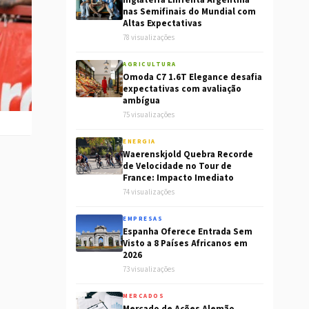
Inglaterra Enfrenta Argentina
nas Semifinais do Mundial com
Altas Expectativas
78 visualizações
AGRICULTURA
Omoda C7 1.6T Elegance desafia
expectativas com avaliação
ambígua
75 visualizações
ENERGIA
Waerenskjold Quebra Recorde
de Velocidade no Tour de
France: Impacto Imediato
74 visualizações
EMPRESAS
Espanha Oferece Entrada Sem
Visto a 8 Países Africanos em
2026
73 visualizações
MERCADOS