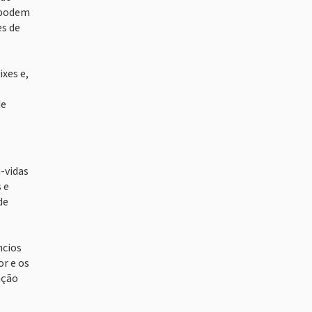
e podem
es de
xes e,
de
-vidas
 e
de
ncios
or e os
ação