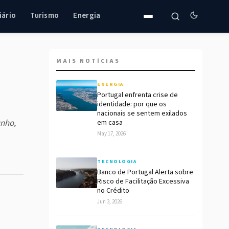
iário
Turismo
Energia
MAIS NOTÍCIAS
ENERGIA
Portugal enfrenta crise de
identidade: por que os
nacionais se sentem exilados
unho,
em casa
May 17, 2026
TECNOLOGIA
Banco de Portugal Alerta sobre
Risco de Facilitação Excessiva
no Crédito
Jun 3, 2026