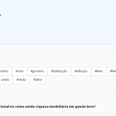
?
imento
#crise
#governo
#habitação
#Inflação
#Mais
#Me
o unido
#renda
#Setor
cional no reino unido riqueza imobiliária em queda livre?