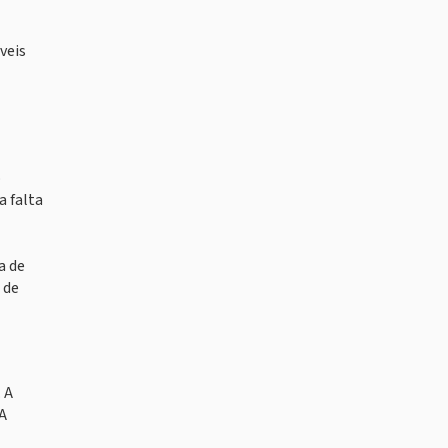
veis
o
a falta
a de
 de
 A
A