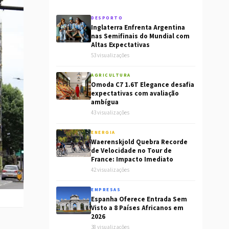
DESPORTO
Inglaterra Enfrenta Argentina
nas Semifinais do Mundial com
Altas Expectativas
53 visualizações
AGRICULTURA
Omoda C7 1.6T Elegance desafia
expectativas com avaliação
ambígua
43 visualizações
ENERGIA
Waerenskjold Quebra Recorde
de Velocidade no Tour de
France: Impacto Imediato
42 visualizações
EMPRESAS
Espanha Oferece Entrada Sem
Visto a 8 Países Africanos em
2026
38 visualizações