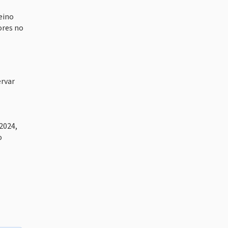
eino
ores no
ervar
2024,
o