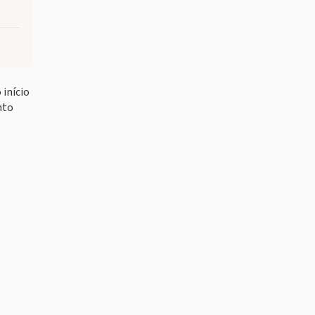
 início
nto