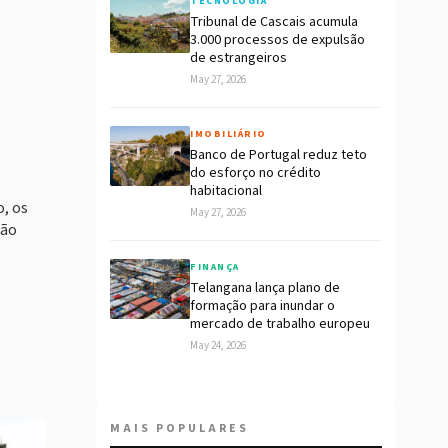
TECNOLOGIA
Tribunal de Cascais acumula
3.000 processos de expulsão
de estrangeiros
May 27, 2026
IMOBILIÁRIO
Banco de Portugal reduz teto
do esforço no crédito
habitacional
o, os
May 27, 2026
ção
FINANÇA
Telangana lança plano de
formação para inundar o
mercado de trabalho europeu
May 24, 2026
MAIS POPULARES