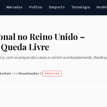
Mercados
Política
Desporto
Tecnologia
Imobil
onal no Reino Unido –
 Queda Livre
tico, com os preços das casas a caírem acentuadamente. Desde j
6
Leitura
3 min
Visualizações
62
POLÍTICA