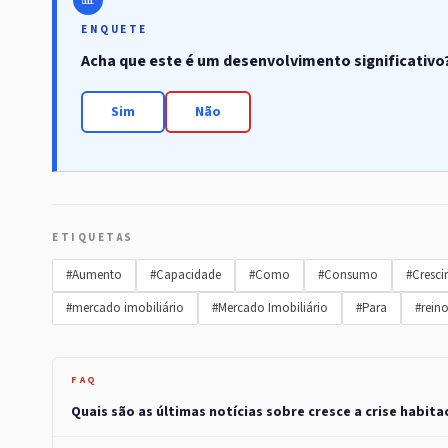
ENQUETE
Acha que este é um desenvolvimento significativo
Sim
Não
ETIQUETAS
#Aumento
#Capacidade
#Como
#Consumo
#Cresc
#mercado imobiliário
#Mercado Imobiliário
#Para
#rein
FAQ
Quais são as últimas notícias sobre cresce a crise habita