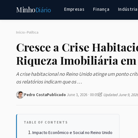
Minho
Diário
Empresas
Finança
Indústria
Início
›
Política
Cresce a Crise Habitaci
Riqueza Imobiliária em
A crise habitacional no Reino Unido atinge um ponto crí
os relatórios indicam que os …
Pedro Costa
Publicado
June 3, 2026 · 00:05
Updated June 9, 202
TABLE OF CONTENTS
Impacto Econômico e Social no Reino Unido