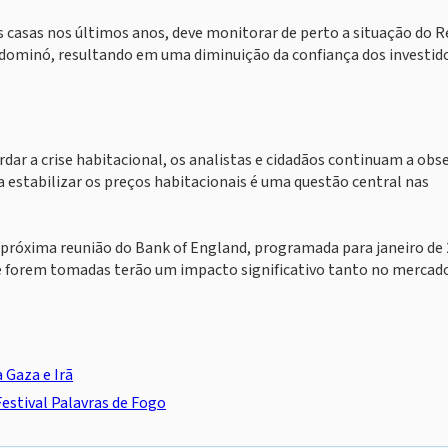
 casas nos últimos anos, deve monitorar de perto a situação do R
to dominó, resultando em uma diminuição da confiança dos investid
ar a crise habitacional, os analistas e cidadãos continuam a obs
a estabilizar os preços habitacionais é uma questão central nas
A próxima reunião do Bank of England, programada para janeiro de 
ue forem tomadas terão um impacto significativo tanto no mercad
 Gaza e Irã
estival Palavras de Fogo