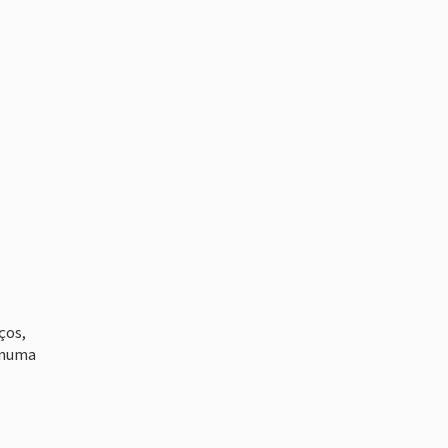
ços,
a numa