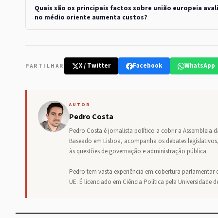
Quais são os principais factos sobre união europeia ava
no médio oriente aumenta custos?
X / Twitter
Facebook
WhatsApp
PARTILHAR
AUTOR
Pedro Costa
Pedro Costa é jornalista político a cobrir a Assembleia 
Baseado em Lisboa, acompanha os debates legislativos,
às questões de governação e administração pública.
Pedro tem vasta experiência em cobertura parlamentar e
UE. É licenciado em Ciência Política pela Universidade d