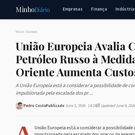
Minho
Diário
Empresas
Finança
Indústria
Início
›
Europa
União Europeia Avalia C
Petróleo Russo à Medid
Oriente Aumenta Custo
A União Europeia está a considerar a possibilidade de co
impulsionada pela escalada dos pr…
Pedro Costa
Publicado
June 3, 2026 · 14:10
Updated June 9, 202
A
União Europeia está a considerar a possibilidade
impulsionada pela escalada dos preços da energi