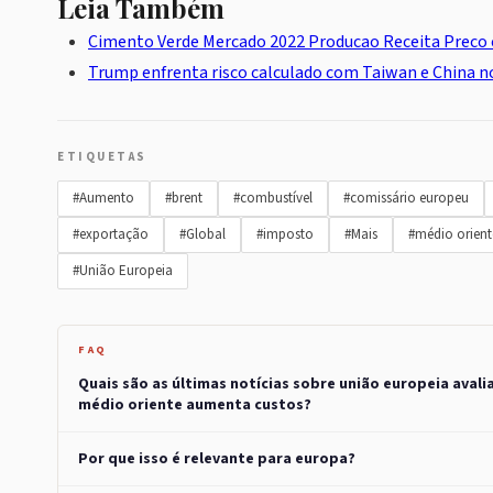
Leia Também
Cimento Verde Mercado 2022 Producao Receita Preco 
Trump enfrenta risco calculado com Taiwan e China n
ETIQUETAS
#Aumento
#brent
#combustível
#comissário europeu
#exportação
#Global
#imposto
#Mais
#médio orient
#União Europeia
FAQ
Quais são as últimas notícias sobre união europeia aval
médio oriente aumenta custos?
Por que isso é relevante para europa?