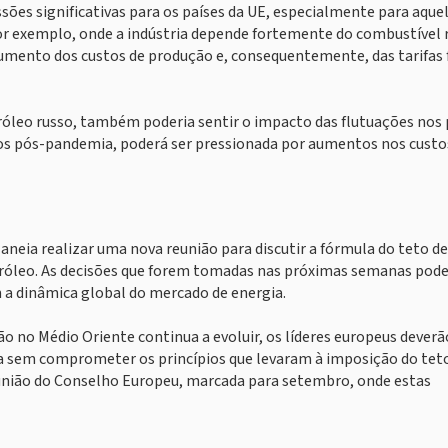
sões significativas para os países da UE, especialmente para aque
r exemplo, onde a indústria depende fortemente do combustível 
aumento dos custos de produção e, consequentemente, das tarifas 
róleo russo, também poderia sentir o impacto das flutuações nos
ios pós-pandemia, poderá ser pressionada por aumentos nos custo
aneia realizar uma nova reunião para discutir a fórmula do teto de
tróleo. As decisões que forem tomadas nas próximas semanas pod
a dinâmica global do mercado de energia.
ão no Médio Oriente continua a evoluir, os líderes europeus deverã
a sem comprometer os princípios que levaram à imposição do tet
eunião do Conselho Europeu, marcada para setembro, onde estas