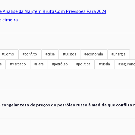
e Analise da Margem Bruta Com Previsoes Para 2024
o cimeira
#Como
#conflito
#crise
#Custos
#economia
#Energia
e
#Mercado
#Para
#petróleo
#política
#rússia
#seguran
ia congelar teto de preços do petróleo russo à medida que conflito 