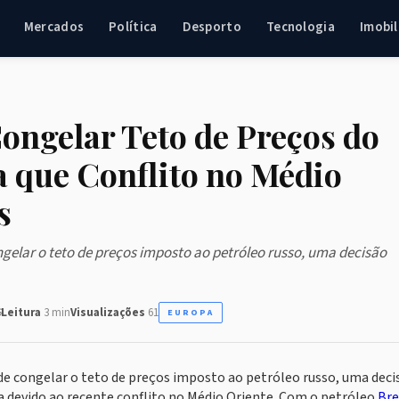
Mercados
Política
Desporto
Tecnologia
Imobil
ongelar Teto de Preços do
a que Conflito no Médio
s
ngelar o teto de preços imposto ao petróleo russo, uma decisão
6
Leitura
3 min
Visualizações
61
EUROPA
 de congelar o teto de preços imposto ao petróleo russo, uma deci
a devido ao recente conflito no Médio Oriente. Com o petróleo
Bre