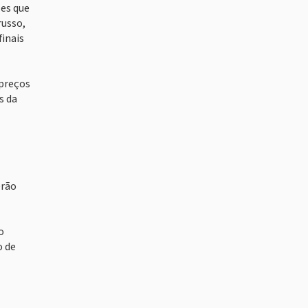
les que
russo,
finais
 preços
s da
erão
o
o de