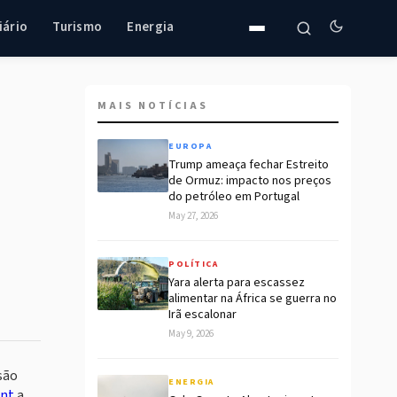
iário
Turismo
Energia
MAIS NOTÍCIAS
EUROPA
Trump ameaça fechar Estreito
de Ormuz: impacto nos preços
do petróleo em Portugal
May 27, 2026
POLÍTICA
Yara alerta para escassez
alimentar na África se guerra no
Irã escalonar
May 9, 2026
são
ENERGIA
nt
a