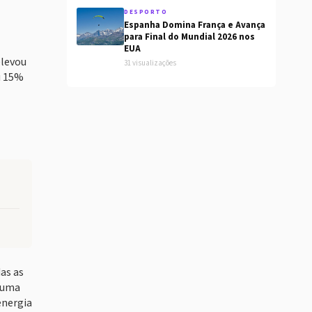
DESPORTO
Espanha Domina França e Avança
para Final do Mundial 2026 nos
EUA
elevou
31 visualizações
u 15%
as as
a uma
energia