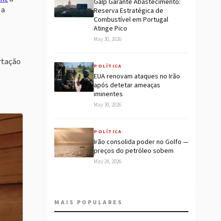
Galp Garante Abastecimento:
 a
Reserva Estratégica de
Combustível em Portugal
Atinge Pico
May 30, 2026
ortação
POLÍTICA
EUA renovam ataques no Irão
após detetar ameaças
iminentes
May 30, 2026
POLÍTICA
Irão consolida poder no Golfo —
preços do petróleo sobem
May 24, 2026
MAIS POPULARES