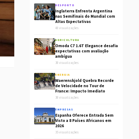
DESPORTO
Inglaterra Enfrenta Argentina
nas Semifinais do Mundial com
Altas Expectativas
48 visualizações
AGRICULTURA
Omoda C7 1.6T Elegance desafia
expectativas com avaliação
ambígua
38 visualizações
ENERGIA
Waerenskjold Quebra Recorde
de Velocidade no Tour de
France: Impacto Imediato
38 visualizações
EMPRESAS
Espanha Oferece Entrada Sem
Visto a 8 Países Africanos em
2026
35 visualizações