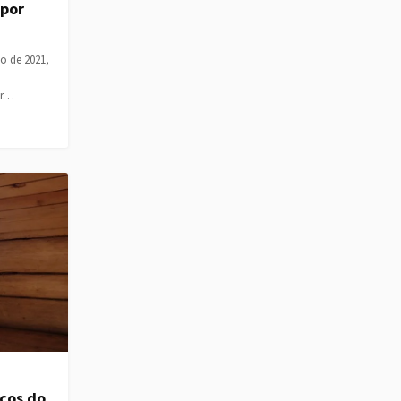
 por
o de 2021,
er…
eços do