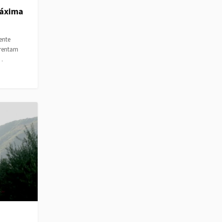
Máxima
ente
frentam
a…