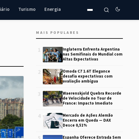
iário
Turismo
Energia
MAIS POPULARES
1
Inglaterra Enfrenta Argentina
nas Semifinais do Mundial com
Altas Expectativas
2
Omoda C7 1.6T Elegance
desafia expectativas com
avaliação ambígua
3
Waerenskjold Quebra Recorde
de Velocidade no Tour de
France: Impacto Imediato
4
Mercado de Ações Alemão
Encerra em Queda — DAX
Desce 0,51%
5
Espanha Oferece Entrada Sem