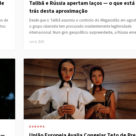
de
Talibã e Rússia apertam laços — o que está
trás desta aproximação
ão de
Desde que o Talibã assumiu o controlo do Afeganistão em agost
ntos
o grupo islamista tem procurado insistentemente legitimidade
internacional. Num giro geopolítico surpreendente, a Rússia em
Jun 6, 2026
EUROPA
 —
União Europeia Avalia Congelar Teto de Pr