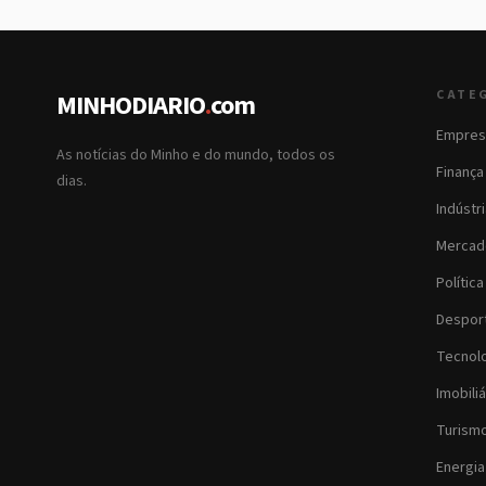
CATE
MINHODIARIO
.
com
Empres
As notícias do Minho e do mundo, todos os
Finança
dias.
Indústr
Mercad
Política
Despor
Tecnol
Imobiliá
Turism
Energia