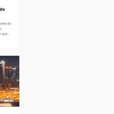
ndo
cente de
s
em que…