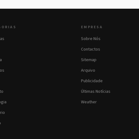
GORIAS
EMPRESA
as
Sobre Nós
Contactos
ia
Sitemap
os
Arquivo
Publicidade
to
Últimas Notícias
ogia
Weather
rio
o