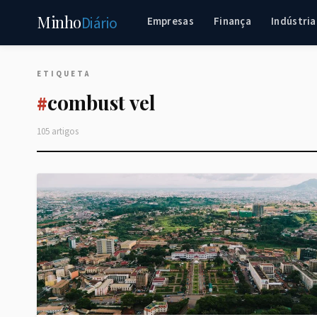
Minho
Diário
Empresas
Finança
Indústria
ETIQUETA
combust vel
#
105 artigos