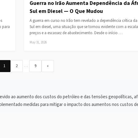
Guerra no Irão Aumenta Dependência da Áfr
Sul em Diesel — O Que Mudou
os
A guerra em curso no Irão tem revelado a dependência crítica da 
o para
Sul em diesel, uma situação que se tornou evidente com a escal
preços e a escassez de abastecimento. Desde o início …
May 31, 2026
…
1
2
9
»
evido ao aumento dos custos do petróleo e das tensões geopolíticas, a
plementado medidas para mitigar o impacto dos aumentos nos custos de