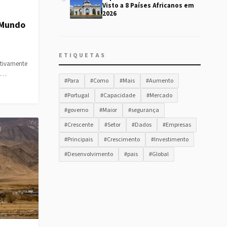
Visto a 8 Países Africanos em
2026
 Mundo
ETIQUETAS
ativamente
a.…
#Para
#Como
#Mais
#Aumento
#Portugal
#Capacidade
#Mercado
#governo
#Maior
#segurança
#Crescente
#Setor
#Dados
#Empresas
#Principais
#Crescimento
#Investimento
#Desenvolvimento
#pais
#Global