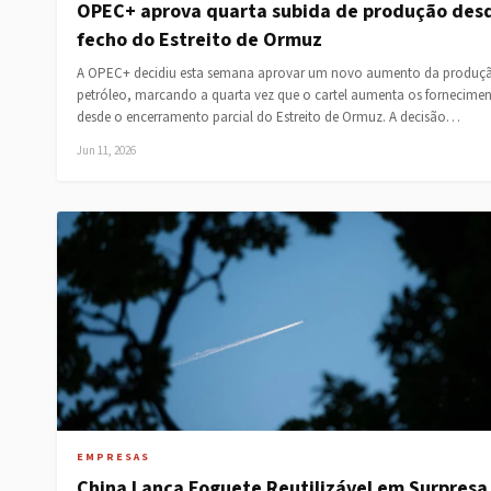
OPEC+ aprova quarta subida de produção des
fecho do Estreito de Ormuz
A OPEC+ decidiu esta semana aprovar um novo aumento da produç
petróleo, marcando a quarta vez que o cartel aumenta os fornecime
desde o encerramento parcial do Estreito de Ormuz. A decisão…
Jun 11, 2026
EMPRESAS
China Lança Foguete Reutilizável em Surpresa