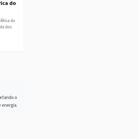
ica do
África do
ada dos
fetando o
 energia.