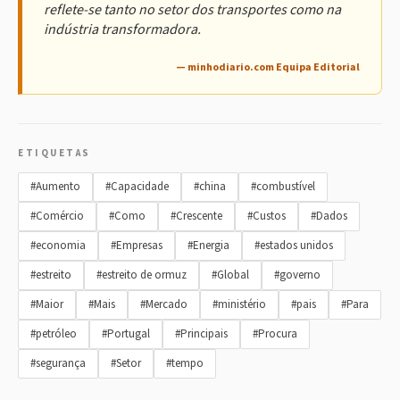
reflete-se tanto no setor dos transportes como na
indústria transformadora.
— minhodiario.com Equipa Editorial
ETIQUETAS
#Aumento
#Capacidade
#china
#combustível
#Comércio
#Como
#Crescente
#Custos
#Dados
#economia
#Empresas
#Energia
#estados unidos
#estreito
#estreito de ormuz
#Global
#governo
#Maior
#Mais
#Mercado
#ministério
#pais
#Para
#petróleo
#Portugal
#Principais
#Procura
#segurança
#Setor
#tempo