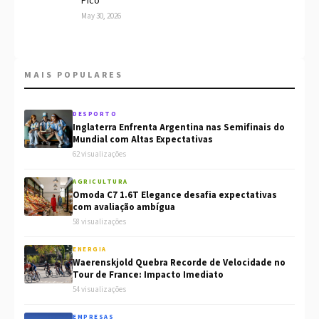
Pico
May 30, 2026
MAIS POPULARES
DESPORTO
Inglaterra Enfrenta Argentina nas Semifinais do
Mundial com Altas Expectativas
62 visualizações
AGRICULTURA
Omoda C7 1.6T Elegance desafia expectativas
com avaliação ambígua
58 visualizações
ENERGIA
Waerenskjold Quebra Recorde de Velocidade no
Tour de France: Impacto Imediato
54 visualizações
EMPRESAS