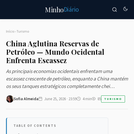
Diário
Minho
Início
›
Turismo
China Aglutina Reservas de
Petróleo — Mundo Ocidental
Enfrenta Escassez
As principais economias ocidentais enfrentam uma
escassez crescente de petróleo, enquanto a China mantém
os seus tanques estratégicos completamente chei…
Sofia Almeida
June 25, 2026 · 23:59
4 min
85
TURISMO
TABLE OF CONTENTS