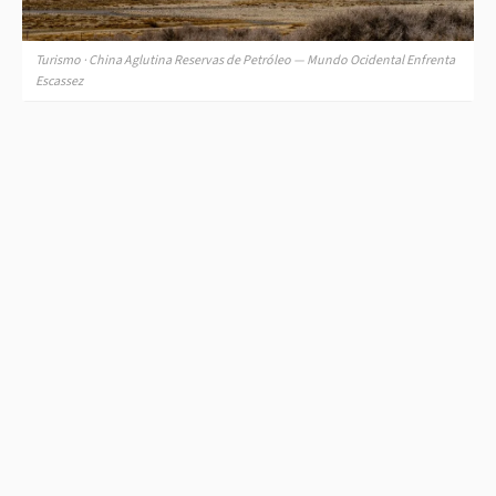
Turismo · China Aglutina Reservas de Petróleo — Mundo Ocidental Enfrenta
Escassez