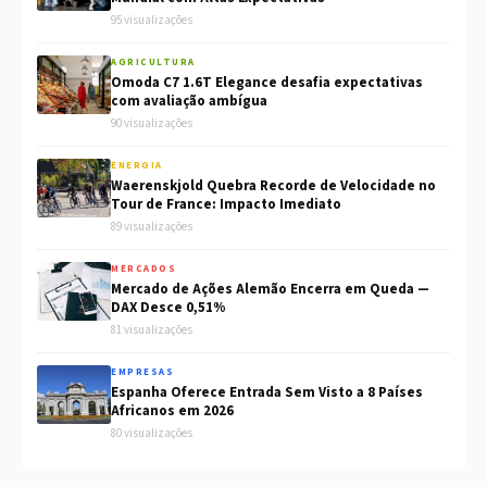
95 visualizações
AGRICULTURA
Omoda C7 1.6T Elegance desafia expectativas
com avaliação ambígua
90 visualizações
ENERGIA
Waerenskjold Quebra Recorde de Velocidade no
Tour de France: Impacto Imediato
89 visualizações
MERCADOS
Mercado de Ações Alemão Encerra em Queda —
DAX Desce 0,51%
81 visualizações
EMPRESAS
Espanha Oferece Entrada Sem Visto a 8 Países
Africanos em 2026
80 visualizações