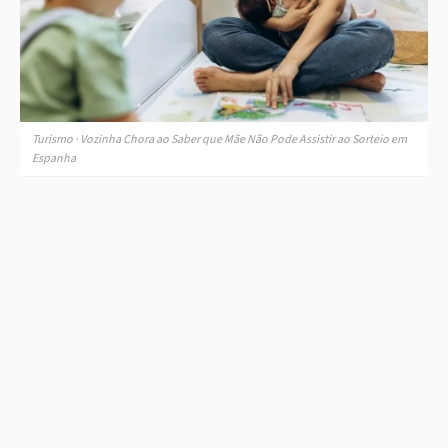
Turismo · Vozinha Chora ao Saber que Mãe Não Pode Assistir ao Sorteio em
Espanha