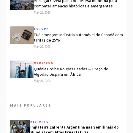
Portugal revela plano de defesa moderna para
combater ameaças históricas e emergentes
May 29, 2026
EUROPA
EUA ameaçam indústria automóvel do Canadá com
tarifas de 25%
May 29, 2026
MERCADOS
Quénia Proíbe Roupas Usadas — Preço do
Algodão Dispara em África
May 28, 2026
MAIS POPULARES
DESPORTO
Inglaterra Enfrenta Argentina nas Semifinais do
Mundial com Altas Expectativas