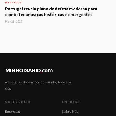
MERCADOS
Portugal revela plano de defesa moderna para
combater ameaças históricas e emergentes
May 29, 2026
MINHODIARIO
.
com
As notícias do Minho e do mundo, todos os
dias.
CATEGORIAS
EMPRESA
Empresas
Sobre Nós