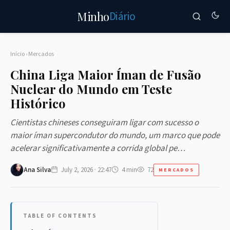
Diário
Minho
Início
›
Mercados
China Liga Maior Íman de Fusão
Nuclear do Mundo em Teste
Histórico
Cientistas chineses conseguiram ligar com sucesso o
maior íman supercondutor do mundo, um marco que pode
acelerar significativamente a corrida global pe…
Ana Silva
July 2, 2026 · 22:47
4 min
72
MERCADOS
TABLE OF CONTENTS