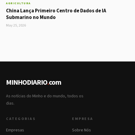
AGRICULTURA
China Lança Primeiro Centro de Dados de IA
Submarino no Mundo
May 25, 2026
MINHODIARIO
.
com
As notícias do Minho e do mundo, todos os
dias.
CATEGORIAS
EMPRESA
Empresas
Sobre Nós