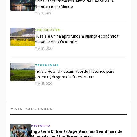
China Lança Primeiro Centro de Dados de IA
Submarino no Mundo
May 25, 2026
AGRICULTURA
Rússia e China aprofundam aliança econômica,
desafiando o Ocidente
May 24, 2026
TECNOLOGIA
Índia e Holanda selam acordo histórico para
Green Hydrogen e infraestrutura
May 21, 2026
MAIS POPULARES
DESPORTO
Inglaterra Enfrenta Argentina nas Semifinais do
Mundial com Altas Expectativas