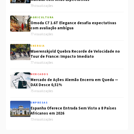
79 visualizações
AGRICULTURA
Omoda C7 1.6T Elegance desafia expectativas
com avaliação ambígua
77 visualizações
ENERGIA
Waerenskjold Quebra Recorde de Velocidade no
Tour de France: Impacto Imediato
77 visualizações
MERCADOS
Mercado de Ações Alemão Encerra em Queda —
DAX Desce 0,51%
75 visualizações
EMPRESAS
Espanha Oferece Entrada Sem Visto a 8 Países
Africanos em 2026
73 visualizações