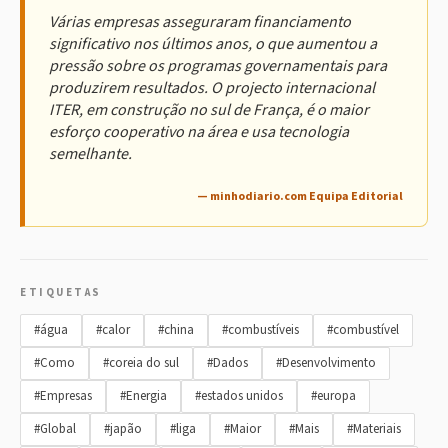
Várias empresas asseguraram financiamento
significativo nos últimos anos, o que aumentou a
pressão sobre os programas governamentais para
produzirem resultados. O projecto internacional
ITER, em construção no sul de França, é o maior
esforço cooperativo na área e usa tecnologia
semelhante.
— minhodiario.com Equipa Editorial
ETIQUETAS
#água
#calor
#china
#combustíveis
#combustível
#Como
#coreia do sul
#Dados
#Desenvolvimento
#Empresas
#Energia
#estados unidos
#europa
#Global
#japão
#liga
#Maior
#Mais
#Materiais