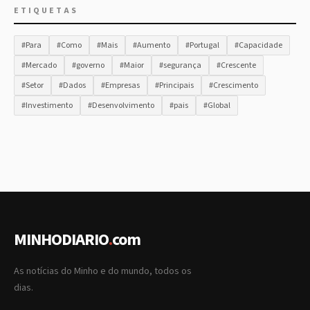
ETIQUETAS
#Para
#Como
#Mais
#Aumento
#Portugal
#Capacidade
#Mercado
#governo
#Maior
#segurança
#Crescente
#Setor
#Dados
#Empresas
#Principais
#Crescimento
#Investimento
#Desenvolvimento
#pais
#Global
MINHODIARIO
.
com
As notícias do Minho e do mundo, todos os
dias.