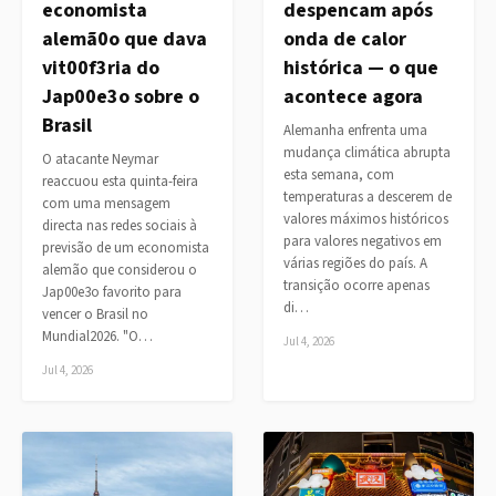
economista
despencam após
alemã0o que dava
onda de calor
vit00f3ria do
histórica — o que
Jap00e3o sobre o
acontece agora
Brasil
Alemanha enfrenta uma
mudança climática abrupta
O atacante Neymar
esta semana, com
reaccuou esta quinta-feira
temperaturas a descerem de
com uma mensagem
valores máximos históricos
directa nas redes sociais à
para valores negativos em
previsão de um economista
várias regiões do país. A
alemão que considerou o
transição ocorre apenas
Jap00e3o favorito para
di…
vencer o Brasil no
Mundial2026. "O…
Jul 4, 2026
Jul 4, 2026