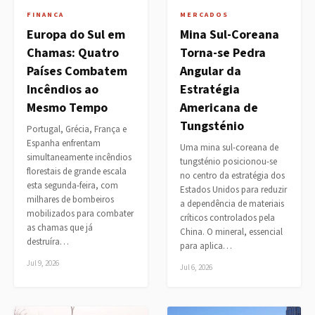
FINANCA
MERCADOS
Europa do Sul em
Mina Sul-Coreana
Chamas: Quatro
Torna-se Pedra
Países Combatem
Angular da
Incêndios ao
Estratégia
Mesmo Tempo
Americana de
Tungsténio
Portugal, Grécia, França e
Espanha enfrentam
Uma mina sul-coreana de
simultaneamente incêndios
tungsténio posicionou-se
florestais de grande escala
no centro da estratégia dos
esta segunda-feira, com
Estados Unidos para reduzir
milhares de bombeiros
a dependência de materiais
mobilizados para combater
críticos controlados pela
as chamas que já
China. O mineral, essencial
destruíra…
para aplica…
Jul 9, 2026
Jul 6, 2026