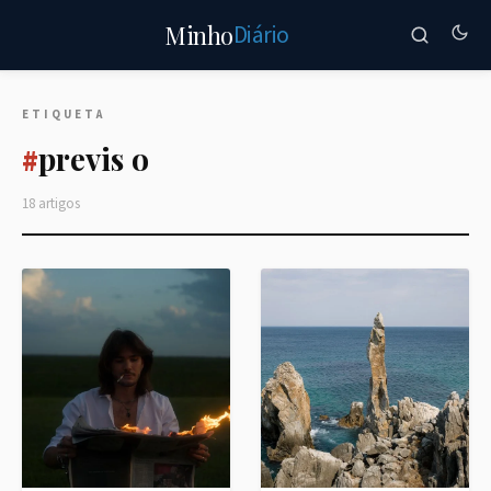
Diário
Minho
ETIQUETA
previs o
#
18 artigos