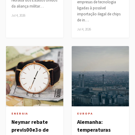
retirada dos Estados Unidos
empresas de tecnologia
da aliança militar…
ligadas à possível
importação ilegal de chips
Jul 4, 2026
de in…
Jul 4, 2026
ENERGIA
EUROPA
Neymar rebate
Alemanha:
previs00e3o de
temperaturas