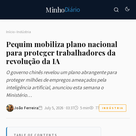
Diário
Minho
Início
›
Indústria
Pequim mobiliza plano nacional
para proteger trabalhadores da
revolução da IA
O governo chinês revelou um plano abrangente para
proteger milhões de empregos ameaçados pela
inteligência artificial, anunciou esta semana o
Ministério…
João Ferreira
July 5, 2026 · 03:37
5 min
77
INDÚSTRIA
TABLE OF CONTENTS