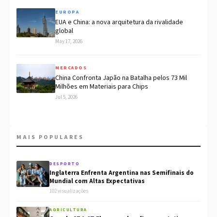
EUROPA
EUA e China: a nova arquitetura da rivalidade
global
May 17, 2026
MERCADOS
China Confronta Japão na Batalha pelos 73 Mil
Milhões em Materiais para Chips
Jul 5, 2026
MAIS POPULARES
DESPORTO
Inglaterra Enfrenta Argentina nas Semifinais do
Mundial com Altas Expectativas
102 visualizações
AGRICULTURA