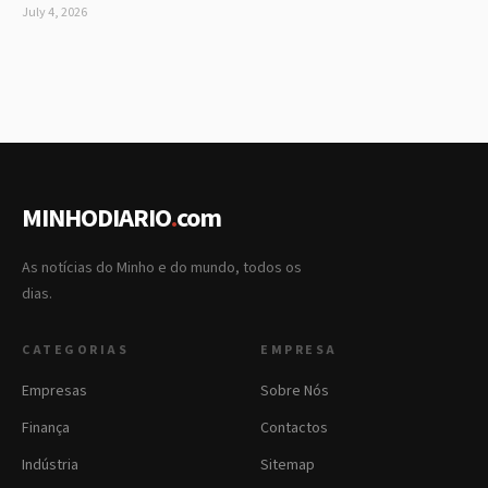
July 4, 2026
MINHODIARIO
.
com
As notícias do Minho e do mundo, todos os
dias.
CATEGORIAS
EMPRESA
Empresas
Sobre Nós
Finança
Contactos
Indústria
Sitemap