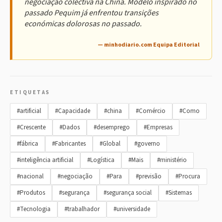
negociação colectiva na China. Modelo inspirado no
passado Pequim já enfrentou transições
económicas dolorosas no passado.
— minhodiario.com Equipa Editorial
ETIQUETAS
#artificial
#Capacidade
#china
#Comércio
#Como
#Crescente
#Dados
#desemprego
#Empresas
#fábrica
#Fabricantes
#Global
#governo
#inteligência artificial
#Logística
#Mais
#ministério
#nacional
#negociação
#Para
#previsão
#Procura
#Produtos
#segurança
#segurança social
#Sistemas
#Tecnologia
#trabalhador
#universidade