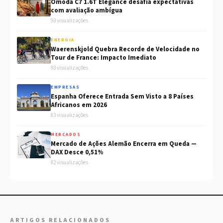
Omoda C7 1.6T Elegance desafia expectativas
com avaliação ambígua
93 visualizações
ENERGIA
Waerenskjold Quebra Recorde de Velocidade no
Tour de France: Impacto Imediato
93 visualizações
EMPRESAS
Espanha Oferece Entrada Sem Visto a 8 Países
Africanos em 2026
83 visualizações
MERCADOS
Mercado de Ações Alemão Encerra em Queda —
DAX Desce 0,51%
82 visualizações
ARTIGOS RELACIONADOS