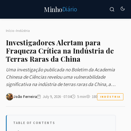
Diário
Minho
Início
›
Indústria
Investigadores Alertam para
Fraqueza Crítica na Indústria de
Terras Raras da China
Uma investigação publicada no Boletim da Academia
Chinesa de Ciências revelou uma vulnerabilidade
significativa na indústria de terras raras da China, a…
João Ferreira
July 9, 2026 · 07:04
5 min
180
INDÚSTRIA
TABLE OF CONTENTS