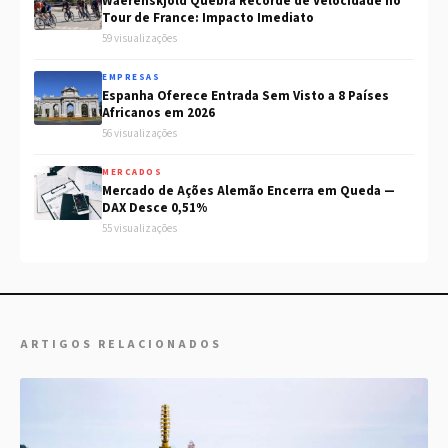
Waerenskjold Quebra Recorde de Velocidade no
Tour de France: Impacto Imediato
59 visualizações
EMPRESAS
Espanha Oferece Entrada Sem Visto a 8 Países
Africanos em 2026
56 visualizações
MERCADOS
Mercado de Ações Alemão Encerra em Queda —
DAX Desce 0,51%
55 visualizações
ARTIGOS RELACIONADOS