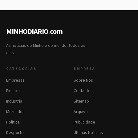
MINHODIARIO
.
com
As notícias do Minho e do mundo, todos os
dias.
CATEGORIAS
EMPRESA
Empresas
Sobre Nós
Finança
Contactos
Indústria
Sitemap
Mercados
Arquivo
Política
Publicidade
Desporto
Últimas Notícias