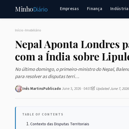
Minho
Diário
Empresas
Finança
Indústria
Início
›
Imobiliário
Nepal Aponta Londres p
com a Índia sobre Lipu
No último domingo, o primeiro-ministro do Nepal, Balen
para resolver as disputas terri…
Inês Martins
Publicado
June 3, 2026 · 04:07
Updated June 7, 2026
TABLE OF CONTENTS
Contexto das Disputas Territoriais