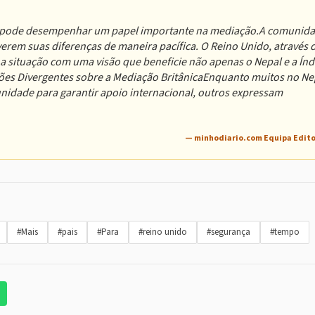
ão, pode desempenhar um papel importante na mediação.A comunid
verem suas diferenças de maneira pacífica. O Reino Unido, através 
 a situação com uma visão que beneficie não apenas o Nepal e a Índ
ões Divergentes sobre a Mediação BritânicaEnquanto muitos no Ne
dade para garantir apoio internacional, outros expressam
— minhodiario.com Equipa Edito
#Mais
#pais
#Para
#reino unido
#segurança
#tempo