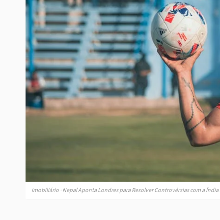
Imobiliário · Nepal Aponta Londres para Resolver Controvérsias com a Índia