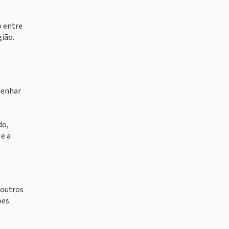
o entre
gião.
penhar
do,
 e a
 outros
ões