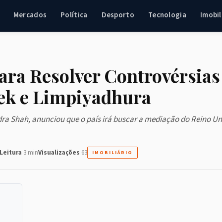
Mercados
Política
Desporto
Tecnologia
Imobil
ara Resolver Controvérsias
lek e Limpiyadhura
dra Shah, anunciou que o país irá buscar a mediação do Reino U
Leitura
3 min
Visualizações
63
IMOBILIÁRIO