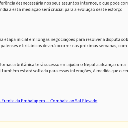
ferência desnecessária nos seus assuntos internos, o que pode co
Índia a esta mediação será crucial para a evolução deste esforço
 etapa inicial em longas negociações para resolver a disputa so
epalenses e britânicos deverá ocorrer nas próximas semanas, com
plomacia britânica terá sucesso em ajudar o Nepal a alcançar uma
l também estará voltada para essas interações, à medida que o ce
a Frente da Embalagem — Combate ao Sal Elevado
6