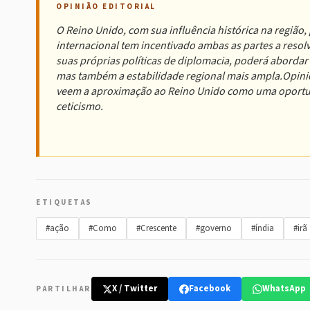
OPINIÃO EDITORIAL
O Reino Unido, com sua influência histórica na regi
internacional tem incentivado ambas as partes a resol
suas próprias políticas de diplomacia, poderá abordar
mas também a estabilidade regional mais ampla.Opini
veem a aproximação ao Reino Unido como uma oportuni
ceticismo.
ETIQUETAS
#ação
#Como
#Crescente
#governo
#índia
#irã
X / Twitter
Facebook
WhatsApp
PARTILHAR