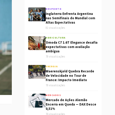
DESPORTO
Inglaterra Enfrenta Argentina
nas Semifinais do Mundial com
Altas Expectativas
81 visualizações
AGRICULTURA
Omoda C7 1.6T Elegance desafia
expectativas com avaliação
ambígua
78 visualizações
ENERGIA
Waerenskjold Quebra Recorde
de Velocidade no Tour de
France: Impacto Imediato
78 visualizações
MERCADOS
Mercado de Ações Alemão
Encerra em Queda — DAX Desce
0,51%
76 visualizações