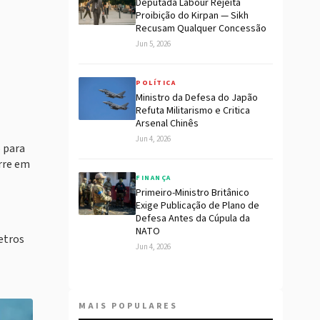
Deputada Labour Rejeita
Proibição do Kirpan — Sikh
Recusam Qualquer Concessão
Jun 5, 2026
POLÍTICA
Ministro da Defesa do Japão
Refuta Militarismo e Critica
Arsenal Chinês
Jun 4, 2026
 para
orre em
FINANÇA
Primeiro-Ministro Britânico
Exige Publicação de Plano de
Defesa Antes da Cúpula da
NATO
etros
Jun 4, 2026
MAIS POPULARES