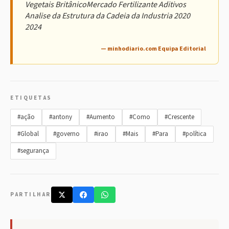
Vegetais BritânicoMercado Fertilizante Aditivos
Analise da Estrutura da Cadeia da Industria 2020
2024
— minhodiario.com Equipa Editorial
ETIQUETAS
#ação
#antony
#Aumento
#Como
#Crescente
#Global
#governo
#irao
#Mais
#Para
#política
#segurança
PARTILHAR