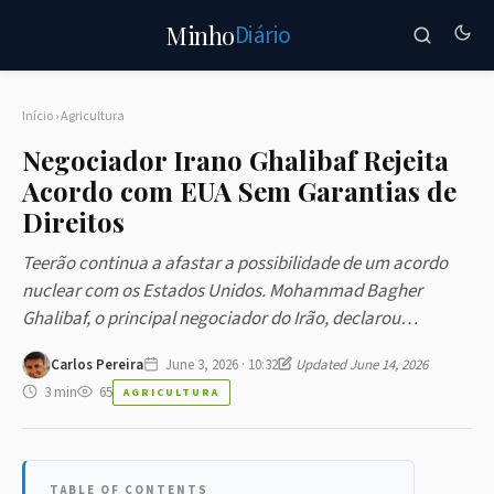
Diário
Minho
Início
›
Agricultura
Negociador Irano Ghalibaf Rejeita
Acordo com EUA Sem Garantias de
Direitos
Teerão continua a afastar a possibilidade de um acordo
nuclear com os Estados Unidos. Mohammad Bagher
Ghalibaf, o principal negociador do Irão, declarou…
Carlos Pereira
June 3, 2026 · 10:32
Updated June 14, 2026
3 min
65
AGRICULTURA
TABLE OF CONTENTS