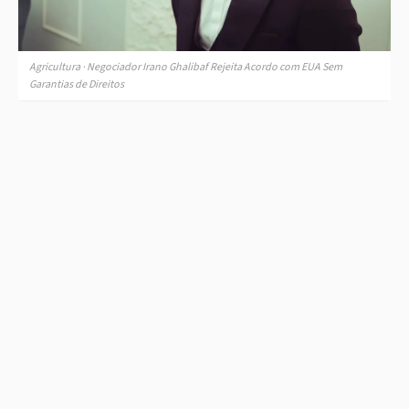
Agricultura · Negociador Irano Ghalibaf Rejeita Acordo com EUA Sem
Garantias de Direitos