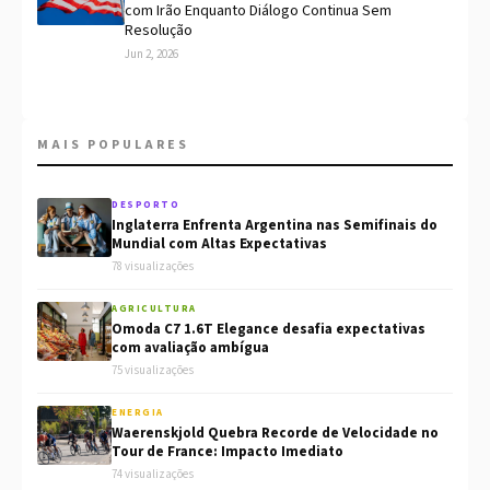
com Irão Enquanto Diálogo Continua Sem
Resolução
Jun 2, 2026
MAIS POPULARES
DESPORTO
Inglaterra Enfrenta Argentina nas Semifinais do
Mundial com Altas Expectativas
78 visualizações
AGRICULTURA
Omoda C7 1.6T Elegance desafia expectativas
com avaliação ambígua
75 visualizações
ENERGIA
Waerenskjold Quebra Recorde de Velocidade no
Tour de France: Impacto Imediato
74 visualizações