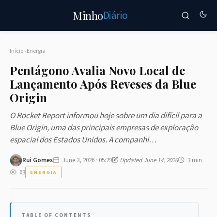
Diário
Minho
Início
›
Energia
Pentágono Avalia Novo Local de
Lançamento Após Reveses da Blue
Origin
O Rocket Report informou hoje sobre um dia difícil para a
Blue Origin, uma das principais empresas de exploração
espacial dos Estados Unidos. A companhi…
Rui Gomes
June 3, 2026 · 05:29
Updated June 14, 2026
3 min
63
ENERGIA
TABLE OF CONTENTS