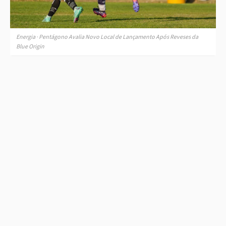
Energia · Pentágono Avalia Novo Local de Lançamento Após Reveses da
Blue Origin