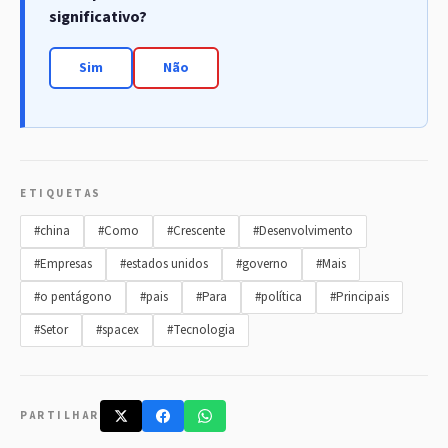
significativo?
Sim
Não
ETIQUETAS
#china
#Como
#Crescente
#Desenvolvimento
#Empresas
#estados unidos
#governo
#Mais
#o pentágono
#pais
#Para
#política
#Principais
#Setor
#spacex
#Tecnologia
PARTILHAR