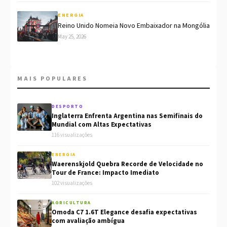
ENERGIA
Reino Unido Nomeia Novo Embaixador na Mongólia
May 25, 2026
MAIS POPULARES
DESPORTO
Inglaterra Enfrenta Argentina nas Semifinais do
Mundial com Altas Expectativas
116 visualizações
ENERGIA
Waerenskjold Quebra Recorde de Velocidade no
Tour de France: Impacto Imediato
102 visualizações
AGRICULTURA
Omoda C7 1.6T Elegance desafia expectativas
com avaliação ambígua