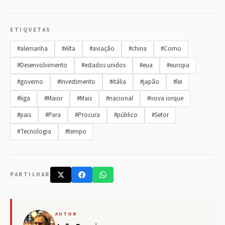
ETIQUETAS
#alemanha
#Alta
#aviação
#china
#Como
#Desenvolvimento
#estados unidos
#eua
#europa
#governo
#Investimento
#itália
#japão
#lei
#liga
#Maior
#Mais
#nacional
#nova iorque
#pais
#Para
#Procura
#público
#Setor
#Tecnologia
#tempo
PARTILHAR
AUTOR