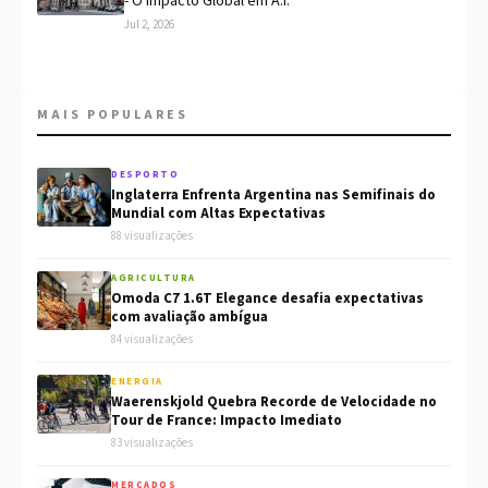
- O Impacto Global em A.I.
Jul 2, 2026
MAIS POPULARES
DESPORTO
Inglaterra Enfrenta Argentina nas Semifinais do
Mundial com Altas Expectativas
88 visualizações
AGRICULTURA
Omoda C7 1.6T Elegance desafia expectativas
com avaliação ambígua
84 visualizações
ENERGIA
Waerenskjold Quebra Recorde de Velocidade no
Tour de France: Impacto Imediato
83 visualizações
MERCADOS