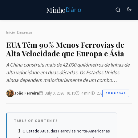
Diário
Minho
Início
›
Empresas
EUA Têm 90% Menos Ferrovias de
Alta Velocidade que Europa e Ásia
A China construiu mais de 42.000 quilómetros de linhas de
alta velocidade em duas décadas. Os Estados Unidos
ainda dependem maioritariamente de um combo…
João Ferreira
July 9, 2026 · 01:19
4 min
258
EMPRESAS
TABLE OF CONTENTS
O Estado Atual das Ferrovias Norte-Americanas