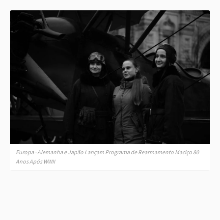
Europa · Alemanha e Japão Lançam Programa de Rearmamento Maciço 80
Anos Após WWII