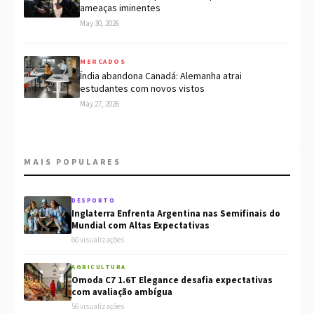
ameaças iminentes
May 30, 2026
MERCADOS
Índia abandona Canadá: Alemanha atrai
estudantes com novos vistos
May 27, 2026
MAIS POPULARES
DESPORTO
Inglaterra Enfrenta Argentina nas Semifinais do
Mundial com Altas Expectativas
60 visualizações
AGRICULTURA
Omoda C7 1.6T Elegance desafia expectativas
com avaliação ambígua
56 visualizações