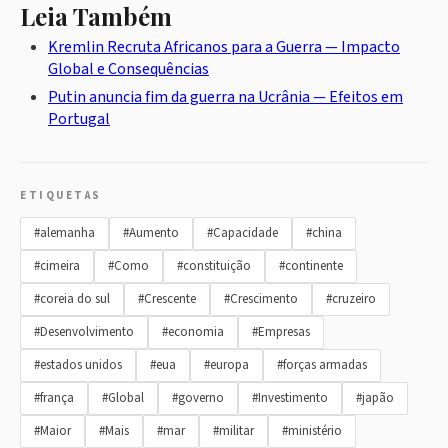
Leia Também
Kremlin Recruta Africanos para a Guerra — Impacto
Global e Consequências
Putin anuncia fim da guerra na Ucrânia — Efeitos em
Portugal
ETIQUETAS
#alemanha
#Aumento
#Capacidade
#china
#cimeira
#Como
#constituição
#continente
#coreia do sul
#Crescente
#Crescimento
#cruzeiro
#Desenvolvimento
#economia
#Empresas
#estados unidos
#eua
#europa
#forças armadas
#frança
#Global
#governo
#Investimento
#japão
#Maior
#Mais
#mar
#militar
#ministério