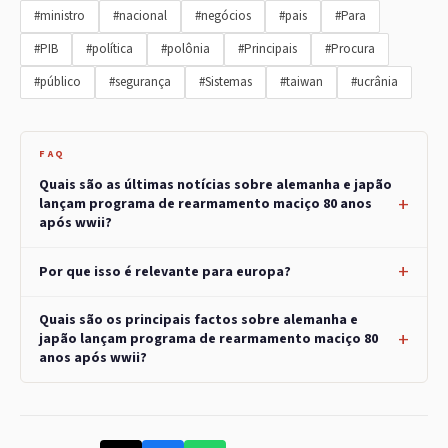
#ministro
#nacional
#negócios
#pais
#Para
#PIB
#política
#polônia
#Principais
#Procura
#público
#segurança
#Sistemas
#taiwan
#ucrânia
FAQ
Quais são as últimas notícias sobre alemanha e japão
lançam programa de rearmamento maciço 80 anos
após wwii?
Por que isso é relevante para europa?
Quais são os principais factos sobre alemanha e
japão lançam programa de rearmamento maciço 80
anos após wwii?