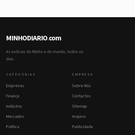
MINHODIARIO
.
com
As notícias do Minho e do mundo, todos os
dias.
CATEGORIAS
EMPRESA
Empresas
Sobre Nós
Finança
Contactos
Indústria
Sitemap
Mercados
Arquivo
Política
Publicidade