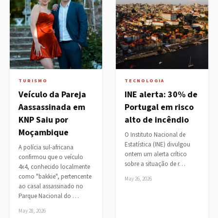
TURISMO
TECNOLOGIA
Veículo da Pareja
INE alerta: 30% de
Aassassinada em
Portugal em risco
KNP Saiu por
alto de incêndio
Moçambique
O Instituto Nacional de
Estatística (INE) divulgou
A polícia sul-africana
ontem um alerta crítico
confirmou que o veículo
sobre a situação de r…
4x4, conhecido localmente
como "bakkie", pertencente
May 26, 2026
ao casal assassinado no
Parque Nacional do …
May 28, 2026