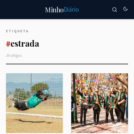
Diário
Minho
ETIQUETA
estrada
#
29 artigos