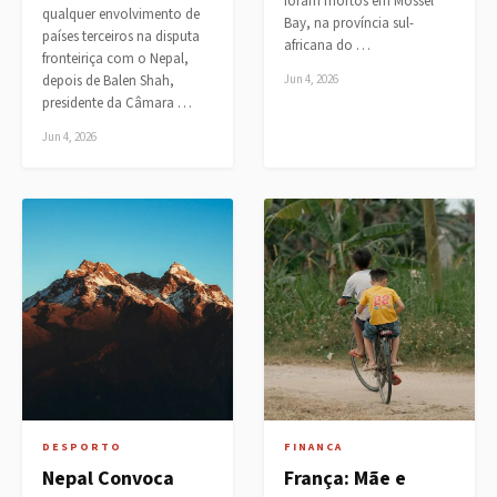
foram mortos em Mossel
qualquer envolvimento de
Bay, na província sul-
países terceiros na disputa
africana do …
fronteiriça com o Nepal,
depois de Balen Shah,
Jun 4, 2026
presidente da Câmara …
Jun 4, 2026
DESPORTO
FINANCA
Nepal Convoca
França: Mãe e