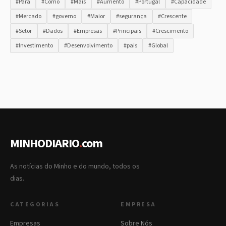
#Para
#Como
#Mais
#Aumento
#Portugal
#Capacidade
#Mercado
#governo
#Maior
#segurança
#Crescente
#Setor
#Dados
#Empresas
#Principais
#Crescimento
#Investimento
#Desenvolvimento
#pais
#Global
MINHODIARIO
.
com
As notícias do Minho e do mundo, todos os
dias.
CATEGORIAS
EMPRESA
Empresas
Sobre Nós