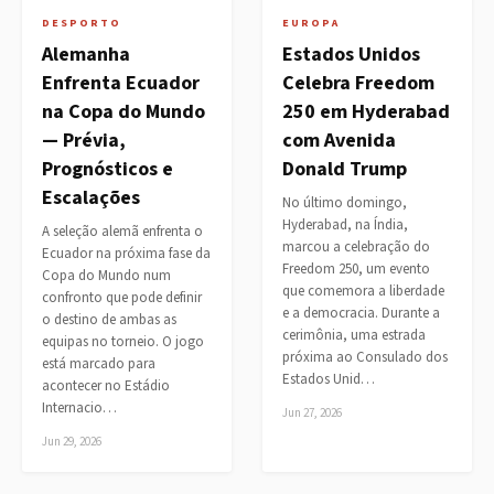
DESPORTO
EUROPA
Alemanha
Estados Unidos
Enfrenta Ecuador
Celebra Freedom
na Copa do Mundo
250 em Hyderabad
— Prévia,
com Avenida
Prognósticos e
Donald Trump
Escalações
No último domingo,
Hyderabad, na Índia,
A seleção alemã enfrenta o
marcou a celebração do
Ecuador na próxima fase da
Freedom 250, um evento
Copa do Mundo num
que comemora a liberdade
confronto que pode definir
e a democracia. Durante a
o destino de ambas as
cerimônia, uma estrada
equipas no torneio. O jogo
próxima ao Consulado dos
está marcado para
Estados Unid…
acontecer no Estádio
Internacio…
Jun 27, 2026
Jun 29, 2026