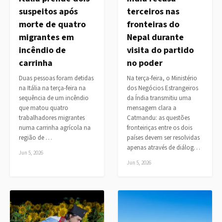
suspeitos após
terceiros nas
morte de quatro
fronteiras do
migrantes em
Nepal durante
incêndio de
visita do partido
carrinha
no poder
Duas pessoas foram detidas
Na terça-feira, o Ministério
na Itália na terça-feira na
dos Negócios Estrangeiros
sequência de um incêndio
da Índia transmitiu uma
que matou quatro
mensagem clara a
trabalhadores migrantes
Catmandu: as questões
numa carrinha agrícola na
fronteiriças entre os dois
região de …
países devem ser resolvidas
apenas através de diálog…
Jun 5, 2026
Jun 5, 2026