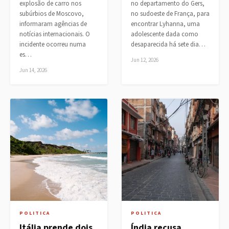
explosão de carro nos
no departamento do Gers,
subúrbios de Moscovo,
no sudoeste de França, para
informaram agências de
encontrar Lyhanna, uma
notícias internacionais. O
adolescente dada como
incidente ocorreu numa
desaparecida há sete dia…
es…
Jun 12, 2026
Jun 14, 2026
POLITICA
POLITICA
Itália prende dois
Índia recusa