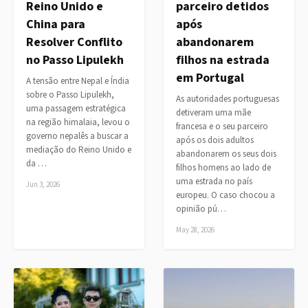
Reino Unido e
parceiro detidos
China para
após
Resolver Conflito
abandonarem
no Passo Lipulekh
filhos na estrada
em Portugal
A tensão entre Nepal e Índia
sobre o Passo Lipulekh,
As autoridades portuguesas
uma passagem estratégica
detiveram uma mãe
na região himalaia, levou o
francesa e o seu parceiro
governo nepalês a buscar a
após os dois adultos
mediação do Reino Unido e
abandonarem os seus dois
da …
filhos homens ao lado de
uma estrada no país
Jun 3, 2026
europeu. O caso chocou a
opinião pú…
May 28, 2026