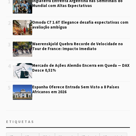
1
Inglaterra Enfrenta Argentina nas Semifinais do
Mundial com Altas Expectativas
2
Omoda C7 1.6T Elegance desafia expectativas com
avaliação ambígua
3
Waerenskjold Quebra Recorde de Velocidade no
Tour de France: Impacto Imediato
4
Mercado de Ações Alemão Encerra em Queda — DAX
Desce 0,51%
5
Espanha Oferece Entrada Sem Visto a 8 Países
Africanos em 2026
ETIQUETAS