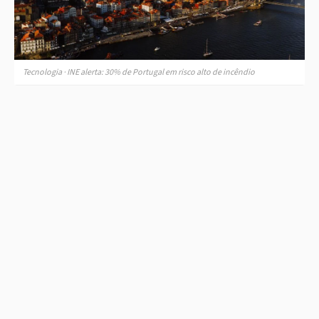
Tecnologia · INE alerta: 30% de Portugal em risco alto de incêndio