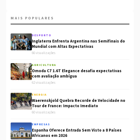
MAIS POPULARES
DESPORTO
Inglaterra Enfrenta Argentina nas Semifinais do
Mundial com Altas Expectativas
66 visualizações
AGRICULTURA
Omoda C7 1.6T Elegance desafia expectativas
com avaliação ambígua
62 visualizações
ENERGIA
Waerenskjold Quebra Recorde de Velocidade no
Tour de France: Impacto Imediato
60 visualizações
EMPRESAS
Espanha Oferece Entrada Sem Visto a 8 Países
Africanos em 2026