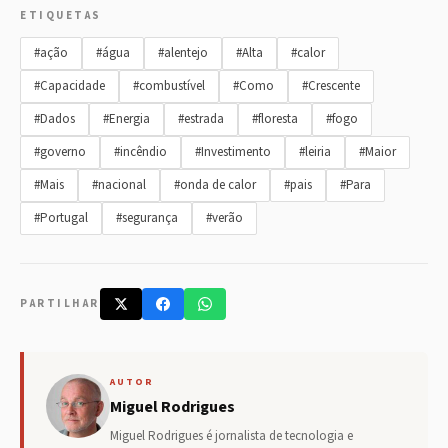
ETIQUETAS
#ação
#água
#alentejo
#Alta
#calor
#Capacidade
#combustível
#Como
#Crescente
#Dados
#Energia
#estrada
#floresta
#fogo
#governo
#incêndio
#Investimento
#leiria
#Maior
#Mais
#nacional
#onda de calor
#pais
#Para
#Portugal
#segurança
#verão
PARTILHAR
AUTOR
Miguel Rodrigues
Miguel Rodrigues é jornalista de tecnologia e