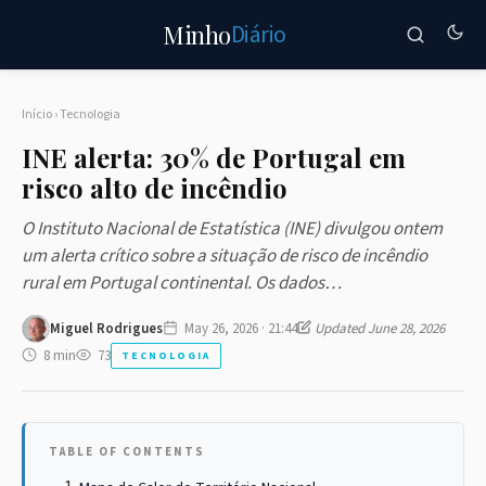
Diário
Minho
Início
›
Tecnologia
INE alerta: 30% de Portugal em
risco alto de incêndio
O Instituto Nacional de Estatística (INE) divulgou ontem
um alerta crítico sobre a situação de risco de incêndio
rural em Portugal continental. Os dados…
Miguel Rodrigues
May 26, 2026 · 21:44
Updated June 28, 2026
8 min
73
TECNOLOGIA
TABLE OF CONTENTS