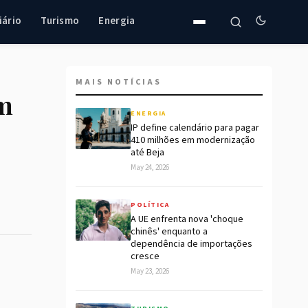
iário
Turismo
Energia
MAIS NOTÍCIAS
em
ENERGIA
IP define calendário para pagar
410 milhões em modernização
até Beja
May 24, 2026
POLÍTICA
A UE enfrenta nova 'choque
chinês' enquanto a
dependência de importações
cresce
May 23, 2026