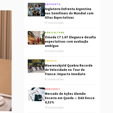
DESPORTO
Inglaterra Enfrenta Argentina
nas Semifinais do Mundial com
Altas Expectativas
87 visualizações
AGRICULTURA
Omoda C7 1.6T Elegance desafia
expectativas com avaliação
ambígua
83 visualizações
ENERGIA
Waerenskjold Quebra Recorde
de Velocidade no Tour de
France: Impacto Imediato
81 visualizações
MERCADOS
Mercado de Ações Alemão
Encerra em Queda — DAX Desce
0,51%
78 visualizações