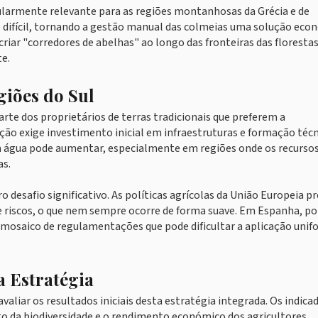
cularmente relevante para as regiões montanhosas da Grécia e de
é difícil, tornando a gestão manual das colmeias uma solução eco
criar "corredores de abelhas" ao longo das fronteiras das florestas
e.
giões do Sul
te dos proprietários de terras tradicionais que preferem a
ão exige investimento inicial em infraestruturas e formação técn
da água pode aumentar, especialmente em regiões onde os recurso
as.
o desafio significativo. As políticas agrícolas da União Europeia p
de riscos, o que nem sempre ocorre de forma suave. Em Espanha, po
mosaico de regulamentações que pode dificultar a aplicação uni
a Estratégia
aliar os resultados iniciais desta estratégia integrada. Os indica
to da biodiversidade e o rendimento económico dos agricultores