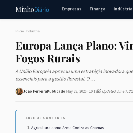
Minho
Diário
Empresas
Finança
Indústria
Início
›
Indústria
Europa Lança Plano: Vi
Fogos Rurais
A União Europeia aprovou uma estratégia inovadora que 
essenciais para a gestão florestal. O …
João Ferreira
Publicado
May 28, 2026 · 19:13
Updated June 7, 20
TABLE OF CONTENTS
Agricultura como Arma Contra as Chamas