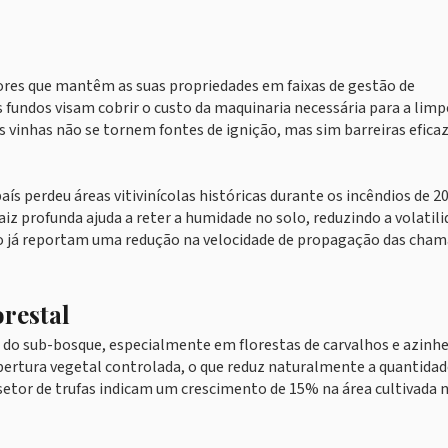
ores que mantêm as suas propriedades em faixas de gestão de
fundos visam cobrir o custo da maquinaria necessária para a lim
as vinhas não se tornem fontes de ignição, mas sim barreiras efica
ís perdeu áreas vitivinícolas históricas durante os incêndios de 20
aiz profunda ajuda a reter a humidade no solo, reduzindo a volatil
ejo já reportam uma redução na velocidade de propagação das cham
orestal
o do sub-bosque, especialmente em florestas de carvalhos e azinhe
cobertura vegetal controlada, o que reduz naturalmente a quantidad
 setor de trufas indicam um crescimento de 15% na área cultivada n