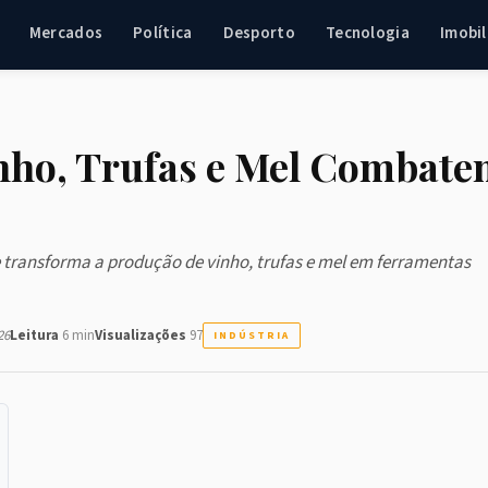
Mercados
Política
Desporto
Tecnologia
Imobil
nho, Trufas e Mel Combat
transforma a produção de vinho, trufas e mel em ferramentas
26
Leitura
6 min
Visualizações
97
INDÚSTRIA