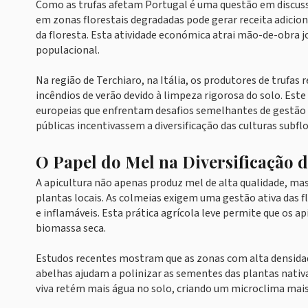
Como as trufas afetam Portugal é uma questão em discussã
em zonas florestais degradadas pode gerar receita adicio
da floresta. Esta atividade económica atrai mão-de-obra 
populacional.
Na região de Terchiaro, na Itália, os produtores de trufa
incêndios de verão devido à limpeza rigorosa do solo. Es
europeias que enfrentam desafios semelhantes de gestão f
públicas incentivassem a diversificação das culturas subflo
O Papel do Mel na Diversificação 
A apicultura não apenas produz mel de alta qualidade, mas
plantas locais. As colmeias exigem uma gestão ativa das f
e inflamáveis. Esta prática agrícola leve permite que os
biomassa seca.
Estudos recentes mostram que as zonas com alta densidad
abelhas ajudam a polinizar as sementes das plantas nativa
viva retém mais água no solo, criando um microclima mais