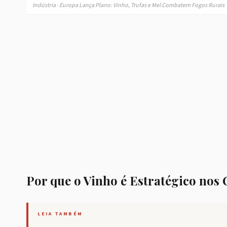
Indústria · Europa Lança Plano: Vinho, Trufas e Mel Combatem Fogos Rurais
Por que o Vinho é Estratégico nos
LEIA TAMBÉM