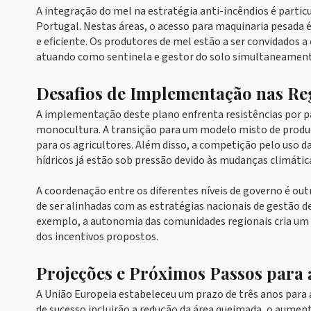
A integração do mel na estratégia anti-incêndios é parti
Portugal. Nestas áreas, o acesso para maquinaria pesada 
e eficiente. Os produtores de mel estão a ser convidados a 
atuando como sentinela e gestor do solo simultaneament
Desafios de Implementação nas Re
A implementação deste plano enfrenta resistências por par
monocultura. A transição para um modelo misto de produç
para os agricultores. Além disso, a competição pelo uso 
hídricos já estão sob pressão devido às mudanças climátic
A coordenação entre os diferentes níveis de governo é outr
de ser alinhadas com as estratégias nacionais de gestão 
exemplo, a autonomia das comunidades regionais cria um 
dos incentivos propostos.
Projeções e Próximos Passos para 
A União Europeia estabeleceu um prazo de três anos para av
de sucesso incluirão a redução da área queimada, o aumen