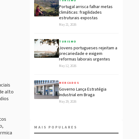
TURISMO
Portugal arrisca falhar metas
climáticas: fragilidades
estruturais expostas
May 21, 2026
TURISMO
Jovens portugueses rejeitam a
precariedade e exigem
reformas laborais urgentes
May 12, 2026
MERCADOS
ciais
Governo Lança Estratégia
de alto
Industrial em Braga
dios
May 29, 2026
cos
o,
MAIS POPULARES
érmica