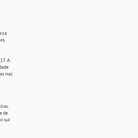
peza
zes
17. A
idade
as nas
iras.
e de
o sul