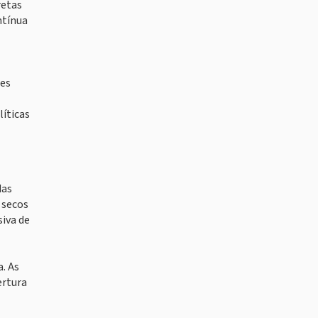
retas
ntínua
des
líticas
das
 secos
iva de
. As
ertura