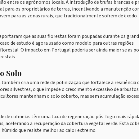
o entre os agrónomos locais. A introdução de trufas brancas e p
nal para os proprietários de terras, incentivando a manutenção co
jovem para as zonas rurais, que tradicionalmente sofrem de êxodo
s reportaram que as suas florestas foram poupadas durante os gran
te caso de estudo é agora usado como modelo para outras regiões
lorestal. O impacto em Portugal poderia ser ainda maior se as po
restais.
do Solo
 também cria uma rede de polinização que fortalece a resiliência 
lores silvestres, o que impede o crescimento excessivo de arbustos
 apicultores mantenham o solo coberto, mas sem acumulação excess
e de colmeias têm uma taxa de regeneração pós-fogo mais rápida
s, acelerando a recuperação da cobertura vegetal verde. Esta cob
 húmido que resiste melhor ao calor extremo.