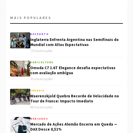
MAIS POPULARES
DESPORTO
Inglaterra Enfrenta Argentina nas Semifinais do
Mundial com Altas Expectativas
73 visualizações
AGRICULTURA
Omoda C7 1.6T Elegance desafia expectativas
com avaliação ambígua
70 visualizações
ENERGIA
Waerenskjold Quebra Recorde de Velocidade no
Tour de France: Impacto Imediato
69 visualizações
MERCADOS
Mercado de Ações Alemão Encerra em Queda —
DAX Desce 0,51%