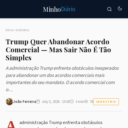
Diário
Minho
Início
›
Indústria
Trump Quer Abandonar Acordo
Comercial — Mas Sair Não É Tão
Simples
A administração Trump enfrenta obstáculos inesperados
para abandonar um dos acordos comerciais mais
importantes do seu mandato. O acordo comercial com
o…
João Ferreira
July 5, 2026 · 15:00
3 min
76
INDÚSTRIA
A
administração Trump enfrenta obstáculos