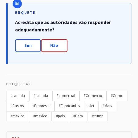
ENQUETE
Acredita que as autoridades vão responder
adequadamente?
Sim
Não
ETIQUETAS
#canada
#canadá
#comercial
#Comércio
#Como
#Custos
#Empresas
#Fabricantes
#lei
#Mais
#méxico
#mexico
#pais
#Para
#trump