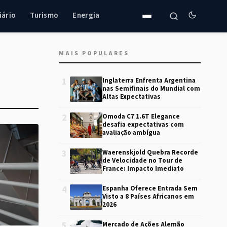
iário
Turismo
Energia
MAIS POPULARES
1
Inglaterra Enfrenta Argentina
nas Semifinais do Mundial com
Altas Expectativas
2
Omoda C7 1.6T Elegance
desafia expectativas com
avaliação ambígua
3
Waerenskjold Quebra Recorde
de Velocidade no Tour de
France: Impacto Imediato
4
Espanha Oferece Entrada Sem
Visto a 8 Países Africanos em
2026
5
Mercado de Ações Alemão