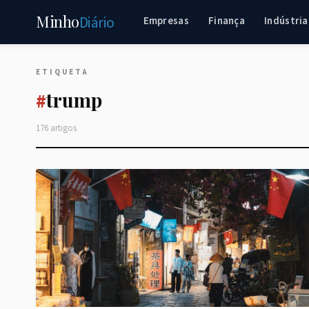
Minho
Diário
Empresas
Finança
Indústria
ETIQUETA
trump
#
176 artigos