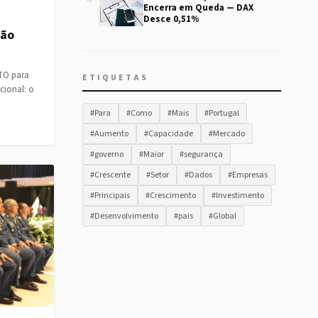
Encerra em Queda — DAX
Desce 0,51%
Não
ATO para
ETIQUETAS
cional: o
#Para
#Como
#Mais
#Portugal
#Aumento
#Capacidade
#Mercado
#governo
#Maior
#segurança
#Crescente
#Setor
#Dados
#Empresas
#Principais
#Crescimento
#Investimento
#Desenvolvimento
#pais
#Global