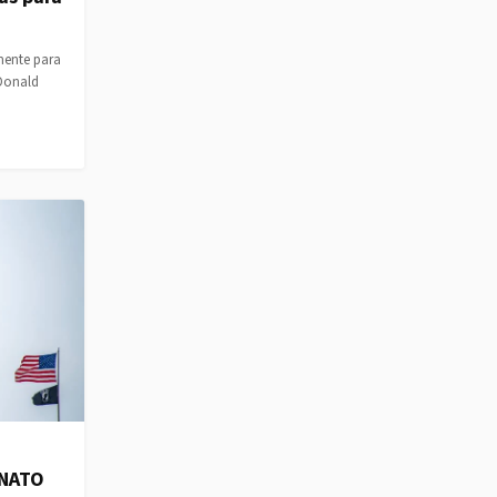
mente para
 Donald
 NATO