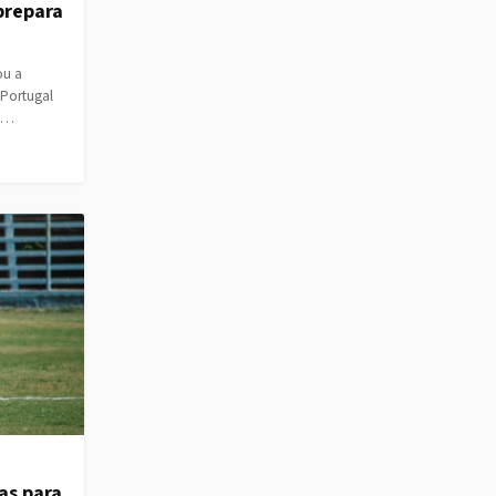
prepara
ou a
 Portugal
lt…
as para