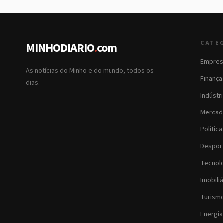
CATE
MINHODIARIO
.
com
Empres
As notícias do Minho e do mundo, todos os
Finança
dias.
Indústr
Mercad
Política
Despor
Tecnol
Imobiliá
Turism
Energia