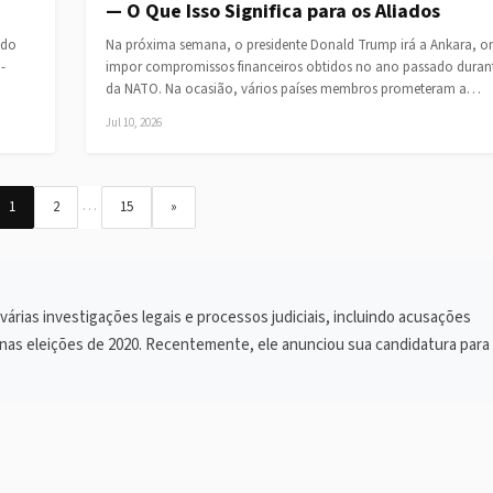
— O Que Isso Significa para os Aliados
 do
Na próxima semana, o presidente Donald Trump irá a Ankara, o
-
impor compromissos financeiros obtidos no ano passado duran
da NATO. Na ocasião, vários países membros prometeram a…
Jul 10, 2026
…
1
2
15
»
rias investigações legais e processos judiciais, incluindo acusações
a nas eleições de 2020. Recentemente, ele anunciou sua candidatura para