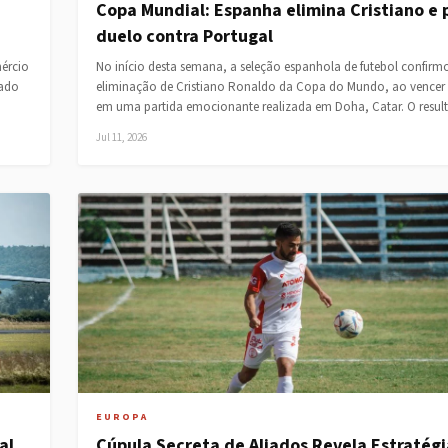
Copa Mundial: Espanha elimina Cristiano e 
duelo contra Portugal
ércio
No início desta semana, a seleção espanhola de futebol confirm
iado
eliminação de Cristiano Ronaldo da Copa do Mundo, ao vencer
em uma partida emocionante realizada em Doha, Catar. O resu
Jul 11, 2026
EUROPA
al
Cúpula Secreta de Aliados Revela Estratégi