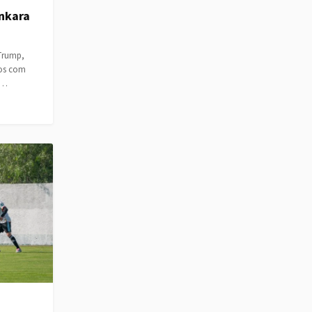
nkara
 Trump,
tos com
a…