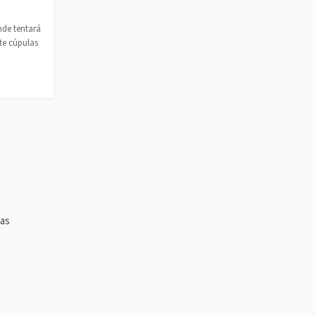
nde tentará
te cúpulas
 as