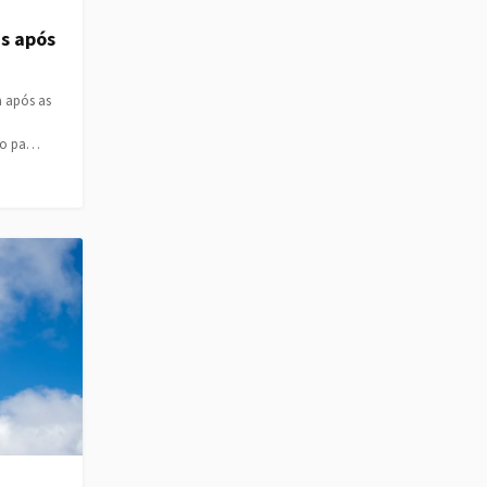
s após
a após as
ado pa…