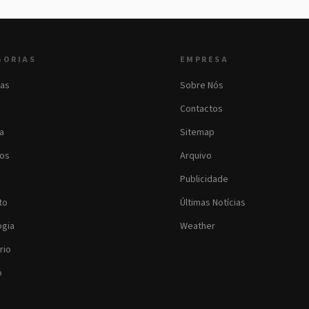
GORIAS
EMPRESA
as
Sobre Nós
Contactos
ia
Sitemap
os
Arquivo
Publicidade
to
Últimas Notícias
ogia
Weather
rio
o