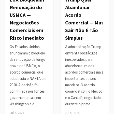
EUA Bloqueiam
Trump Quer
Renovação do
Abandonar
USMCA —
Acordo
Negociações
Comercial — Mas
Comerciais em
Sair Não É Tão
Risco Imediato
Simples
Os Estados Unidos
A administração Trump
anunciaram o bloqueio
enfrenta obstáculos
da renovação de longo
inesperados para
prazo do USMCA, o
abandonar um dos
acordo comercial que
acordos comerciais mais
substituiu o NAFTA em
importantes do seu
2020. A decisão foi
mandato. O acordo
confirmada por fontes
comercial com o México
governamentais em
e o Canadá, negociado
Washington e d…
durante o prime…
Jul 6, 2026
Jul 5, 2026