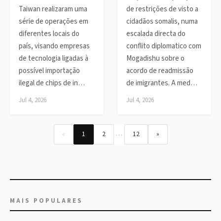
Taiwan realizaram uma
de restrições de visto a
série de operações em
cidadãos somalis, numa
diferentes locais do
escalada directa do
país, visando empresas
conflito diplomatico com
de tecnologia ligadas à
Mogadishu sobre o
possível importação
acordo de readmissão
ilegal de chips de in…
de imigrantes. A med…
Jul 4, 2026
Jul 4, 2026
…
«
1
2
12
»
MAIS POPULARES