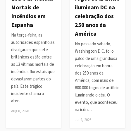
Mortais de
iluminam DC na
Incêndios em
celebração dos
Espanha
250 anos da
América
Na terça-feira, as
autoridades espanholas
No passado sábado,
divulgaram que sete
Washington D.C. foi o
britânicos estão entre
palco de uma grandiosa
as 13 vítimas mortais de
celebração em honra
incêndios florestais que
dos 250 anos da
devastaram partes do
América, com mais de
país. Este trágico
800.000 fogos de artifício
incidente chama a
iluminando o céu. O
aten…
evento, que aconteceu
na icôn…
Aug 8, 2026
Jul 9, 2026