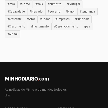
#Para
#Como
#Mais
#Aumento
#Portugal
#Capacidade
#Mercado
#governo
#Maior
#segurança
#Crescente
#Setor
#Dados
#Empresas
#Principais
#Crescimento
#Investimento
#Desenvolvimento
#pais
#Global
MINHODIARIO
.
com
As notícias do Minho e do mundo, todos os
dias.
CATEGORIAS
EMPRESA