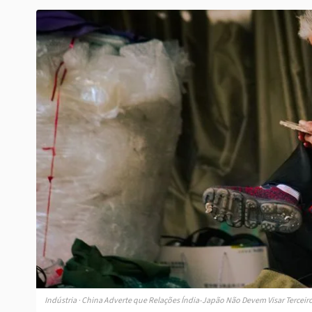
Indústria · China Adverte que Relações Índia-Japão Não Devem Visar Terceir