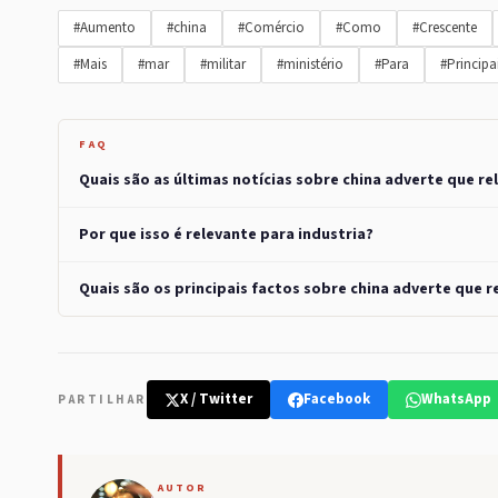
#Aumento
#china
#Comércio
#Como
#Crescente
#Mais
#mar
#militar
#ministério
#Para
#Principa
FAQ
Quais são as últimas notícias sobre china adverte que re
Por que isso é relevante para industria?
Quais são os principais factos sobre china adverte que r
X / Twitter
Facebook
WhatsApp
PARTILHAR
AUTOR