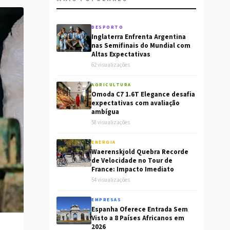
DESPORTO
Inglaterra Enfrenta Argentina
nas Semifinais do Mundial com
Altas Expectativas
62 visualizações
AGRICULTURA
Omoda C7 1.6T Elegance desafia
expectativas com avaliação
ambígua
58 visualizações
ENERGIA
Waerenskjold Quebra Recorde
de Velocidade no Tour de
France: Impacto Imediato
54 visualizações
EMPRESAS
Espanha Oferece Entrada Sem
Visto a 8 Países Africanos em
2026