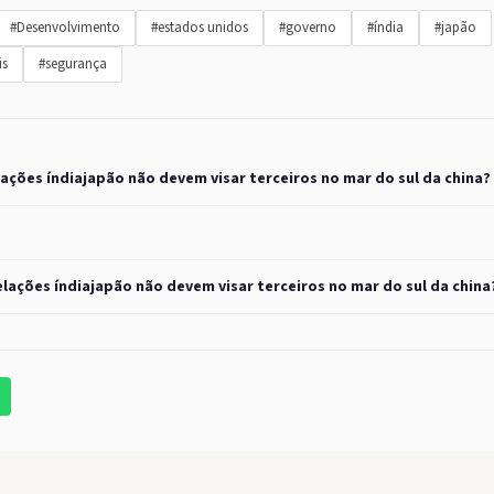
#Desenvolvimento
#estados unidos
#governo
#índia
#japão
is
#segurança
lações índiajapão não devem visar terceiros no mar do sul da china?
elações índiajapão não devem visar terceiros no mar do sul da china