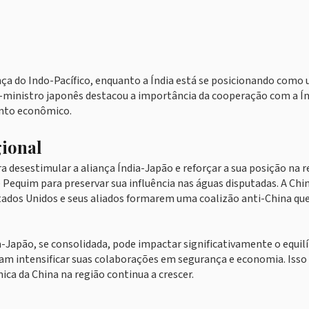
a do Indo-Pacífico, enquanto a Índia está se posicionando como
o-ministro japonês destacou a importância da cooperação com a Ín
nto econômico.
gional
a desestimular a aliança Índia-Japão e reforçar a sua posição na r
de Pequim para preservar sua influência nas águas disputadas. A Chi
tados Unidos e seus aliados formarem uma coalizão anti-China qu
-Japão, se consolidada, pode impactar significativamente o equilí
am intensificar suas colaborações em segurança e economia. Isso
ca da China na região continua a crescer.