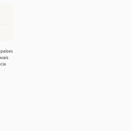
 países
avais
cia