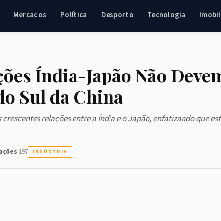
Mercados
Política
Desporto
Tecnologia
Imobil
ções Índia-Japão Não Deve
do Sul da China
rescentes relações entre a Índia e o Japão, enfatizando que es
zações
197
INDÚSTRIA