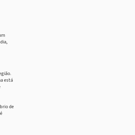
 um
dia,
egião.
na está
e
brio de
 é