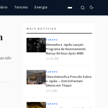
iário
Turismo
Energia
MAIS NOTÍCIAS
m
EUROPA
Alemanha e Japão Lançam
Programa de Rearmamento
Maciço 80 Anos Após WWII
tas não
Jun 19, 2026
EUROPA
China Intensifica Pressão Sobre
o Japão — EUA Enfrentam
Dilema em Tóquio
Jul 5, 2026
EUROPA