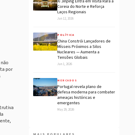
Xi Jinping Entra em Visita Rara à
Coreia do Norte e Reforça
Laços Regionais
Jun 12, 2026
POLÍTICA
China Constrói Lançadores de
Mísseis Próximos a Silos
Nucleares — Aumenta a
Tensões Globais
 não
Jun 1, 2026
ita por
s
MERCADOS
Portugal revela plano de
defesa moderna para combater
ameaças históricas e
emergentes
trutiva
May 29, 2026
da
mente,
MAIS POPULARES