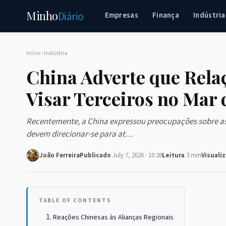
Minho
Diário
Empresas
Finança
Indústria
Início
›
Indústria
China Adverte que Rela
Visar Terceiros no Mar 
Recentemente, a China expressou preocupações sobre as c
devem direcionar-se para at…
João Ferreira
Publicado
July 7, 2026 · 10:38
Leitura
3 min
Visuali
TABLE OF CONTENTS
Reações Chinesas às Alianças Regionais