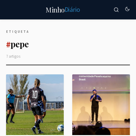
Diário
Minho
ETIQUETA
pepe
#
7 artigos