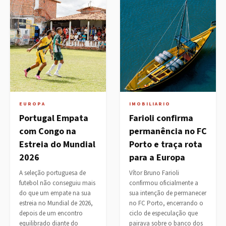
EUROPA
IMOBILIARIO
Portugal Empata
Farioli confirma
com Congo na
permanência no FC
Estreia do Mundial
Porto e traça rota
2026
para a Europa
A seleção portuguesa de
Vítor Bruno Farioli
futebol não conseguiu mais
confirmou oficialmente a
do que um empate na sua
sua intenção de permanecer
estreia no Mundial de 2026,
no FC Porto, encerrando o
depois de um encontro
ciclo de especulação que
equilibrado diante do
pairava sobre o banco dos