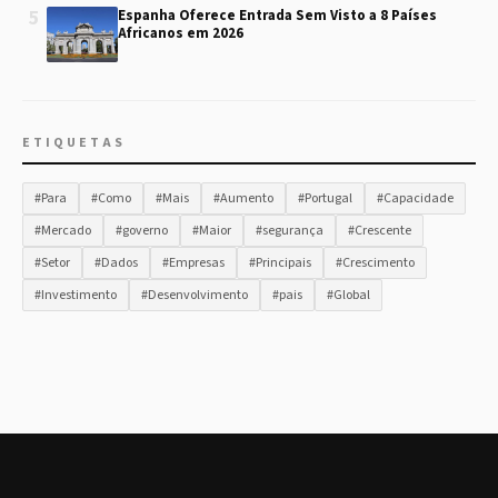
5
Espanha Oferece Entrada Sem Visto a 8 Países
Africanos em 2026
ETIQUETAS
#Para
#Como
#Mais
#Aumento
#Portugal
#Capacidade
#Mercado
#governo
#Maior
#segurança
#Crescente
#Setor
#Dados
#Empresas
#Principais
#Crescimento
#Investimento
#Desenvolvimento
#pais
#Global