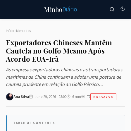
Diário
Minho
Início
›
Mercados
Exportadores Chineses Mantêm
Cautela no Golfo Mesmo Após
Acordo EUA-Irã
As empresas exportadoras chinesas e as transportadoras
marítimas da China continuam a adotar uma postura de
cautela prudente em relação ao Golfo Pérsico…
Ana Silva
June 29, 2026 · 23:00
6 min
77
MERCADOS
TABLE OF CONTENTS