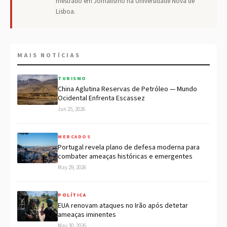
mestrado em Jornalismo na Universidade Nova de
Lisboa.
MAIS NOTÍCIAS
TURISMO
China Aglutina Reservas de Petróleo — Mundo
Ocidental Enfrenta Escassez
Jun 25, 2026
MERCADOS
Portugal revela plano de defesa moderna para
combater ameaças históricas e emergentes
May 29, 2026
POLÍTICA
EUA renovam ataques no Irão após detetar
ameaças iminentes
May 30, 2026