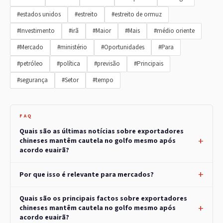
#estados unidos
#estreito
#estreito de ormuz
#Investimento
#irã
#Maior
#Mais
#médio oriente
#Mercado
#ministério
#Oportunidades
#Para
#petróleo
#política
#previsão
#Principais
#segurança
#Setor
#tempo
FAQ
Quais são as últimas notícias sobre exportadores
chineses mantêm cautela no golfo mesmo após
acordo euairã?
Por que isso é relevante para mercados?
Quais são os principais factos sobre exportadores
chineses mantêm cautela no golfo mesmo após
acordo euairã?