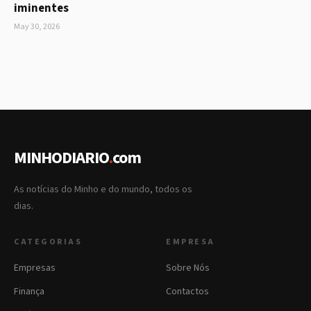
iminentes
May 30, 2026
MINHODIARIO
.
com
As notícias do Minho e do mundo, todos os
dias.
CATEGORIAS
EMPRESA
Empresas
Sobre Nós
Finança
Contactos