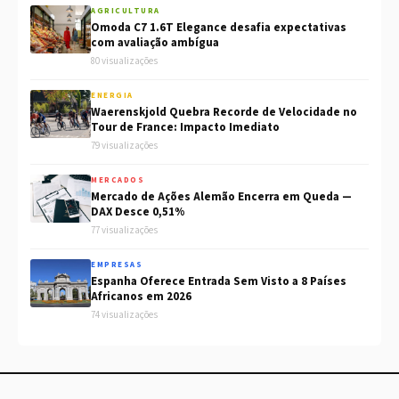
AGRICULTURA
Omoda C7 1.6T Elegance desafia expectativas
com avaliação ambígua
80 visualizações
ENERGIA
Waerenskjold Quebra Recorde de Velocidade no
Tour de France: Impacto Imediato
79 visualizações
MERCADOS
Mercado de Ações Alemão Encerra em Queda —
DAX Desce 0,51%
77 visualizações
EMPRESAS
Espanha Oferece Entrada Sem Visto a 8 Países
Africanos em 2026
74 visualizações