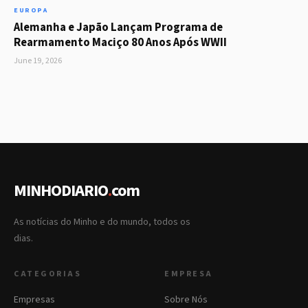
EUROPA
Alemanha e Japão Lançam Programa de
Rearmamento Maciço 80 Anos Após WWII
June 19, 2026
MINHODIARIO
.
com
As notícias do Minho e do mundo, todos os
dias.
CATEGORIAS
EMPRESA
Empresas
Sobre Nós