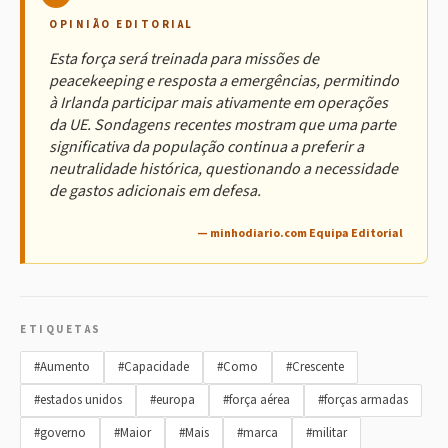
OPINIÃO EDITORIAL
Esta força será treinada para missões de
peacekeeping e resposta a emergências, permitindo
à Irlanda participar mais ativamente em operações
da UE. Sondagens recentes mostram que uma parte
significativa da população continua a preferir a
neutralidade histórica, questionando a necessidade
de gastos adicionais em defesa.
— minhodiario.com Equipa Editorial
ETIQUETAS
#Aumento
#Capacidade
#Como
#Crescente
#estados unidos
#europa
#força aérea
#forças armadas
#governo
#Maior
#Mais
#marca
#militar