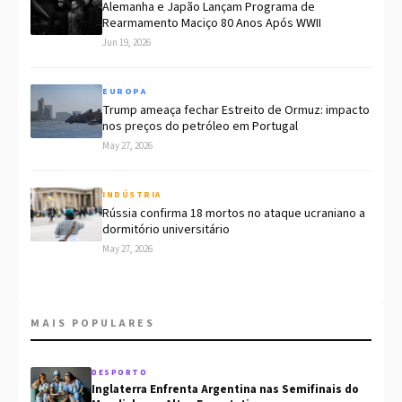
Alemanha e Japão Lançam Programa de
Rearmamento Maciço 80 Anos Após WWII
Jun 19, 2026
EUROPA
Trump ameaça fechar Estreito de Ormuz: impacto
nos preços do petróleo em Portugal
May 27, 2026
INDÚSTRIA
Rússia confirma 18 mortos no ataque ucraniano a
dormitório universitário
May 27, 2026
MAIS POPULARES
DESPORTO
Inglaterra Enfrenta Argentina nas Semifinais do