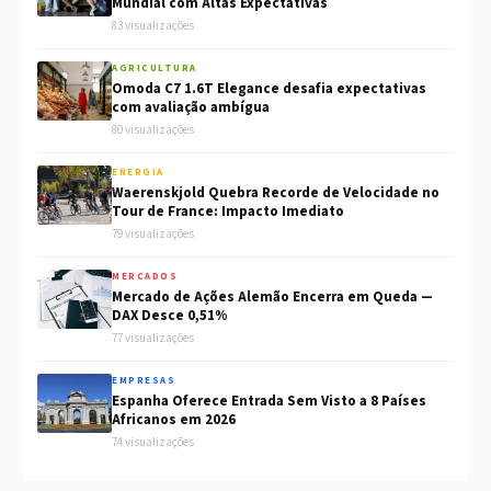
Mundial com Altas Expectativas
83 visualizações
AGRICULTURA
Omoda C7 1.6T Elegance desafia expectativas
com avaliação ambígua
80 visualizações
ENERGIA
Waerenskjold Quebra Recorde de Velocidade no
Tour de France: Impacto Imediato
79 visualizações
MERCADOS
Mercado de Ações Alemão Encerra em Queda —
DAX Desce 0,51%
77 visualizações
EMPRESAS
Espanha Oferece Entrada Sem Visto a 8 Países
Africanos em 2026
74 visualizações