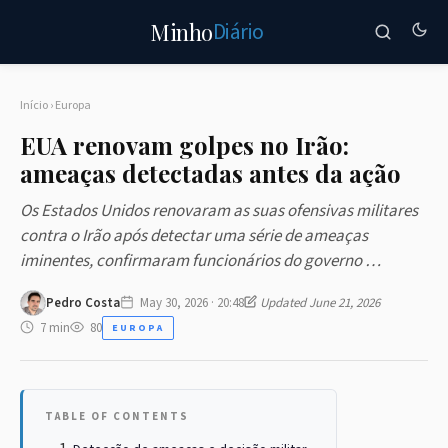
Diário
Minho
Início
›
Europa
EUA renovam golpes no Irão:
ameaças detectadas antes da ação
Os Estados Unidos renovaram as suas ofensivas militares
contra o Irão após detectar uma série de ameaças
iminentes, confirmaram funcionários do governo …
Pedro Costa
May 30, 2026 · 20:48
Updated June 21, 2026
7 min
80
EUROPA
TABLE OF CONTENTS