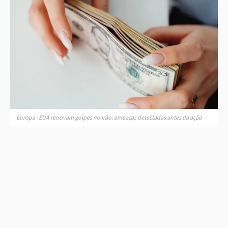
Europa · EUA renovam golpes no Irão: ameaças detectadas antes da ação