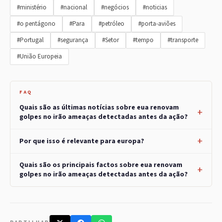
#ministério
#nacional
#negócios
#noticias
#o pentágono
#Para
#petróleo
#porta-aviões
#Portugal
#segurança
#Setor
#tempo
#transporte
#União Europeia
FAQ
Quais são as últimas notícias sobre eua renovam
golpes no irão ameaças detectadas antes da ação?
Por que isso é relevante para europa?
Quais são os principais factos sobre eua renovam
golpes no irão ameaças detectadas antes da ação?