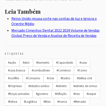
Leia Também
Reino Unido recusa corte nas contas de luz e ignora o
Oriente Médio
Mercado Cimentos Dental 2022 2024 Volume de Vendas
Global Preco de Venda e Analise de Receita de Vendas
ETIQUETAS
#ação
#ator
#Aumento
#Capacidade
#casa
#casa branca
#combustíveis
#Comércio
#Como
#conflito
#Consumo
#crise
#Dados
#defesa civil
#Empresas
#estados unidos
#estreito
#estreito de ormuz
#forças armadas
#governo
#Inflação
#irao
#iraque
#lisboa
#Logística
#Mais
#marca
#Mercado