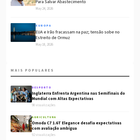
Para Salvar Abastecimento
May 24, 2026
EUROPA
EUA e Irão fracassam na paz; tensão sobe no
Estreito de Ormuz
May 18, 2026
MAIS POPULARES
DESPORTO
Inglaterra Enfrenta Argentina nas Semifinais do
Mundial com Altas Expectativas
98 visualizações
AGRICULTURA
Omoda C7 1.6T Elegance desafia expectativas
com avaliação ambígua
92 visualizações