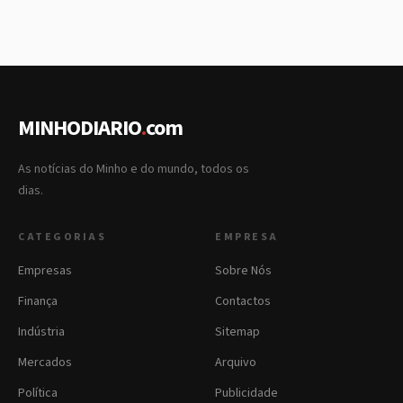
MINHODIARIO
.
com
As notícias do Minho e do mundo, todos os
dias.
CATEGORIAS
EMPRESA
Empresas
Sobre Nós
Finança
Contactos
Indústria
Sitemap
Mercados
Arquivo
Política
Publicidade