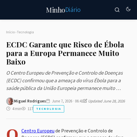
Diário
Minho
Início
›
Tecnologia
ECDC Garante que Risco de Ébola
para a Europa Permanece Muito
Baixo
O Centro Europeu de Prevenção e Controlo de Doenças
(ECDC) confirmou que a ameaça do vírus Ébola para a
saúde pública da União Europeia permanece muito …
Miguel Rodrigues
June 7, 2026 · 06:41
Updated June 28, 2026
4 min
117
TECNOLOGIA
O
Centro Europeu
de Prevenção e Controlo de