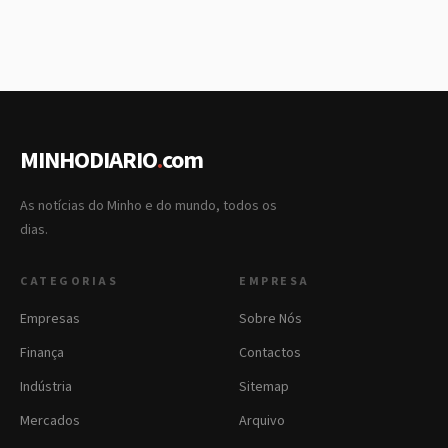
MINHODIARIO
.
com
As notícias do Minho e do mundo, todos os
dias.
CATEGORIAS
EMPRESA
Empresas
Sobre Nós
Finança
Contactos
Indústria
Sitemap
Mercados
Arquivo