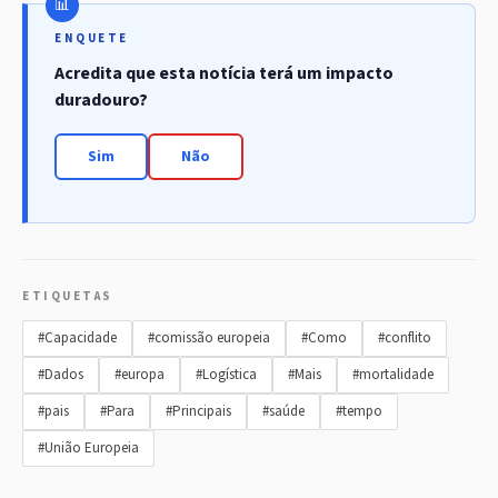
ENQUETE
Acredita que esta notícia terá um impacto
duradouro?
Sim
Não
ETIQUETAS
#Capacidade
#comissão europeia
#Como
#conflito
#Dados
#europa
#Logística
#Mais
#mortalidade
#pais
#Para
#Principais
#saúde
#tempo
#União Europeia