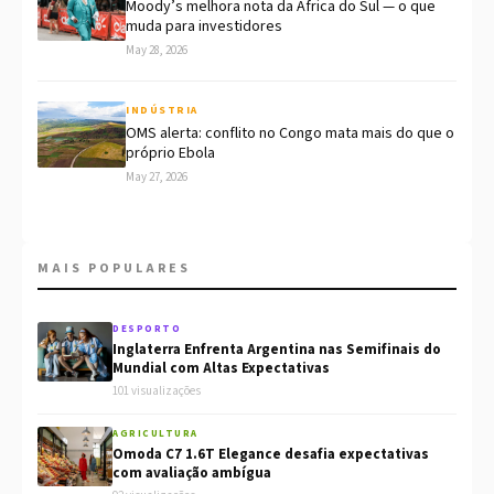
Moody’s melhora nota da África do Sul — o que
muda para investidores
May 28, 2026
INDÚSTRIA
OMS alerta: conflito no Congo mata mais do que o
próprio Ebola
May 27, 2026
MAIS POPULARES
DESPORTO
Inglaterra Enfrenta Argentina nas Semifinais do
Mundial com Altas Expectativas
101 visualizações
AGRICULTURA
Omoda C7 1.6T Elegance desafia expectativas
com avaliação ambígua