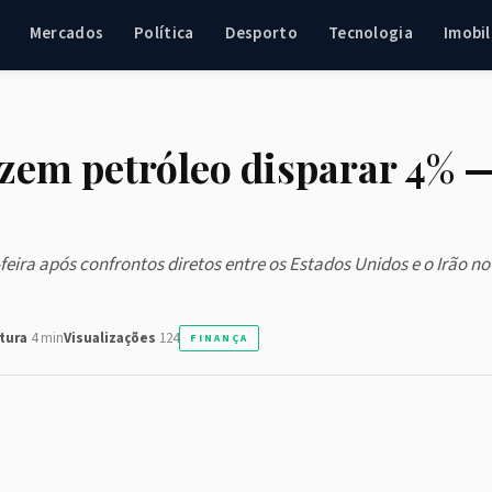
Mercados
Política
Desporto
Tecnologia
Imobil
zem petróleo disparar 4% 
eira após confrontos diretos entre os Estados Unidos e o Irão no
itura
4 min
Visualizações
124
FINANÇA