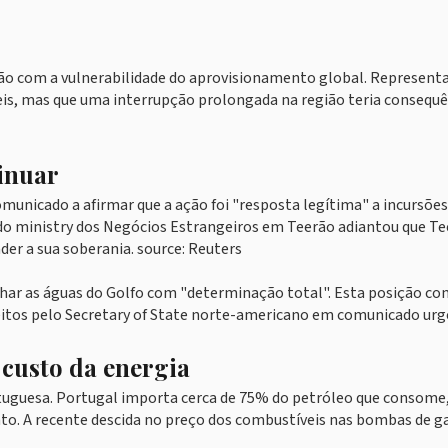
ação com a vulnerabilidade do aprovisionamento global. Represent
veis, mas que uma interrupção prolongada na região teria consequ
tinuar
municado a afirmar que a ação foi "resposta legítima" a incursões
do ministry dos Negócios Estrangeiros em Teerão adiantou que T
er a sua soberania. source: Reuters
lhar as águas do Golfo com "determinação total". Esta posição co
feitos pelo Secretary of State norte-americano em comunicado urg
 custo da energia
tuguesa. Portugal importa cerca de 75% do petróleo que consome
to. A recente descida no preço dos combustíveis nas bombas de g