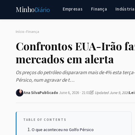
Minho
Diário
Empresas
Finança
Indústria
Início
›
Finança
Confrontos EUA-Irão fa
mercados em alerta
Os preços do petróleo dispararam mais de 4% esta terça-f
Pérsico, num agravar de t…
Ana Silva
Publicado
June 6, 2026 · 21:01
Updated June 9, 2026
Le
TABLE OF CONTENTS
O que aconteceu no Golfo Pérsico