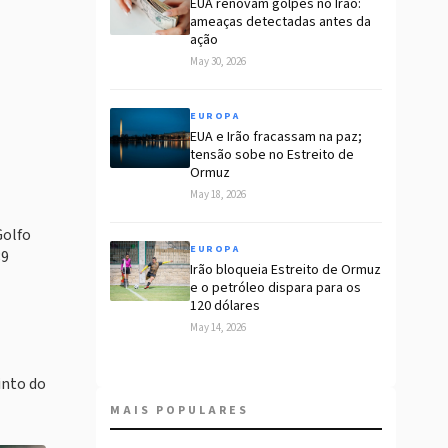
EUA renovam golpes no Irão:
ameaças detectadas antes da
ação
May 30, 2026
EUROPA
EUA e Irão fracassam na paz;
tensão sobe no Estreito de
Ormuz
May 18, 2026
Golfo
EUROPA
89
Irão bloqueia Estreito de Ormuz
e o petróleo dispara para os
120 dólares
May 14, 2026
into do
MAIS POPULARES