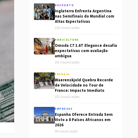
DESPORTO
Inglaterra Enfrenta Argentina
nas Semifinais do Mundial com
Altas Expectativas
116 visualizações
AGRICULTURA
Omoda C7 1.6T Elegance desafia
expectativas com avaliação
ambígua
101 visualizações
ENERGIA
Waerenskjold Quebra Recorde
de Velocidade no Tour de
France: Impacto Imediato
101 visualizações
EMPRESAS
Espanha Oferece Entrada Sem
Visto a 8 Países Africanos em
2026
94 visualizações