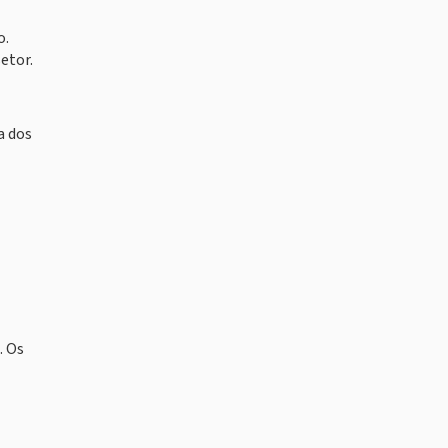
o.
etor.
a dos
. Os