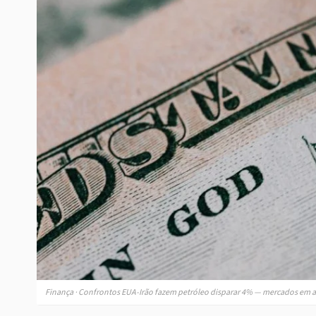
Finança · Confrontos EUA-Irão fazem petróleo disparar 4% — mercados em a