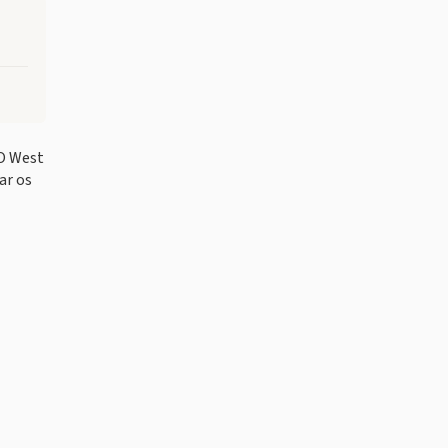
 O West
ar os