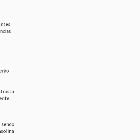
antes
ências
eerão
ntrasta
ente.
, sendo
asolina