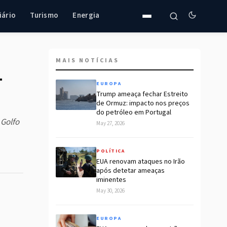
iário
Turismo
Energia
MAIS NOTÍCIAS
—
EUROPA
Trump ameaça fechar Estreito
de Ormuz: impacto nos preços
do petróleo em Portugal
 Golfo
May 27, 2026
POLÍTICA
EUA renovam ataques no Irão
após detetar ameaças
iminentes
May 30, 2026
EUROPA