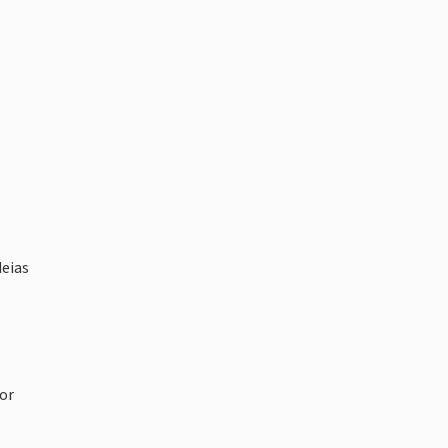
deias
or