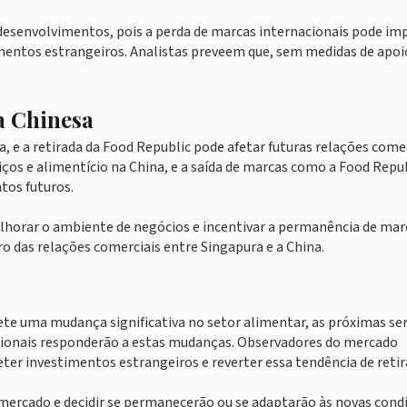
esenvolvimentos, pois a perda de marcas internacionais pode im
entos estrangeiros. Analistas preveem que, sem medidas de apoi
a Chinesa
, e a retirada da Food Republic pode afetar futuras relações comer
iços e alimentício na China, e a saída de marcas como a Food Repu
tos futuros.
horar o ambiente de negócios e incentivar a permanência de mar
ro das relações comerciais entre Singapura e a China.
te uma mudança significativa no setor alimentar, as próximas s
cionais responderão a estas mudanças. Observadores do mercado
er investimentos estrangeiros e reverter essa tendência de retir
ercado e decidir se permanecerão ou se adaptarão às novas cond