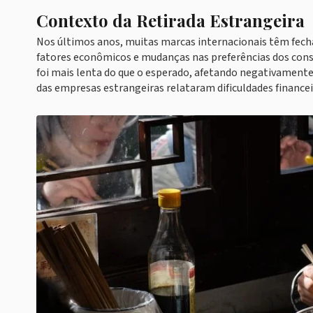
Contexto da Retirada Estrangeira
Nos últimos anos, muitas marcas internacionais têm fech
fatores econômicos e mudanças nas preferências dos cons
foi mais lenta do que o esperado, afetando negativament
das empresas estrangeiras relataram dificuldades financei