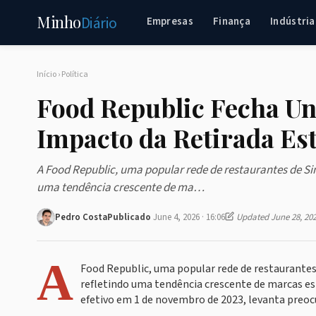
Minho
Diário
Empresas
Finança
Indústria
Início
›
Política
Food Republic Fecha U
Impacto da Retirada Es
A Food Republic, uma popular rede de restaurantes de S
uma tendência crescente de ma…
Pedro Costa
Publicado
June 4, 2026 · 16:06
Updated June 28, 20
A
Food Republic, uma popular rede de restaurante
refletindo uma tendência crescente de marcas es
efetivo em 1 de novembro de 2023, levanta preoc