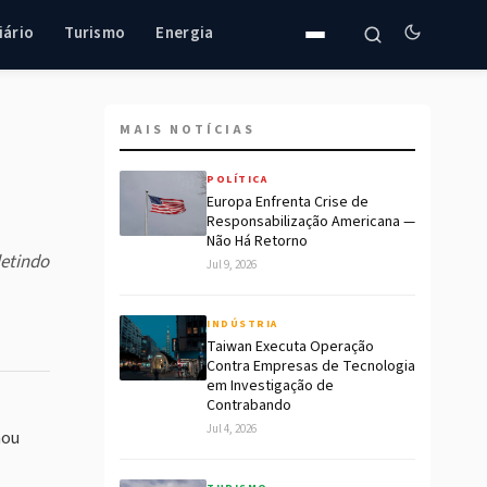
iário
Turismo
Energia
MAIS NOTÍCIAS
POLÍTICA
Europa Enfrenta Crise de
Responsabilização Americana —
Não Há Retorno
letindo
Jul 9, 2026
INDÚSTRIA
Taiwan Executa Operação
Contra Empresas de Tecnologia
em Investigação de
Contrabando
Jul 4, 2026
nou