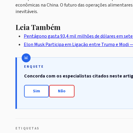
econômicas na China. O futuro das operações alimentares
inevitáveis.
Leia Também
Pentágono gasta 93,4 mil milhões de dólares em sete
Elon Musk Participa em Ligaçāo entre Trump e Modi
ENQUETE
Concorda com os especialistas citados neste arti
Sim
Não
ETIQUETAS