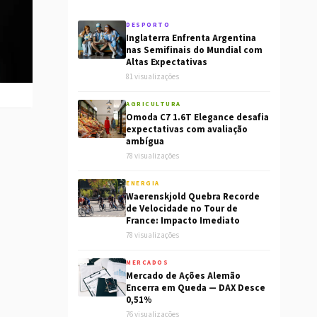
DESPORTO
Inglaterra Enfrenta Argentina
nas Semifinais do Mundial com
Altas Expectativas
81 visualizações
AGRICULTURA
Omoda C7 1.6T Elegance desafia
expectativas com avaliação
ambígua
78 visualizações
ENERGIA
Waerenskjold Quebra Recorde
de Velocidade no Tour de
France: Impacto Imediato
78 visualizações
MERCADOS
Mercado de Ações Alemão
Encerra em Queda — DAX Desce
0,51%
76 visualizações