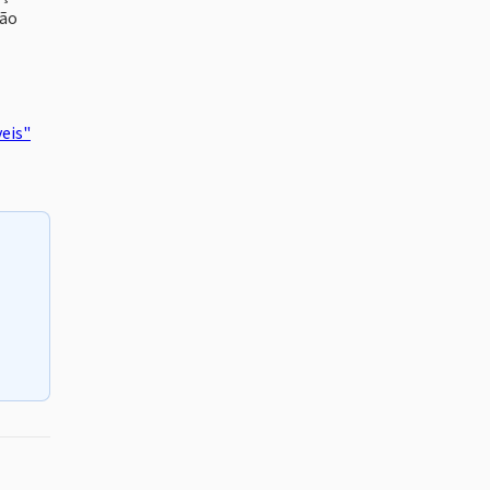
são
eis"