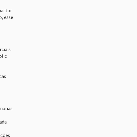
pactar
o, esse
ciais.
blic
cas
emanas
ada.
ições