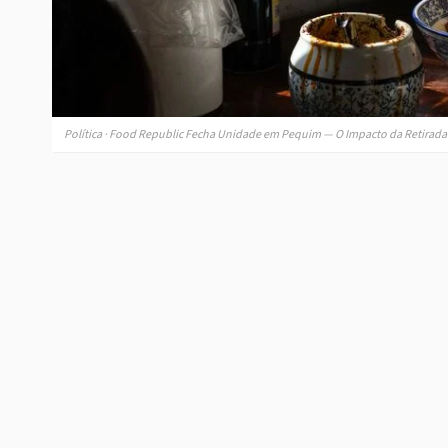
Política · Food Republic Fecha Unidade em Pequim — O Impacto da Retirada