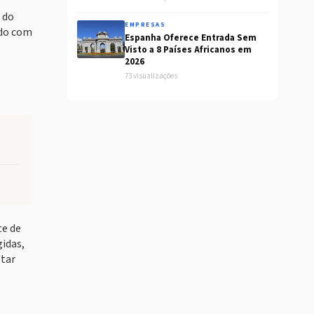
 do
EMPRESAS
rdo com
Espanha Oferece Entrada Sem
Visto a 8 Países Africanos em
2026
73 visualizações
te de
gidas,
ltar