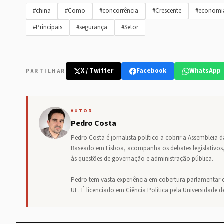
#china
#Como
#concorrência
#Crescente
#economi
#Principais
#segurança
#Setor
X / Twitter
Facebook
WhatsApp
PARTILHAR
AUTOR
Pedro Costa
Pedro Costa é jornalista político a cobrir a Assembleia 
Baseado em Lisboa, acompanha os debates legislativos,
às questões de governação e administração pública.
Pedro tem vasta experiência em cobertura parlamentar e
UE. É licenciado em Ciência Política pela Universidade d