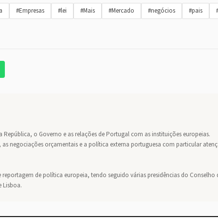
a
#Empresas
#lei
#Mais
#Mercado
#negócios
#pais
da República, o Governo e as relações de Portugal com as instituições europeias.
 as negociações orçamentais e a política externa portuguesa com particular aten
 reportagem de política europeia, tendo seguido várias presidências do Conselho 
e Lisboa.