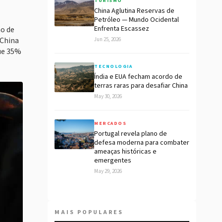
TURISMO
China Aglutina Reservas de
Petróleo — Mundo Ocidental
Enfrenta Escassez
ão de
 China
Jun 25, 2026
que 35%
TECNOLOGIA
Índia e EUA fecham acordo de
terras raras para desafiar China
May 30, 2026
MERCADOS
Portugal revela plano de
defesa moderna para combater
ameaças históricas e
emergentes
May 29, 2026
MAIS POPULARES