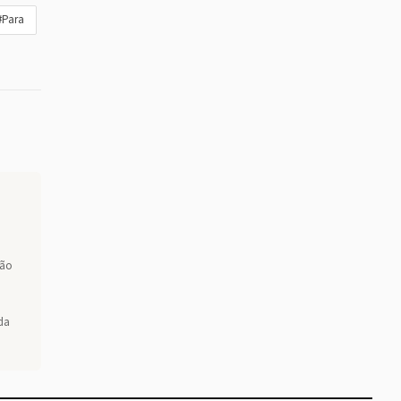
#Para
ção
da