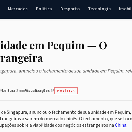
Mercados
Política
Desporto
Tecnologia
Imobil
nidade em Pequim — O
trangeira
ingapura, anunciou o fechamento de sua unidade em Pequim, ref
26
Leitura
3 min
Visualizações
63
POLÍTICA
s de Singapura, anunciou o fechamento de sua unidade em Pequim,
trangeiras a saírem do mercado chinês. O fechamento, que se tor
upações sobre a viabilidade dos negócios estrangeiros na
China
.