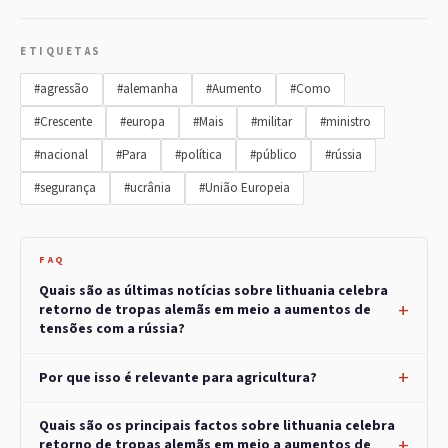
ETIQUETAS
#agressão
#alemanha
#Aumento
#Como
#Crescente
#europa
#Mais
#militar
#ministro
#nacional
#Para
#política
#público
#rússia
#segurança
#ucrânia
#União Europeia
FAQ
Quais são as últimas notícias sobre lithuania celebra
retorno de tropas alemãs em meio a aumentos de
tensões com a rússia?
Por que isso é relevante para agricultura?
Quais são os principais factos sobre lithuania celebra
retorno de tropas alemãs em meio a aumentos de