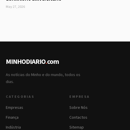
May 27, 2026
MINHODIARIO
.
com
As notícias do Minho e do mundo, todos os
dias.
CATEGORIAS
EMPRESA
Empresas
Sobre Nós
Finança
Contactos
Indústria
Sitemap