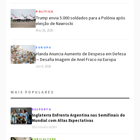
POLÍTICA
Trump envia 5.000 soldados para a Polónia após
eleição de Nawrocki
May 26, 2026
EUROPA
Irlanda Anuncia Aumento de Despesa em Defesa
— Desafia Imagem de Anel Fraco na Europa
Jun 9, 2026
MAIS POPULARES
DESPORTO
Inglaterra Enfrenta Argentina nas Semifinais do
Mundial com Altas Expectativas
102 visualizações
AGRICULTURA