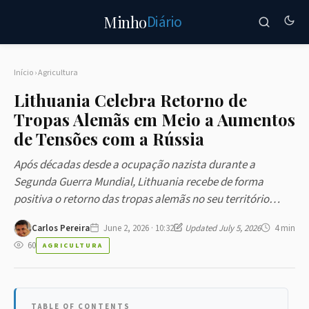
Diário
Minho
Início
›
Agricultura
Lithuania Celebra Retorno de
Tropas Alemãs em Meio a Aumentos
de Tensões com a Rússia
Após décadas desde a ocupação nazista durante a
Segunda Guerra Mundial, Lithuania recebe de forma
positiva o retorno das tropas alemãs no seu território…
Carlos Pereira
June 2, 2026 · 10:32
Updated July 5, 2026
4 min
60
AGRICULTURA
TABLE OF CONTENTS