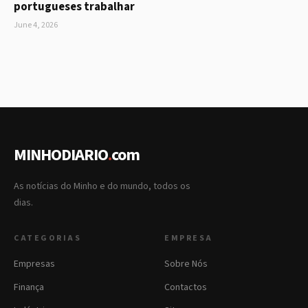
portugueses trabalhar
June 4, 2026
MINHODIARIO
.
com
As notícias do Minho e do mundo, todos os
dias.
CATEGORIAS
EMPRESA
Empresas
Sobre Nós
Finança
Contactos