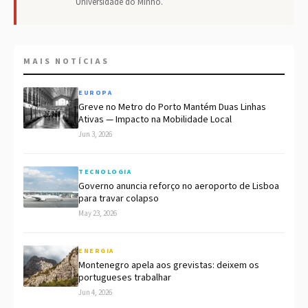
Universidade do Minho.
MAIS NOTÍCIAS
EUROPA
Greve no Metro do Porto Mantém Duas Linhas
Ativas — Impacto na Mobilidade Local
Jun 3, 2026
TECNOLOGIA
Governo anuncia reforço no aeroporto de Lisboa
para travar colapso
May 23, 2026
ENERGIA
Montenegro apela aos grevistas: deixem os
portugueses trabalhar
Jun 4, 2026