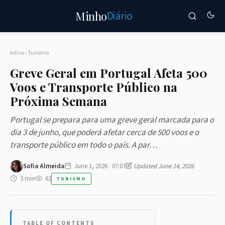
Diário
Minho
Início
›
Turismo
Greve Geral em Portugal Afeta 500
Voos e Transporte Público na
Próxima Semana
Portugal se prepara para uma greve geral marcada para o
dia 3 de junho, que poderá afetar cerca de 500 voos e o
transporte público em todo o país. A par…
Sofia Almeida
June 1, 2026 · 07:07
Updated June 14, 2026
3 min
62
TURISMO
TABLE OF CONTENTS