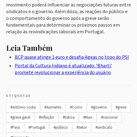
movimento poderá influenciar as negociações futuras entre
sindicatos e o governo. Além disso, as reações do público e
o comportamento do governo após a greve serão
fundamentais para determinar os próximos passos em
relação às reivindicações laborais em Portugal.
Leia Também
BCP quase atinge 1 euro e desafia Ageas no topo do PSI
Portal da Cultura Indiano é atualizado: 'Bharti'
promete revolucionar a experiência do usuário
ETIQUETAS
#antónio costa
#Aumento
#Como
#governo
#greve
#greve geral
#Inflação
#lisboa
#Mais
#nacional
#Para
#Portugal
#público
#Setor
#sindicato