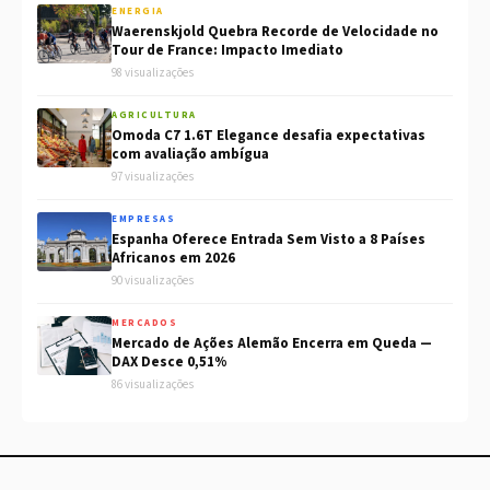
ENERGIA
Waerenskjold Quebra Recorde de Velocidade no
Tour de France: Impacto Imediato
98 visualizações
AGRICULTURA
Omoda C7 1.6T Elegance desafia expectativas
com avaliação ambígua
97 visualizações
EMPRESAS
Espanha Oferece Entrada Sem Visto a 8 Países
Africanos em 2026
90 visualizações
MERCADOS
Mercado de Ações Alemão Encerra em Queda —
DAX Desce 0,51%
86 visualizações