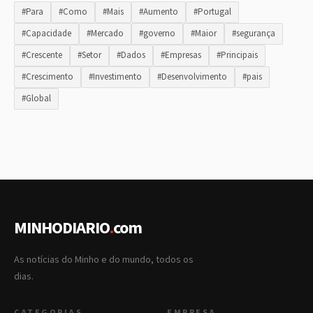
#Para
#Como
#Mais
#Aumento
#Portugal
#Capacidade
#Mercado
#governo
#Maior
#segurança
#Crescente
#Setor
#Dados
#Empresas
#Principais
#Crescimento
#Investimento
#Desenvolvimento
#pais
#Global
MINHODIARIO
.
com
As notícias do Minho e do mundo, todos os
dias.
CATEGORIAS
EMPRESA