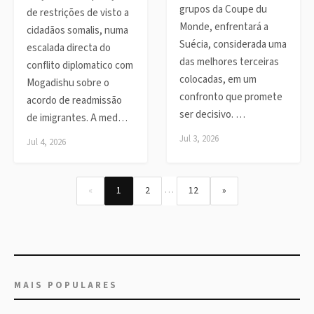
grupos da Coupe du
de restrições de visto a
Monde, enfrentará a
cidadãos somalis, numa
Suécia, considerada uma
escalada directa do
das melhores terceiras
conflito diplomatico com
colocadas, em um
Mogadishu sobre o
confronto que promete
acordo de readmissão
ser decisivo. …
de imigrantes. A med…
Jul 3, 2026
Jul 4, 2026
…
«
1
2
12
»
MAIS POPULARES