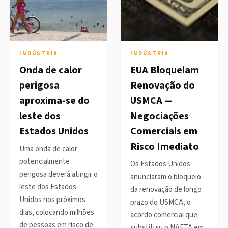
INDÚSTRIA
INDÚSTRIA
Onda de calor
EUA Bloqueiam
perigosa
Renovação do
aproxima-se do
USMCA —
leste dos
Negociações
Estados Unidos
Comerciais em
Risco Imediato
Uma onda de calor
potencialmente
Os Estados Unidos
perigosa deverá atingir o
anunciaram o bloqueio
leste dos Estados
da renovação de longo
Unidos nos próximos
prazo do USMCA, o
dias, colocando milhões
acordo comercial que
de pessoas em risco de
substituiu o NAFTA em