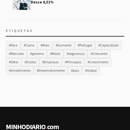
Desce 0,51%
ETIQUETAS
#Para
#Como
#Mais
#Aumento
#Portugal
#Capacidade
#Mercado
#governo
#Maior
#segurança
#Crescente
#Setor
#Dados
#Empresas
#Principais
#Crescimento
#Investimento
#Desenvolvimento
#pais
#Global
MINHODIARIO
.
com