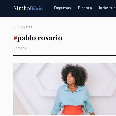
Minho
Diário
Empresas
Finança
Indústria
ETIQUETA
pablo rosario
#
1 artigos