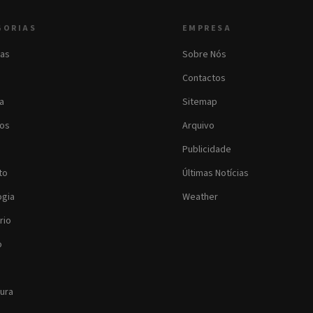
GORIAS
EMPRESA
as
Sobre Nós
Contactos
ia
Sitemap
os
Arquivo
Publicidade
to
Últimas Notícias
ogia
Weather
rio
o
tura