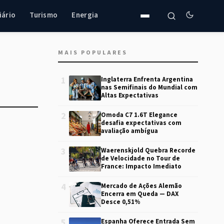
iário
Turismo
Energia
MAIS POPULARES
1
Inglaterra Enfrenta Argentina
nas Semifinais do Mundial com
Altas Expectativas
2
Omoda C7 1.6T Elegance
desafia expectativas com
avaliação ambígua
3
Waerenskjold Quebra Recorde
de Velocidade no Tour de
France: Impacto Imediato
4
Mercado de Ações Alemão
Encerra em Queda — DAX
Desce 0,51%
5
Espanha Oferece Entrada Sem