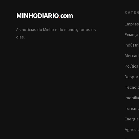
CATE
MINHODIARIO
.
com
Empres
As notícias do Minho e do mundo, todos os
Finança
dias.
Indústr
Mercad
Política
Despor
Tecnol
Imobiliá
Turism
Energia
Agricul