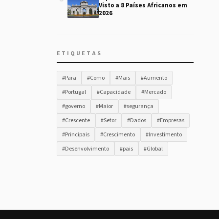
Visto a 8 Países Africanos em
2026
ETIQUETAS
#Para
#Como
#Mais
#Aumento
#Portugal
#Capacidade
#Mercado
#governo
#Maior
#segurança
#Crescente
#Setor
#Dados
#Empresas
#Principais
#Crescimento
#Investimento
#Desenvolvimento
#pais
#Global