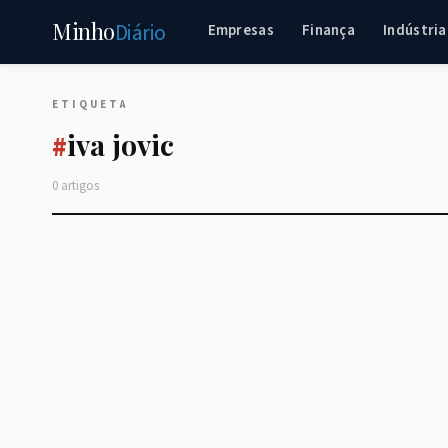
Minho
Diário
Empresas
Finança
Indústria
ETIQUETA
iva jovic
#
0 artigos