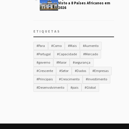
Visto a 8 Países Africanos em
2026
ETIQUETAS
#Para
#Como
#Mais
#Aumento
#Portugal
#Capacidade
#Mercado
#governo
#Maior
#segurança
#Crescente
#Setor
#Dados
#Empresas
#Principais
#Crescimento
#Investimento
#Desenvolvimento
#pais
#Global