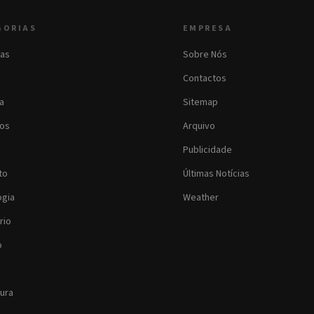
GORIAS
EMPRESA
as
Sobre Nós
Contactos
ia
Sitemap
os
Arquivo
Publicidade
to
Últimas Notícias
ogia
Weather
rio
o
tura