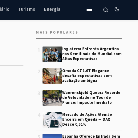
iário
Turismo
Energia
MAIS POPULARES
1
Inglaterra Enfrenta Argentina
nas Semifinais do Mundial com
Altas Expectativas
2
Omoda C7 1.6T Elegance
desafia expectativas com
avaliação ambígua
3
Waerenskjold Quebra Recorde
de Velocidade no Tour de
France: Impacto Imediato
4
Mercado de Ações Alemão
Encerra em Queda — DAX
Desce 0,51%
5
Espanha Oferece Entrada Sem