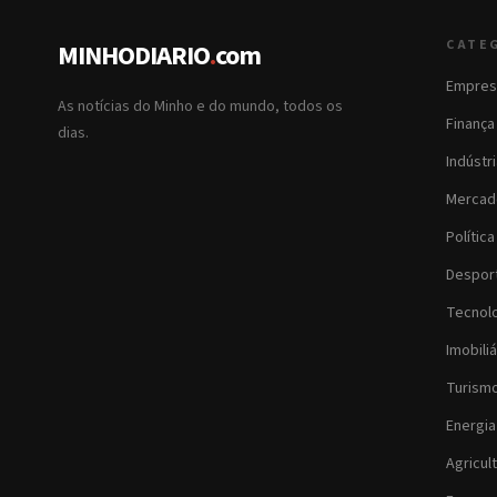
CATE
MINHODIARIO
.
com
Empres
As notícias do Minho e do mundo, todos os
Finança
dias.
Indústr
Mercad
Política
Despor
Tecnol
Imobiliá
Turism
Energia
Agricul