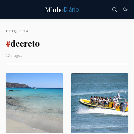
Diário
Minho
ETIQUETA
decreto
#
12 artigos