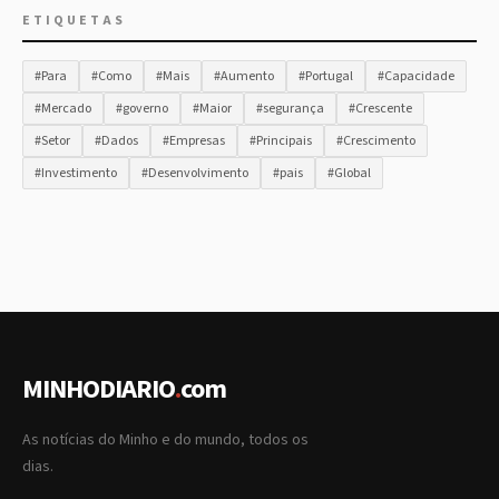
ETIQUETAS
#Para
#Como
#Mais
#Aumento
#Portugal
#Capacidade
#Mercado
#governo
#Maior
#segurança
#Crescente
#Setor
#Dados
#Empresas
#Principais
#Crescimento
#Investimento
#Desenvolvimento
#pais
#Global
MINHODIARIO
.
com
As notícias do Minho e do mundo, todos os
dias.