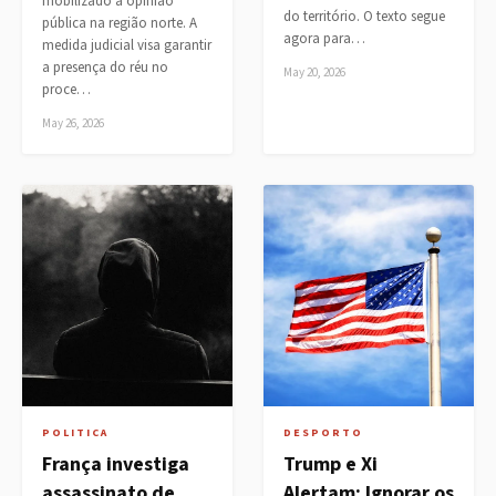
mobilizado a opinião
do território. O texto segue
pública na região norte. A
agora para…
medida judicial visa garantir
a presença do réu no
May 20, 2026
proce…
May 26, 2026
POLITICA
DESPORTO
França investiga
Trump e Xi
assassinato de
Alertam: Ignorar os