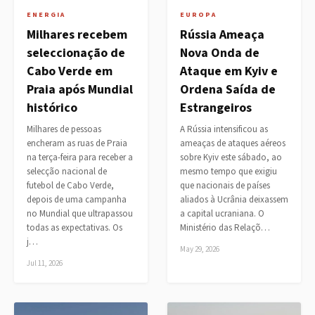
ENERGIA
EUROPA
Milhares recebem
Rússia Ameaça
seleccionação de
Nova Onda de
Cabo Verde em
Ataque em Kyiv e
Praia após Mundial
Ordena Saída de
histórico
Estrangeiros
Milhares de pessoas
A Rússia intensificou as
encheram as ruas de Praia
ameaças de ataques aéreos
na terça-feira para receber a
sobre Kyiv este sábado, ao
selecção nacional de
mesmo tempo que exigiu
futebol de Cabo Verde,
que nacionais de países
depois de uma campanha
aliados à Ucrânia deixassem
no Mundial que ultrapassou
a capital ucraniana. O
todas as expectativas. Os
Ministério das Relaçõ…
j…
May 29, 2026
Jul 11, 2026