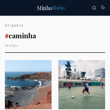
Diário
Minho
ETIQUETA
caminha
#
49 artigos