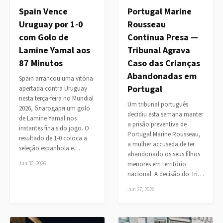
Spain Vence
Portugal Marine
Uruguay por 1-0
Rousseau
com Golo de
Continua Presa —
Lamine Yamal aos
Tribunal Agrava
87 Minutos
Caso das Crianças
Abandonadas em
Spain arrancou uma vitória
Portugal
apertada contra Uruguay
nesta terça-feira no Mundial
Um tribunal português
2026, благодаря um golo
decidiu esta semana manter
de Lamine Yamal nos
a prisão preventiva de
instantes finais do jogo. O
Portugal Marine Rousseau,
resultado de 1-0 coloca a
a mulher accuseda de ter
seleção espanhola e…
abandonado os seus filhos
Jun 30, 2026
menores em território
nacional. A decisão do Tri…
Jun 27, 2026