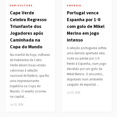
AGRICULTURA
ENERGIA
Cape Verde
Portugal vence
Celebra Regresso
Espanha por 1-0
Triunfante dos
com golo de Mikel
Jogadores após
Merino em jogo
Caminhada na
intenso
Copa do Mundo
A seleção portuguesa sofreu
uma derrota apertada esta
Na manhã de hoje, milhares
noite ao perder por 1-0
de habitantes de Cabo
frente à Espanha, num jogo
Verde deram boas-vindas
decidido por um golo de
calorosas à seleção
Mikel Merino. O encontro,
nacional de futebol, que fez
disputado num ambiente
uma impressionante
cargado de expectat…
trajetória na Copa do
Mundo. O evento ocorreu
Jul 10, 2026
na capital…
Jul 10, 2026