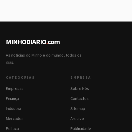
MINHODIARIO
.
com
As notícias do Minho e do mundo, todos os
dias.
CATEGORIAS
EMPRESA
Empresas
Sobre Nós
Finança
Contactos
Indústria
Sitemap
Mercados
Arquivo
Política
Publicidade