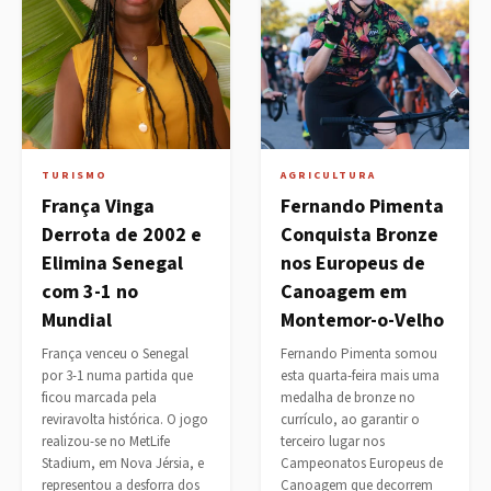
TURISMO
AGRICULTURA
França Vinga
Fernando Pimenta
Derrota de 2002 e
Conquista Bronze
Elimina Senegal
nos Europeus de
com 3-1 no
Canoagem em
Mundial
Montemor-o-Velho
França venceu o Senegal
Fernando Pimenta somou
por 3-1 numa partida que
esta quarta-feira mais uma
ficou marcada pela
medalha de bronze no
reviravolta histórica. O jogo
currículo, ao garantir o
realizou-se no MetLife
terceiro lugar nos
Stadium, em Nova Jérsia, e
Campeonatos Europeus de
representou a desforra dos
Canoagem que decorrem