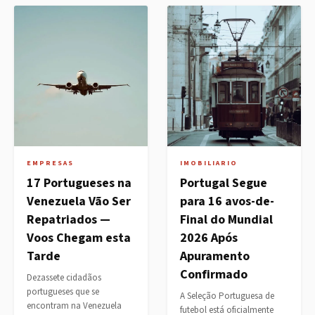
EMPRESAS
IMOBILIARIO
17 Portugueses na
Portugal Segue
Venezuela Vão Ser
para 16 avos-de-
Repatriados —
Final do Mundial
Voos Chegam esta
2026 Após
Tarde
Apuramento
Confirmado
Dezassete cidadãos
portugueses que se
A Seleção Portuguesa de
encontram na Venezuela
futebol está oficialmente