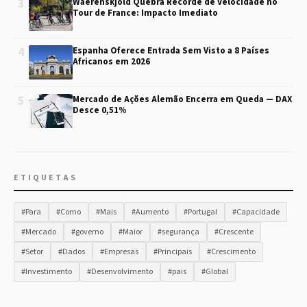
3
Waerenskjold Quebra Recorde de Velocidade no
Tour de France: Impacto Imediato
4
Espanha Oferece Entrada Sem Visto a 8 Países
Africanos em 2026
5
Mercado de Ações Alemão Encerra em Queda — DAX
Desce 0,51%
ETIQUETAS
#Para
#Como
#Mais
#Aumento
#Portugal
#Capacidade
#Mercado
#governo
#Maior
#segurança
#Crescente
#Setor
#Dados
#Empresas
#Principais
#Crescimento
#Investimento
#Desenvolvimento
#pais
#Global