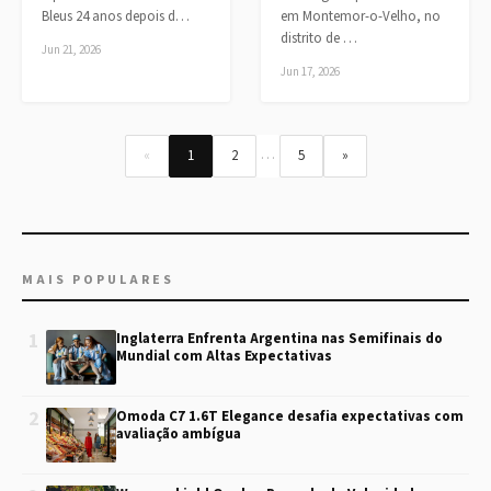
Bleus 24 anos depois d…
em Montemor-o-Velho, no
distrito de …
Jun 21, 2026
Jun 17, 2026
…
«
1
2
5
»
MAIS POPULARES
1
Inglaterra Enfrenta Argentina nas Semifinais do
Mundial com Altas Expectativas
2
Omoda C7 1.6T Elegance desafia expectativas com
avaliação ambígua