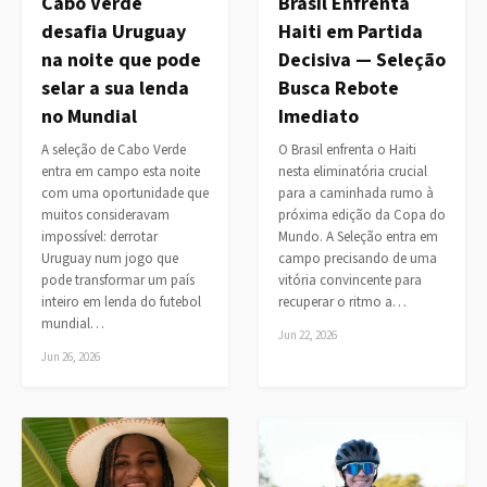
Cabo Verde
Brasil Enfrenta
desafia Uruguay
Haiti em Partida
na noite que pode
Decisiva — Seleção
selar a sua lenda
Busca Rebote
no Mundial
Imediato
A seleção de Cabo Verde
O Brasil enfrenta o Haiti
entra em campo esta noite
nesta eliminatória crucial
com uma oportunidade que
para a caminhada rumo à
muitos consideravam
próxima edição da Copa do
impossível: derrotar
Mundo. A Seleção entra em
Uruguay num jogo que
campo precisando de uma
pode transformar um país
vitória convincente para
inteiro em lenda do futebol
recuperar o ritmo a…
mundial…
Jun 22, 2026
Jun 26, 2026