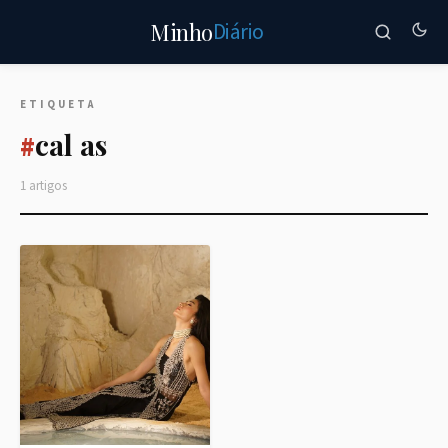
Diário
Minho
ETIQUETA
cal as
#
1 artigos