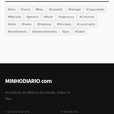
#Para
#Como
#Mais
#Aumento
#Portugal
#Capacidade
#Mercado
#governo
#Maior
#segurança
#Crescente
#Setor
#Dados
#Empresas
#Principais
#Crescimento
#Investimento
#Desenvolvimento
#pais
#Global
MINHODIARIO
.
com
As notícias do Minho e do mundo, todos os
dias.
CATEGORIAS
EMPRESA