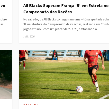
ivo
All Blacks Superam França 'B' em Estreia no
Campeonato das Nações
sobre
No sábado, os All Blacks conseguiram uma vitória apertada sobr
ões
'B' na abertura do Campeonato das Nações, realizada em Christ
jogo terminou com um placar de 25 a 20, destacando a …
Jul 8, 2026
DESPORTO