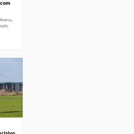
a com
Alverca,
ssado
cisivo