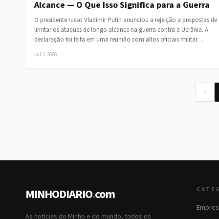
Alcance — O Que Isso Significa para a Guerra
O presidente russo Vladimir Putin anunciou a rejeição a propostas de
limitar os ataques de longo alcance na guerra contra a Ucrânia. A
declaração foi feita em uma reunião com altos oficiais militar…
Jul 3, 2026
«
CATE
MINHODIARIO
.
com
Empres
As notícias do Minho e do mundo, todos os