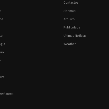
Contactos
ia
Sitemap
os
Arquivo
Publicidade
to
Últimas Notícias
ogia
Weather
rio
o
tura
eportagem