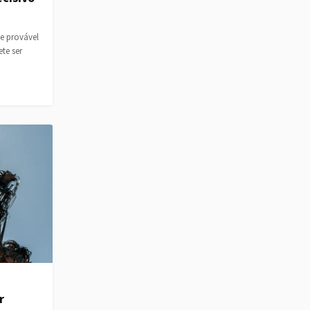
ze provável
te ser
r