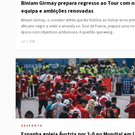
Biniam Girmay prepara regresso ao Tour com 
equipa e ambições renovadas
Biniam Girmay, o corredor eritreu que fez história ao tornar-se no pri
africano negro a vestir a amarela no Tour de France, prepara uma no
época com.objectivos ambiciosos. A questão que мнog…
Jul 7, 2026
DESPORTO
Espanha goleia Áustria por 3-0 no Mundial em 