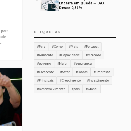
Encerra em Queda — DAX
Desce 0,51%
a para
ETIQUETAS
ade.
u…
#Para
#Como
#Mais
#Portugal
#Aumento
#Capacidade
#Mercado
#governo
#Maior
#segurança
#Crescente
#Setor
#Dados
#Empresas
#Principais
#Crescimento
#Investimento
#Desenvolvimento
#pais
#Global