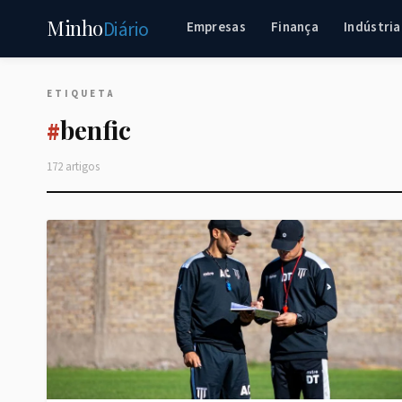
Minho
Diário
Empresas
Finança
Indústria
ETIQUETA
benfic
#
172 artigos