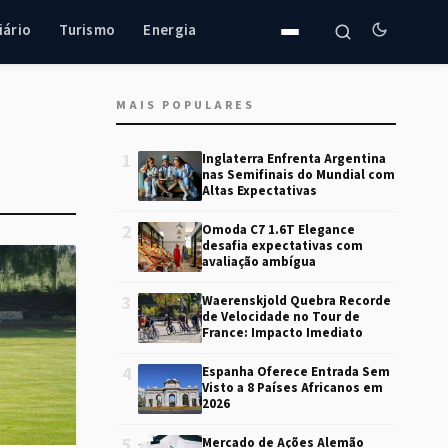
iário
Turismo
Energia
MAIS POPULARES
1
Inglaterra Enfrenta Argentina
nas Semifinais do Mundial com
Altas Expectativas
2
Omoda C7 1.6T Elegance
desafia expectativas com
avaliação ambígua
3
Waerenskjold Quebra Recorde
de Velocidade no Tour de
France: Impacto Imediato
4
Espanha Oferece Entrada Sem
Visto a 8 Países Africanos em
2026
5
Mercado de Ações Alemão