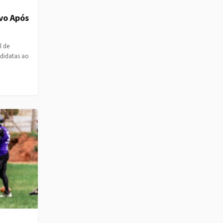
vo Após
l de
ndidatas ao