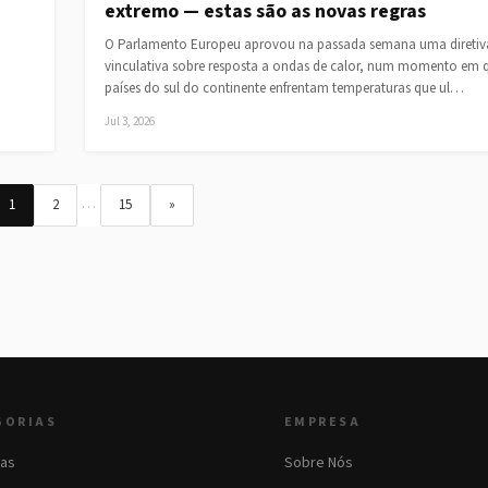
extremo — estas são as novas regras
O Parlamento Europeu aprovou na passada semana uma diretiv
vinculativa sobre resposta a ondas de calor, num momento em q
países do sul do continente enfrentam temperaturas que ul…
Jul 3, 2026
…
1
2
15
»
GORIAS
EMPRESA
as
Sobre Nós