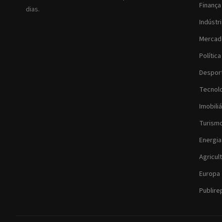
Finança
dias.
Indústr
Mercad
Política
Despor
Tecnol
Imobiliá
Turism
Energia
Agricul
Europa
Publir