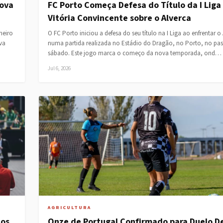
nova
FC Porto Começa Defesa do Título da I Lig
Vitória Convincente sobre o Alverca
meiro
O FC Porto iniciou a defesa do seu título na I Liga ao enfrentar o 
va
numa partida realizada no Estádio do Dragão, no Porto, no pa
sábado. Este jogo marca o começo da nova temporada, ond…
Jul 6, 2026
AGRICULTURA
Los
Onze de Portugal Confirmado para Duelo De