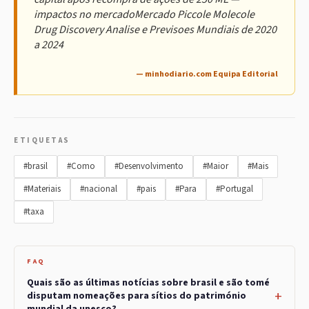
impactos no mercadoMercado Piccole Molecole
Drug Discovery Analise e Previsoes Mundiais de 2020
a 2024
— minhodiario.com Equipa Editorial
ETIQUETAS
#brasil
#Como
#Desenvolvimento
#Maior
#Mais
#Materiais
#nacional
#pais
#Para
#Portugal
#taxa
FAQ
Quais são as últimas notícias sobre brasil e são tomé
disputam nomeações para sítios do património