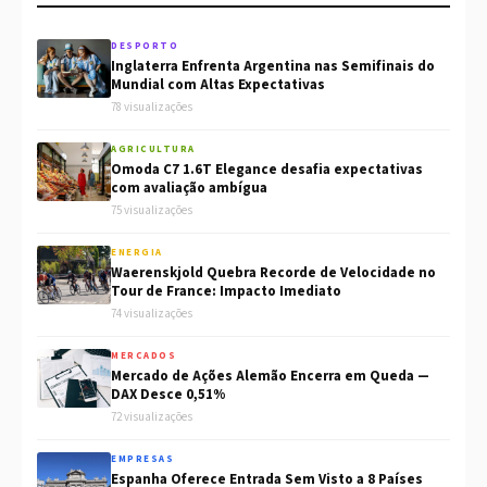
DESPORTO
Inglaterra Enfrenta Argentina nas Semifinais do
Mundial com Altas Expectativas
78 visualizações
AGRICULTURA
Omoda C7 1.6T Elegance desafia expectativas
com avaliação ambígua
75 visualizações
ENERGIA
Waerenskjold Quebra Recorde de Velocidade no
Tour de France: Impacto Imediato
74 visualizações
MERCADOS
Mercado de Ações Alemão Encerra em Queda —
DAX Desce 0,51%
72 visualizações
EMPRESAS
Espanha Oferece Entrada Sem Visto a 8 Países