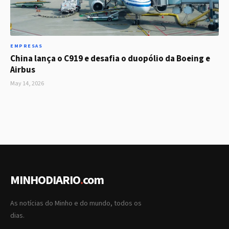
EMPRESAS
China lança o C919 e desafia o duopólio da Boeing e
Airbus
May 14, 2026
MINHODIARIO
.
com
As notícias do Minho e do mundo, todos os
dias.