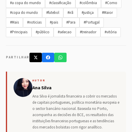
#a copa do mundo
#classificação
#colômbia
#Como
#copa do mundo
#futebol
#irã
#justiça
#Maior
#Mais
#noticias
#pais
#Para
#Portugal
#Principais
#público
#selecao
#treinador
#vitória
PARTILHAR
AUTOR
Ana Silva
Ana Silva é jornalista financeira a cobrir os mercados
de capitais portugueses, política monetária europeia e
o sector bancário nacional. Baseada no Porto,
acompanha as decisões do BCE, os resultados das
instituições financeiras portuguesas e as tendências
dos mercados bolsistas com rigor analítico.