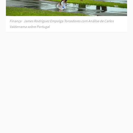
Finança · James Rodríguez Empolga Torcedores com Análise de Carlos
Valderrama sobre Portugal