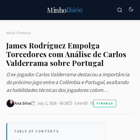
Diário
Minho
Início
›
Finança
James Rodríguez Empolga
Torcedores com Análise de Carlos
Valderrama sobre Portugal
O ex-jogador Carlos Valderrama destacou a importância
do próximo jogo entre a Colômbia e Portugal, exaltando
as habilidades técnicas dos jogadores colom…
Ana Silva
July 2, 2026 · 06:28
3 min
76
FINANÇA
TABLE OF CONTENTS