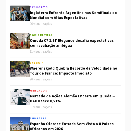
DESPORTO
Inglaterra Enfrenta Argentina nas Semifinais do
Mundial com Altas Expectativas
96 visualizações
AGRICULTURA
Omoda C7 1.6T Elegance desafia expectativas
com avaliação ambígua
91 visualizações
ENERGIA
Waerenskjold Quebra Recorde de Velocidade no
Tour de France: Impacto Imediato
90 visualizações
MERCADOS
Mercado de Ações Alemão Encerra em Queda —
DAX Desce 0,51%
81 visualizações
EMPRESAS
Espanha Oferece Entrada Sem Visto a 8 Países
Africanos em 2026